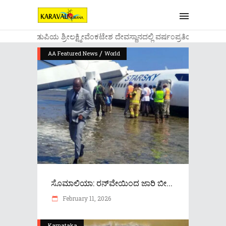
....ಉಡುಪಿಯ ಶ್ರೀಲಕ್ಷ್ಮೀವೆ೦ಕಟೇಶ ದೇವಸ್ಥಾನದಲ್ಲಿ ವರ್ಷ೦ಪ್ರತಿಯ ವಾಡಿಕೆ
/
AA Featured News
World
ಸೊಮಾಲಿಯಾ: ರನ್​​ವೇಯಿಂದ ಜಾರಿ ಬೀ...
February 11, 2026
Karnataka