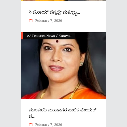
ಸಿ.ಜೆ.ರಾಯ್ ಬೆನ್ನಲ್ಲೇ ಮತ್ತೊಬ್ಬ...
February 7, 2026
/
AA Featured News
Karavali
ಮುಂಬಯಿ ಮಹಾನಗರ ಪಾಲಿಕೆ ಮೇಯರ್‌
ಚ...
February 7, 2026