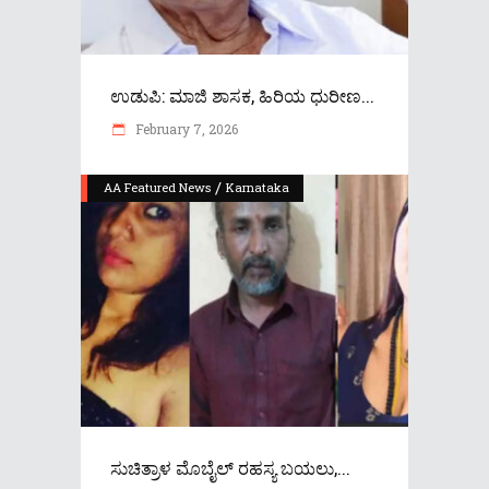
ಉಡುಪಿ: ಮಾಜಿ ಶಾಸಕ, ಹಿರಿಯ ಧುರೀಣ...
February 7, 2026
/
AA Featured News
Karnataka
ಸುಚಿತ್ರಾಳ ಮೊಬೈಲ್ ರಹಸ್ಯ ಬಯಲು,...