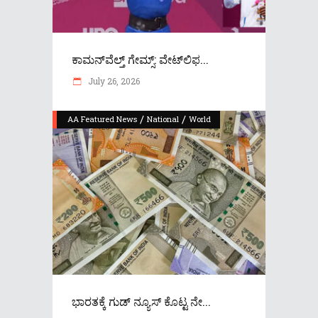
ಕಾಮನ್‌ವೆಲ್ತ್ ಗೇಮ್ಸ್: ವೇಟ್‌ಲಿಫ...
July 26, 2026
/
/
AA Featured News
National
World
ಭಾರತಕ್ಕೆ ಗುಡ್ ನ್ಯೂಸ್ ಕೊಟ್ಟ ನೇ...