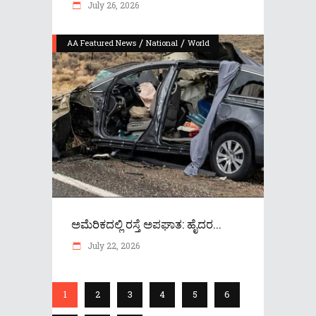
July 26, 2026
/
/
AA Featured News
National
World
ಅಮೆರಿಕದಲ್ಲಿ ರಸ್ತೆ ಅಪಘಾತ: ಹೈದರ...
July 22, 2026
1
2
3
4
5
6