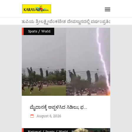
....ಉಡುಪಿಯ ಶ್ರೀಲಕ್ಷ್ಮೀವೆ೦ಕಟೇಶ ದೇವಸ್ಥಾನದಲ್ಲಿ ವರ್ಷ೦ಪ್ರತಿಯ ವಾಡಿಕೆ
/
Sports
World
ಮೈದಾನಕ್ಕೆ ಅಪ್ಪಳಿಸಿದ ಸಿಡಿಲು; ಫ...
August 6, 2026
/
/
National
Sports
World