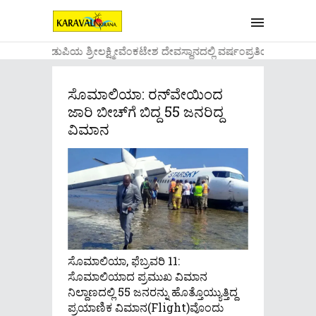
....ಉಡುಪಿಯ ಶ್ರೀಲಕ್ಷ್ಮೀವೆ೦ಕಟೇಶ ದೇವಸ್ಥಾನದಲ್ಲಿ ವರ್ಷ೦ಪ್ರತಿಯ ವಾಡಿಕ
ಸೊಮಾಲಿಯಾ: ರನ್​​ವೇಯಿಂದ
ಜಾರಿ ಬೀಚ್​​ಗೆ ಬಿದ್ದ 55 ಜನರಿದ್ದ
ವಿಮಾನ
ಸೊಮಾಲಿಯಾ, ಫೆಬ್ರವರಿ 11:
ಸೊಮಾಲಿಯಾದ ಪ್ರಮುಖ ವಿಮಾನ
ನಿಲ್ದಾಣದಲ್ಲಿ 55 ಜನರನ್ನು ಹೊತ್ತೊಯ್ಯುತ್ತಿದ್ದ
ಪ್ರಯಾಣಿಕ ವಿಮಾನ(Flight)ವೊಂದು