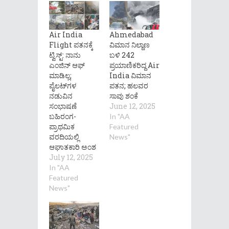
Air India
Ahmedabad
Flight ಪತನಕ್ಕೆ
ವಿಮಾನ ನಿಲ್ದಾಣ
ಟ್ವಿಸ್ಟ್: ನಾನು
ಬಳಿ 242
ಎಂಜಿನ್ ಆಫ್
ಪ್ರಯಾಣಿಕರಿದ್ದ Air
ಮಾಡಿಲ್ಲ;
India ವಿಮಾನ
ಪೈಲಟ್‌ಗಳ
ಪತನ; ಹಲವರ
ನಡುವಿನ
ಸಾವು ಶಂಕೆ
ಸಂಭಾಷಣೆ
June 12, 2025
ಬಹಿರಂಗ-
In "AA
ಪ್ರಾಥಮಿಕ
Featured
ವರದಿಯಲ್ಲಿ
News"
ಆಘಾತಕಾರಿ ಅಂಶ
July 12, 2025
In "AA
Featured
News"