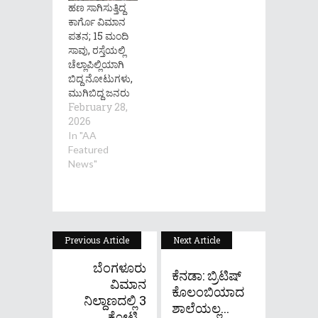
ಹಣ ಸಾಗಿಸುತ್ತಿದ್ದ
ಕಾರ್ಗೊ ವಿಮಾನ
ಪತನ; 15 ಮಂದಿ
ಸಾವು, ರಸ್ತೆಯಲ್ಲಿ
ಚೆಲ್ಲಾಪಿಲ್ಲಿಯಾಗಿ
ಬಿದ್ದ ನೋಟುಗಳು,
ಮುಗಿಬಿದ್ದ ಜನರು
February 28,
2026
In "AA
Featured
News"
Previous Article
Next Article
ಬೆಂಗಳೂರು
ಕೆನಡಾ: ಬ್ರಿಟಿಷ್
ವಿಮಾನ
ಕೊಲಂಬಿಯಾದ
ನಿಲ್ದಾಣದಲ್ಲಿ 3
ಶಾಲೆಯಲ್ಲ...
ಕೋಟಿ...