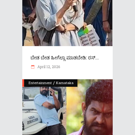
ಬೇಡ ಬೇಡ ಹೀಗೆಲ್ಲಾ ಮಾಡಬೇಡಿ: ರಸ್...
April 12, 2026
/
Entertainment
Karnataka