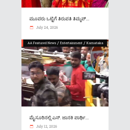
ಮೂವರು ಒಟ್ಟಿಗೆ ತಿರುಪತಿ ತಿಮ್ಮಪ್...
July 24, 2026
/
/
AA Featured News
Entertainment
Karnataka
ಮೈಸೂರಿನಲ್ಲಿ ಎಸ್. ಜಾನಕಿ ಪಾರ್ಥಿ...
July 12, 2026