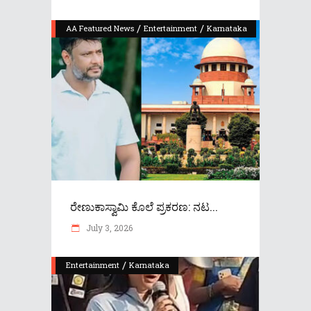
/
/
AA Featured News
Entertainment
Karnataka
ರೇಣುಕಾಸ್ವಾಮಿ ಕೊಲೆ ಪ್ರಕರಣ: ನಟ...
July 3, 2026
/
Entertainment
Karnataka