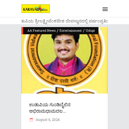
....ಉಡುಪಿಯ ಶ್ರೀಲಕ್ಷ್ಮೀವೆ೦ಕಟೇಶ ದೇವಸ್ಥಾನದಲ್ಲಿ ವರ್ಷ೦ಪ್ರತಿಯ ವಾಡಿಕೆ
/
/
AA Featured News
Entertainment
Udupi
ಉಡುಪಿಯ ಗು೦ಡಿಬೈಲಿನ
ಅಭಿರಾಮಧಾಮದಲ...
August 6, 2026