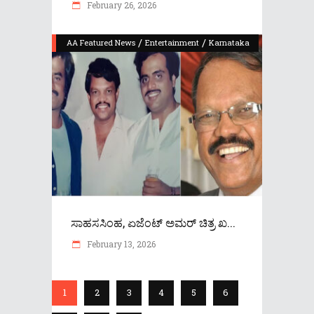
February 26, 2026
/
/
AA Featured News
Entertainment
Karnataka
ಸಾಹಸಸಿಂಹ, ಏಜೆಂಟ್ ಅಮರ್ ಚಿತ್ರ ಖ...
February 13, 2026
1
2
3
4
5
6