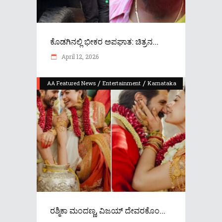
ಕೊಡಗಿನಲ್ಲಿ ಭೀಕರ ಅಪಘಾತ: ಚಿತ್ರನ...
April 12, 2026
/
/
AA Featured News
Entertainment
Karnataka
ರಶ್ಮಿಕಾ ಮಂದಣ್ಣ, ವಿಜಯ್ ದೇವರಕೊಂ...