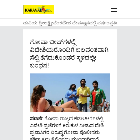
....ಉಡುಪಿಯ ಶ್ರೀಲಕ್ಷ್ಮೀವೆ೦ಕಟೇಶ ದೇವಸ್ಥಾನದಲ್ಲಿ ವರ್ಷ೦ಪ್ರತಿಯ ವಾಡಿಕ
ಗೋವಾ ಬೀಚ್‌ಗಳಲ್ಲಿ
ವಿದೇಶಿಯರೊಂದಿಗೆ ಬಲವಂತವಾಗಿ
ಸೆಲ್ಫಿ ತೆಗೆದುಕೊಂಡರೆ ಸ್ಥಳದಲ್ಲೇ
ಬಂಧನ!
ಪಣಜಿ:
ಗೋವಾ ರಾಜ್ಯದ ಕಡಲತೀರಗಳಲ್ಲಿ
ವಿದೇಶಿ ಪ್ರಜೆಗಳಿಗೆ ಕಿರುಕುಳ ನೀಡುವ ದೇಶಿ
ಪ್ರವಾಸಿಗರ ವಿರುದ್ಧ ಗೋವಾ ಪೊಲೀಸರು
ಕಠಿಣ ಕ್ರಮ ಕೈಗೊಳ್ಳಲು ಮುಂದಾಗಿದ್ದಾರೆ.