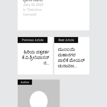
July 18, 2025
In "Dakshina
Kannada"
Previous Article
Next Article
ಮುಂಬಯಿ
ಹಿರಿಯ ಪತ್ರಕರ್ತ
ಮಹಾನಗರ
ಕೆ.ವಿ.ಶ್ರೀನಿವಾಸನ್
ಪಾಲಿಕೆ ಮೇಯರ್‌
ನ...
ಚುನಾವಣ...
Author