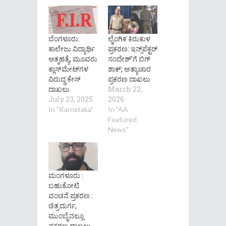
ಬೆಂಗಳೂರು:
ಲೈಂಗಿಕ ಕಿರುಕುಳ
ಕಾಲೇಜು ವಿದ್ಯಾರ್ಥಿ
ಪ್ರಕರಣ: ಇನ್ಸ್‌ಪೆಕ್ಟರ್
ಆತ್ಮಹತ್ಯೆ; ಮೂವರು
ಸಂದೇಶ್’ಗೆ ಬಿಗ್
ಕ್ಲಾಸ್​ಮೇಟ್​ಗಳ
ಶಾಕ್; ಅತ್ಯಾಚಾರ
ವಿರುದ್ಧ ಕೇಸ್
ಪ್ರಕರಣ ದಾಖಲು
ದಾಖಲು
March 22,
July 23, 2025
2026
In "Karnataka"
In "AA
Featured
News"
ಮಂಗಳೂರು :
ಬಹುಕೋಟಿ
ವಂಚನೆ ಪ್ರಕರಣ :
ಚಿತ್ರದುರ್ಗ,
ಮುಂಬೈನಲ್ಲೂ
ಪ್ರಕರಣ ದಾಖಲು