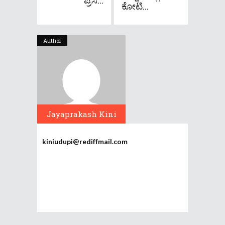
ಪ್ರಸ...
ಕೋಟಿ...
Author
Jayaprakash Kini
kiniudupi@rediffmail.com