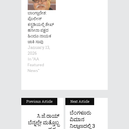
ಬಾಂಗ್ಲಾದೇಶ:
ಪೊಲೀಸ್
ಕಸ್ಟಡಿಯಲ್ಲಿ ಶೇಖ್
ಹಸೀನಾ ಪಕ್ಷದ
ಹಿಂದೂ ನಾಯಕ
ಚಾಕಿ ಸಾವು
January 13,
2026
In "AA
Featured
News"
Previous Article
Next Article
ಬೆಂಗಳೂರು
ಸಿ.ಜೆ.ರಾಯ್
ವಿಮಾನ
ಬೆನ್ನಲ್ಲೇ ಮತ್ತೊಬ್ಬ
ನಿಲ್ದಾಣದಲ್ಲಿ 3