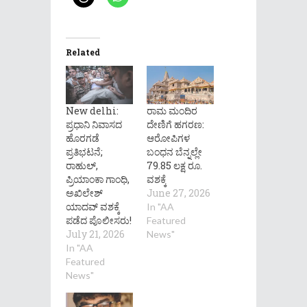
Related
New delhi:
ರಾಮ ಮಂದಿರ
ಪ್ರಧಾನಿ ನಿವಾಸದ
ದೇಣಿಗೆ ಹಗರಣ:
ಹೊರಗಡೆ
ಆರೋಪಿಗಳ
ಪ್ರತಿಭಟನೆ;
ಬಂಧನ ಬೆನ್ನಲ್ಲೇ
ರಾಹುಲ್,
79.85 ಲಕ್ಷ ರೂ.
ಪ್ರಿಯಾಂಕಾ ಗಾಂಧಿ,
ವಶಕ್ಕೆ
ಅಖಿಲೇಶ್
June 27, 2026
ಯಾದವ್ ವಶಕ್ಕೆ
In "AA
ಪಡೆದ ಪೊಲೀಸರು!
Featured
July 21, 2026
News"
In "AA
Featured
News"