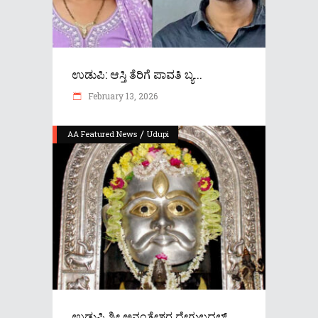
ಉಡುಪಿ: ಆಸ್ತಿ ತೆರಿಗೆ ಪಾವತಿ ಬ್ಯ...
February 13, 2026
/
AA Featured News
Udupi
ಉಡುಪಿ ಶ್ರೀ ಅನಂತೇಶ್ವರ ದೇಗುಲದಲ್...