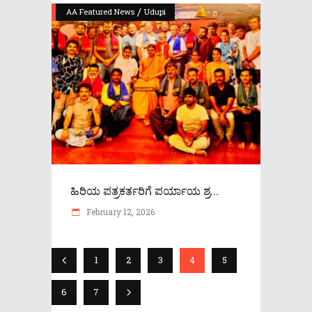
/
AA Featured News
Udupi
ಹಿರಿಯ ಪತ್ರಕರ್ತರಿಗೆ ಪರ್ಯಾಯ ಶ್ರ...
February 12, 2026
1
2
3
4
5
6
7