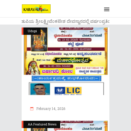
....ಉಡುಪಿಯ ಶ್ರೀಲಕ್ಷ್ಮೀವೆ೦ಕಟೇಶ ದೇವಸ್ಥಾನದಲ್ಲಿ ವರ್ಷ೦ಪ್ರತಿಯ ವಾಡಿಕೆ
Udupi
February 14, 2026
AA Featured News