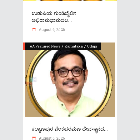
ಉಡುಪಿಯ ಗು೦ಡಿಬೈಲಿನ
ಅಭಿರಾಮಧಾಮದಲ...
August 6, 2026
/
/
AA Featured News
Karnataka
Udupi
ಕಲ್ಯಾಣಪುರ ವೆಂಕಟರಮಣ ದೇವಸ್ಥಾನದ...
August 6, 2026