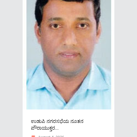
ಉಡುಪಿ ನಗರಸಭೆಯ ನೂತನ
ಪೌರಾಯುಕ್ತರ...
August 4, 2026