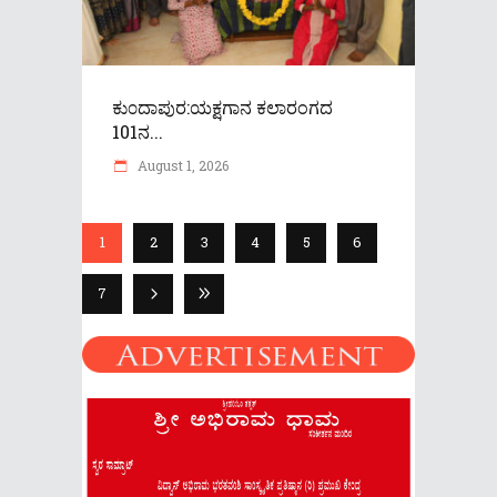
ಕು೦ದಾಪುರ:ಯಕ್ಷಗಾನ ಕಲಾರಂಗದ
101ನ...
August 1, 2026
1
2
3
4
5
6
7