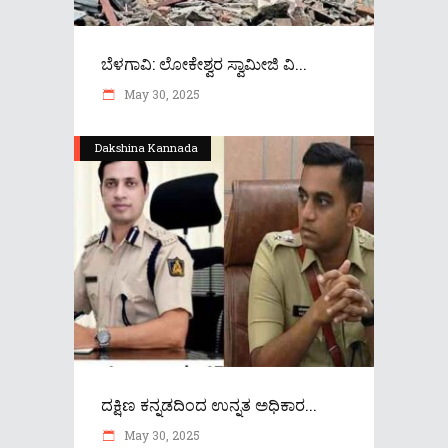
ಬೆಳಗಾವಿ: ಲೋಕೇಶ್ವರ ಸ್ವಾಮೀಜಿ ವಿ...
May 30, 2025
Dakshina Kannada
ದಕ್ಷಿಣ ಕನ್ನಡದಿಂದ ಉನ್ನತ ಅಧಿಕಾರ...
May 30, 2025