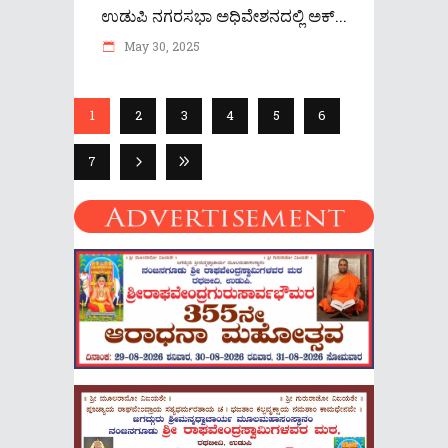
ಉಡುಪಿ ನಗರಸಭಾ ಅಧಿವೇಶನದಲ್ಲಿ ಅಕ್...
May 30, 2025
1
2
3
4
5
6
7