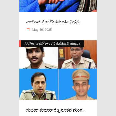
ಎಚ್​ಎಸ್​ ವೆಂಕಟೇಶಮೂರ್ತಿ ನಿಧನ;...
May 30, 2025
/
AA Featured News
Dakshina Kannada
ಸುಧೀರ್ ಕುಮಾರ್ ರೆಡ್ಡಿ ನೂತನ ಮಂಗ...