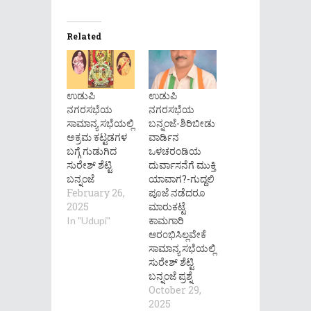
Related
ಉಡುಪಿ
ಉಡುಪಿ
ನಗರಸಭೆಯ
ನಗರಸಭೆಯ
ಸಾಮಾನ್ಯ ಸಭೆಯಲ್ಲಿ
ಬನ್ನಂಜೆ-ಶಿರಿಬೀಡು
ಅಕ್ರಮ ಕಟ್ಟಡಗಳ
ವಾರ್ಡಿನ
ಬಗ್ಗೆ ಗುಡುಗಿದ
ಒಳಚರಂಡಿಯ
ಸುರೇಶ್ ಶೆಟ್ಟಿ
ದುರ್ವಾಸನೆಗೆ ಮುಕ್ತಿ
ಬನ್ನಂಜೆ
ಯಾವಾಗ?-ಗುದ್ದಲಿ
February 26,
ಪೂಜೆ ನಡೆದರೂ
2025
ಮಾರುಕಟ್ಟೆ
ಕಾಮಗಾರಿ
In "Udupi"
ಆರ೦ಭಿಸಿಲ್ಲವೇಕೆ
ಸಾಮಾನ್ಯ ಸಭೆಯಲ್ಲಿ
ಸುರೇಶ್ ಶೆಟ್ಟಿ
ಬನ್ನಂಜೆ ಪ್ರಶ್ನೆ
October 29,
2025