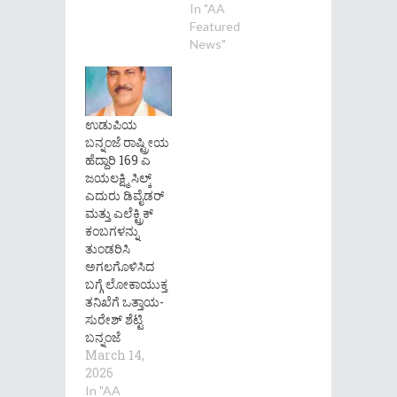
In "AA
Featured
News"
ಉಡುಪಿಯ
ಬನ್ನಂಜೆ ರಾಷ್ಟ್ರೀಯ
ಹೆದ್ದಾರಿ 169 ಎ
ಜಯಲಕ್ಷ್ಮಿ ಸಿಲ್ಕ್
ಎದುರು ಡಿವೈಡರ್
ಮತ್ತು ಎಲೆಕ್ಟ್ರಿಕ್
ಕಂಬಗಳನ್ನು
ತುಂಡರಿಸಿ
ಅಗಲಗೊಳಿಸಿದ
ಬಗ್ಗೆ ಲೋಕಾಯುಕ್ತ
ತನಿಖೆಗೆ ಒತ್ತಾಯ-
ಸುರೇಶ್ ಶೆಟ್ಟಿ
ಬನ್ನಂಜೆ
March 14,
2026
In "AA