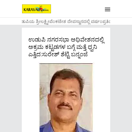
....ಉಡುಪಿಯ ಶ್ರೀಲಕ್ಷ್ಮೀವೆ೦ಕಟೇಶ ದೇವಸ್ಥಾನದಲ್ಲಿ ವರ್ಷ೦ಪ್ರತಿಯ ವಾಡಿಕೆ
ಉಡುಪಿ ನಗರಸಭಾ ಅಧಿವೇಶನದಲ್ಲಿ
ಅಕ್ರಮ ಕಟ್ಟಡಗಳ ಬಗ್ಗೆ ಮತ್ತೆ ಧ್ವನಿ
ಎತ್ತಿದ:ಸುರೇಶ್ ಶೆಟ್ಟಿ ಬನ್ನಂಜೆ