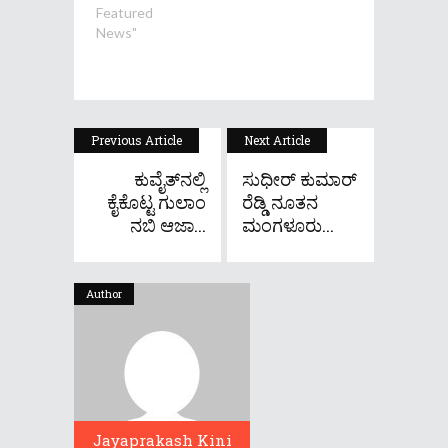
Featured
News"
Previous Article
Next Article
ಕುವೈತ್​ನಲ್ಲಿ
ಸುಧೀರ್ ಕುಮಾರ್
ಕೈಕೊಟ್ಟ ಗುಲಾಂ
ರೆಡ್ಡಿ ನೂತನ
ನಬಿ ಆಜಾ...
ಮಂಗಳೂರು...
Author
Jayaprakash Kini