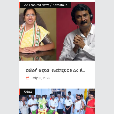
/
AA Featured News
Karnataka
ಬಿಜೆಪಿಗೆ ಆಘಾತ! ಉಪಸಭಾಪತಿ ಎಂ.ಕೆ...
July 31, 2026
Udupi