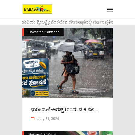
....ಉಡುಪಿಯ ಶ್ರೀಲಕ್ಷ್ಮೀವೆ೦ಕಟೇಶ ದೇವಸ್ಥಾನದಲ್ಲಿ ವರ್ಷ೦ಪ್ರತಿಯ ವಾಡಿಕೆ
Dakshina Kannada
ಭಾರೀ ಮಳೆ-ಆಗಸ್ಟ್ 1ರ೦ದು ದ.ಕ ಜಿಲ...
July 31, 2026
/
National
World