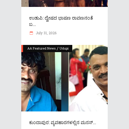
ಉಡುಪಿ: ದ್ವೇಷದ ಭಾಷಣ ರಾವಣನಂತೆ
ಬ...
July 31, 2026
/
AA Featured News
Udupi
ಕುಂದಾಪುರ: ವ್ಯವಹಾರಗಳಲ್ಲಿನ ಮನಸ್...