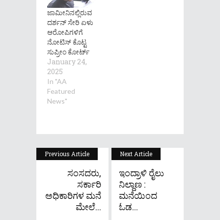
ಜಾಮೀನಿನಲ್ಲಿರುವ
ದರ್ಶನ್ ಸೇರಿ ಏಳು
ಆರೋಪಿಗಳಿಗೆ
ನೋಟಿಸ್ ಕೊಟ್ಟ
ಸುಪ್ರೀಂ ಕೋರ್ಟ್
January 24,
2025
In "AA
Featured
News"
Previous Article
Next Article
ಸಂಸದರು,
ಇಂದ್ರಾಳಿ ರೈಲು
ಸರ್ಕಾರಿ
ನಿಲ್ದಾಣ :
ಅಧಿಕಾರಿಗಳ ಮನೆ
ಮನೆಯಿಂದ
ಮೇಲೆ...
ಓಡ...