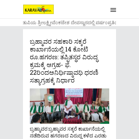
....ಉಡುಪಿಯ ಶ್ರೀಲಕ್ಷ್ಮೀವೆ೦ಕಟೇಶ ದೇವಸ್ಥಾನದಲ್ಲಿ ವರ್ಷ೦ಪ್ರತಿಯ ವಾಡಿಕೆ
ಬ್ರಹ್ಮಾವರ ಸಹಕಾರಿ ಸಕ್ಕರೆ
ಕಾರ್ಖಾನೆಯಲ್ಲಿ 14 ಕೋಟಿ
ರೂ.ಹಗರಣ: ತಪ್ಪಿತಸ್ಥರ ವಿರುದ್ಧ
ಕ್ರಮಕ್ಕೆ ಆಗ್ರಹ- ಫೆ.
22ರಿಂದಅನಿರ್ಧಿಷ್ಠಾವಧಿ ಧರಣಿ
ಸತ್ಯಾಗ್ರಹಕ್ಕೆ ನಿರ್ಧಾರ
ಬ್ರಹ್ಮಾವರ:ಬ್ರಹ್ಮಾವರ ಸಕ್ಕರೆ ಕಾರ್ಖಾನೆಯಲ್ಲಿ
ನಡೆದಿರುವ ಹಗರಣದ ವಿರುದ್ಧ ಕಳೆದ ಎರಡು