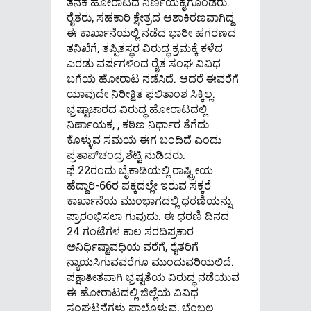
ತನಕ ಹೋರಾಟದ ನಿರ್ಣಯಕೈಗೊಂಡರು.
ರೈತರು, ಸಹಕಾರಿ ಕ್ಷೇತ್ರದ ಆಶಾಕಿರಣವಾಗಿದ್ದ
ಈ ಕಾರ್ಖಾನೆಯಲ್ಲಿ ನಡೆದ ಭಾರೀ ಹಗರಣದ
ತನಿಖೆಗೆ, ತಪ್ಪಿತಸ್ಥರ ವಿರುದ್ಧ ಕ್ರಮಕ್ಕೆ ಕಳೆದ
ಎರಡು ವರ್ಷಗಳಿಂದ ರೈತ ಸಂಘ ವಿವಿಧ
ಬಗೆಯ ಹೋರಾಟ ನಡೆಸಿದೆ. ಆದರೆ ಈವರೆಗೆ
ಯಾವುದೇ ನಿರೀಕ್ಷಿತ ಫಲಿತಾಂಶ ಸಿಕ್ಕಿಲ್ಲ.
ಭ್ರಷ್ಟಾಚಾರದ ವಿರುದ್ಧ ಹೋರಾಟದಲ್ಲಿ
ನಿರ್ಣಾಯಕ, , ಕಠಿಣ ನಿರ್ಧಾರ ತೆಗೆದು
ಕೊಳ್ಳುವ ಸಮಯ ಈಗ ಬಂದಿದೆ ಎಂದು
ಪ್ರತಾಪ್‌ಚಂದ್ರ ಶೆಟ್ಟಿ ನುಡಿದರು.
ಫೆ.22ರಂದು ಬೈಕಾಡಿಯಲ್ಲಿ ರಾಷ್ಟ್ರೀಯ
ಹೆದ್ದಾರಿ-66ರ ಪಕ್ಕದಲ್ಲೇ ಇರುವ ಸಕ್ಕರೆ
ಕಾರ್ಖಾನೆಯ ಮುಂಭಾಗದಲ್ಲಿ ಧರಣಿಯನ್ನು
ಪ್ರಾರಂಭಿಸಲಾ ಗುವುದು. ಈ ಧರಣಿ ದಿನದ
24 ಗಂಟೆಗಳ ಕಾಲ ಸರದಿಪ್ರಕಾರ
ಅನಿರ್ಧಿಷ್ಟಾವಧಿಯ ವರೆಗೆ, ರೈತರಿಗೆ
ನ್ಯಾಯಸಿಗುವವರೆಗೂ ಮುಂದುವರಿಯಲಿದೆ.
ಪಕ್ಷಾತೀತವಾಗಿ ಭ್ರಷ್ಟತೆಯ ವಿರುದ್ಧ ನಡೆಯುವ
ಈ ಹೋರಾಟದಲ್ಲಿ ಜಿಲ್ಲೆಯ ವಿವಿಧ
ಸಂಘಟನೆಗಳು ಪಾಲ್ಗೊಳ್ಳುವ, ಬೆಂಬಲ