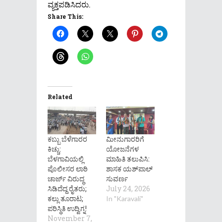
ವ್ಯಕ್ತಪಡಿಸಿದರು.
Share This:
Related
ಕಬ್ಬು ಬೆಳೆಗಾರರ
ಮೀನುಗಾರರಿಗೆ
ಕಿಚ್ಚು:
ಯೋಜನೆಗಳ
ಬೆಳಗಾವಿಯಲ್ಲಿ
ಮಾಹಿತಿ ತಲುಪಿಸಿ:
ಪೊಲೀಸರ ಲಾಠಿ
ಶಾಸಕ ಯಶ್‌ಪಾಲ್
ಚಾರ್ಜ್ ವಿರುದ್ಧ
ಸುವರ್ಣ
ಸಿಡಿದೆದ್ದ ರೈತರು;
July 24, 2026
ಕಲ್ಲು ತೂರಾಟ;
In "Karavali"
ಪರಿಸ್ಥಿತಿ ಉದ್ವಿಗ್ನ!
November 7,