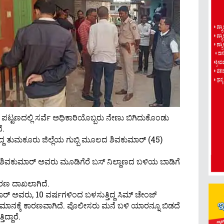
 ಪಟ್ಟಣದಲ್ಲಿ ಸರ್ವೆ ಅಧಿಕಾರಿಯೊಬ್ಬರು ನೇಣು ಬಿಗಿದುಕೊಂಡು
ೆ.
್ತಿದ್ದ ತುಮಕೂರು ಜಿಲ್ಲೆಯ ಗುಬ್ಬಿ ಮೂಲದ ಶಿವಕುಮಾರ್‌ (45)
ದ ಶಿವಕುಮಾರ್ ಅವರು ಮೂಡಿಗೆರೆ ಬಸ್ ನಿಲ್ದಾಣದ ಬಳಿಯ ಬಾಡಿಗೆ
ಕರಣ ದಾಖಲಾಗಿದೆ.
ರ್‌ ಅವರು, 10 ವರ್ಷಗಳಿಂದ ಬಳಸುತ್ತಿದ್ದ‌ ಸಿಮ್ ಚೇಂಜ್‌
ಅನುಮಾನಕ್ಕೆ ಕಾರಣವಾಗಿದೆ. ಪೊಲೀಸರು ಮನೆ ಬಳಿ ಯಾರನ್ನೂ ಬಿಡದೆ
ಿದ್ದಾರೆ.