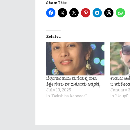
Share This:
Related
ಬೆಳ್ತಂಗಡಿ: ತಾಯಿ ಮನೆಯಲ್ಲಿ ಶಾಲಾ
ಉಡುಪಿ: ಆ
ಶಿಕ್ಷಕಿ ನೇಣು ಬಿಗಿದುಕೊಂಡು ಆತ್ಮಹತ್ಯೆ
ಬಿಗಿದುಕೊಂಡು
July 13, 2025
January 3
In "Dakshina Kannada"
In "Udupi"