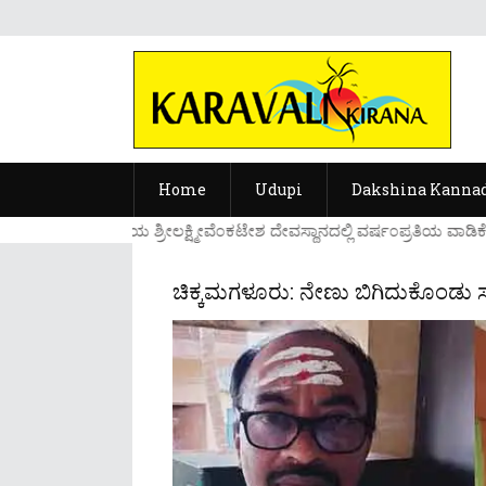
Home
Udupi
Dakshina Kanna
....ಉಡುಪಿಯ ಶ್ರೀಲಕ್ಷ್ಮೀವೆ೦ಕಟೇಶ ದೇವಸ್ಥಾನದಲ್ಲಿ ವರ್ಷ೦ಪ್ರತಿಯ ವಾಡಿಕೆ
ಚಿಕ್ಕಮಗಳೂರು: ನೇಣು ಬಿಗಿದುಕೊಂಡು‌ ಸರ್