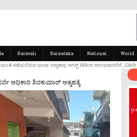
da
Karavali
Karnataka
National
World
ಯ೦ತೆ ನಡೆಯಲಿರುವ ಭಜನಾ ಸಪ್ತಾಹವು ಅಗಸ್ಟ್ 18ರಿ೦ದ ಆರ೦ಭವಾಗಲಿದೆ...126ನೇ ವರ್ಷ
ವೆ ಅಧಿಕಾರಿ ಶಿವಕುಮಾರ್‌ ಆತ್ಮಹತ್ಯೆ