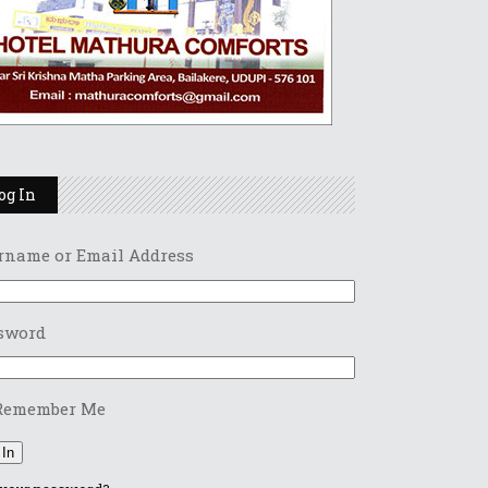
og In
rname or Email Address
sword
Remember Me
 In