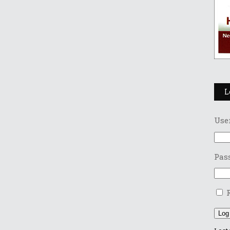
L
Use
Pas
Log