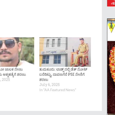
ಟೋ ಚಾಲಕ ನೇಣು
ತುಮಕೂರು: ಲಾಡ್ಜ್ ನಲ್ಲಿ ಡೆತ್ ನೋಟ್
 ಆತ್ಮಹತ್ಯೆಗೆ ಶರಣು
ಬರೆದಿಟ್ಟು, ದಾವಣಗೆರೆ PSI ನೇಣಿಗೆ
, 2025
ಶರಣು
July 6, 2025
In "AA Featured News"