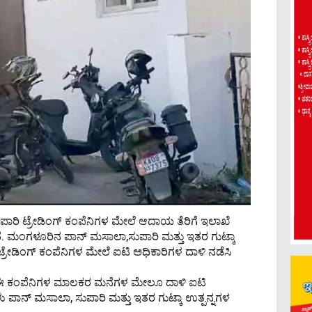
ಪಾರಿ ಟ್ರೇಡಿಂಗ್ ಕಂಪೆನಿಗಳ ಮೇಲೆ ಆದಾಯ ತೆರಿಗೆ ಇಲಾಖೆ
ೆ. ಮಂಗಳೂರಿನ ಪಾನ್ ಮಸಾಲಾ,ಸುಪಾರಿ ಮತ್ತು ಇತರ ಗುಟ್ಕಾ
ು ಟ್ರೇಡಿಂಗ್ ಕಂಪೆನಿಗಳ ಮೇಲೆ ಐಟಿ ಅಧಿಕಾರಿಗಳ ದಾಳಿ ನಡೆಸಿ
ೂ ಈ ಕಂಪೆನಿಗಳ ಮಾಲಕರ ಮನೆಗಳ ಮೇಲೂ ದಾಳಿ ಐಟಿ
ಗಳು ಪಾನ್ ಮಸಾಲಾ, ಸುಪಾರಿ ಮತ್ತು ಇತರ ಗುಟ್ಕಾ ಉತ್ಪನ್ನಗಳ