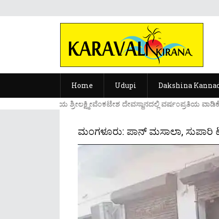
Home
Udupi
Dakshina Kanna
....ಉಡುಪಿಯ ಶ್ರೀಲಕ್ಷ್ಮೀವೆ೦ಕಟೇಶ ದೇವಸ್ಥಾನದಲ್ಲಿ ವರ್ಷ೦ಪ್ರತಿಯ ವಾಡಿ
ಮಂಗಳೂರು: ಪಾನ್ ಮಸಾಲಾ, ಸುಪಾರಿ ಟ್