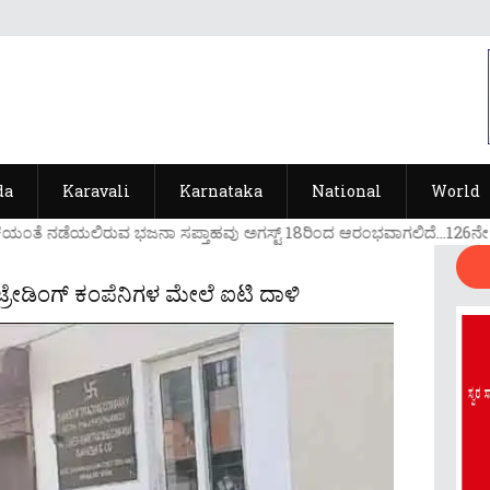
da
Karavali
Karnataka
National
World
ಕೆಯ೦ತೆ ನಡೆಯಲಿರುವ ಭಜನಾ ಸಪ್ತಾಹವು ಅಗಸ್ಟ್ 18ರಿ೦ದ ಆರ೦ಭವಾಗಲಿದೆ...126ನೇ ವರ್
ರೇಡಿಂಗ್ ಕಂಪೆನಿಗಳ ಮೇಲೆ ಐಟಿ ದಾಳಿ