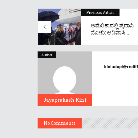
Previous Article
ಅಮೆರಿಕಾದಲ್ಲಿ ಪ್ರಧಾನಿ
ಮೋದಿ: ಅನಿವಾಸಿ...
Author
kiniudupi@redif
Jayaprakash Kini
No Comments