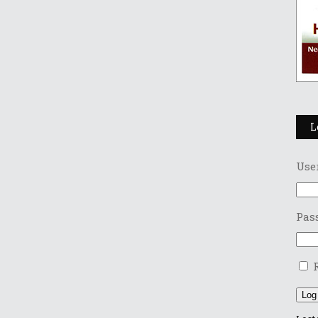
L
Use
Pas
Log