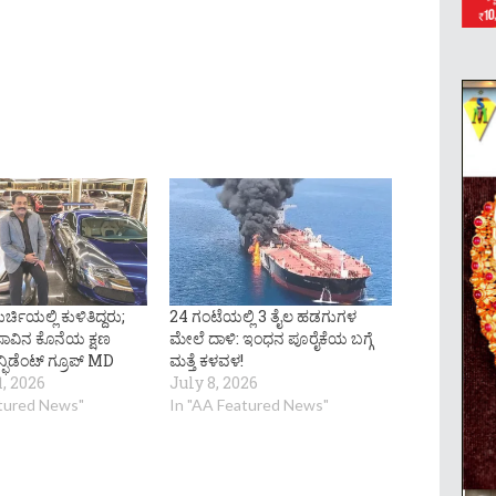
ಕುರ್ಚಿಯಲ್ಲಿ ಕುಳಿತಿದ್ದರು;
24 ಗಂಟೆಯಲ್ಲಿ 3 ತೈಲ ಹಡಗುಗಳ
 ಸಾವಿನ ಕೊನೆಯ ಕ್ಷಣ
ಮೇಲೆ ದಾಳಿ: ಇಂಧನ ಪೂರೈಕೆಯ ಬಗ್ಗೆ
್ಫಿಡೆಂಟ್‌ ಗ್ರೂಪ್‌ MD
ಮತ್ತೆ ಕಳವಳ!
, 2026
July 8, 2026
atured News"
In "AA Featured News"