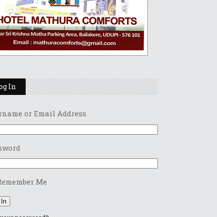
og In
rname or Email Address
sword
Remember Me
 In