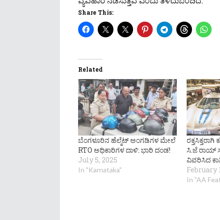
ವ್ಯವಹಾರ ನಡೆಸುತ್ತಿವೆ ಎಂದು ತಿಳಿದುಬಂದಿದೆ.
Share This:
Related
ಬೆಂಗಳೂರಿನ ಹೆಲ್ಮೆಟ್​ ಅಂಗಡಿಗಳ ಮೇಲೆ
ರಕ್ತಸಿಕ್ತರಾಗಿ 
RTO ಅಧಿಕಾರಿಗಳ ದಾಳಿ: ಭಾರಿ ದಂಡ!
ಸಿ.ಜೆ ರಾಯ್
July 5, 2025
ವಿವರಿಸಿದ ಕಾನ
February 1
In "Karnataka"
In "AA Fe