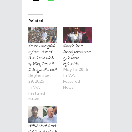
Related
ಕರೂರು ಕಾಲ್ತುಳಿತ
ಸೋನು ನಿಗಂ
ಪ್ರಕರಣ: ರೋಡ್​
ವಿರುದ್ಧ ಬಲವಂತದ
ಶೋಗೆ ಅನುಮತಿ
ಕ್ರಮ ಬೇಡ:
ಇರಲಿಲ್ಲ-ವಿಜಯ್
ಹೈಕೋರ್ಟ್
ವಿರುದ್ಧ ಎಫ್​​ಐಆರ್
May 15, 2025
September
In "AA
29, 2025
Featured
In "AA
News"
Featured
News"
ರೌಡಿಶೀಟರ್​ ಕೊಲೆ:
ಬಿಜೆಪಿ ಶಾಸಕ ಭೈರತಿ