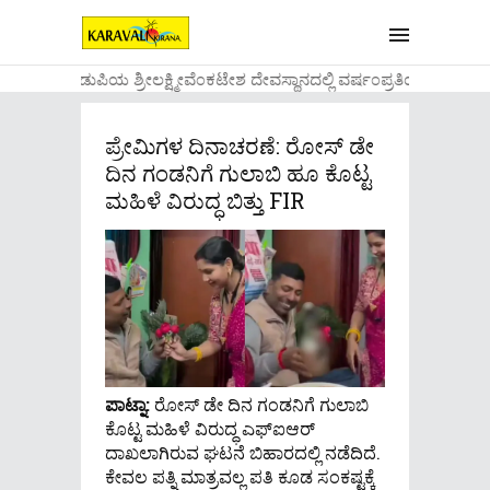
....ಉಡುಪಿಯ ಶ್ರೀಲಕ್ಷ್ಮೀವೆ೦ಕಟೇಶ ದೇವಸ್ಥಾನದಲ್ಲಿ ವರ್ಷ೦ಪ್ರತಿಯ ವಾಡಿಕ
ಪ್ರೇಮಿಗಳ ದಿನಾಚರಣೆ: ರೋಸ್​​ ಡೇ
ದಿನ ಗಂಡನಿಗೆ ಗುಲಾಬಿ ಹೂ ಕೊಟ್ಟ
ಮಹಿಳೆ ವಿರುದ್ಧ ಬಿತ್ತು FIR
ಪಾಟ್ನಾ:
ರೋಸ್​ ಡೇ ದಿನ ಗಂಡನಿಗೆ ಗುಲಾಬಿ
ಕೊಟ್ಟ ಮಹಿಳೆ ವಿರುದ್ಧ ಎಫ್​ಐಆರ್
ದಾಖಲಾಗಿರುವ ಘಟನೆ ಬಿಹಾರದಲ್ಲಿ ನಡೆದಿದೆ.
ಕೇವಲ ಪತ್ನಿ ಮಾತ್ರವಲ್ಲ ಪತಿ ಕೂಡ ಸಂಕಷ್ಟಕ್ಕೆ