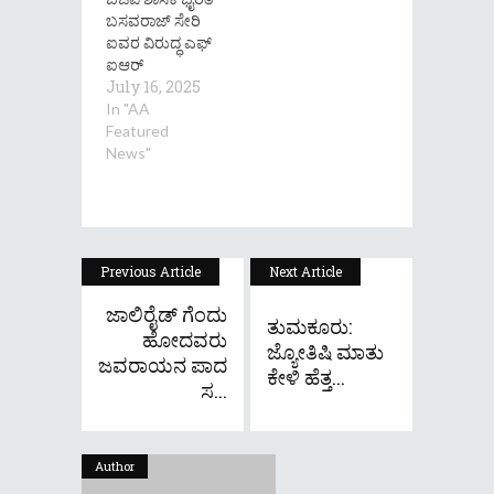
ಬಸವರಾಜ್ ಸೇರಿ
ಐವರ ವಿರುದ್ಧ ಎಫ್​
ಐಆರ್​
July 16, 2025
In "AA
Featured
News"
Previous Article
Next Article
ಜಾಲಿರೈಡ್ ಗೆಂದು
ತುಮಕೂರು:
ಹೋದವರು
ಜ್ಯೋತಿಷಿ ಮಾತು
ಜವರಾಯನ ಪಾದ
ಕೇಳಿ ಹೆತ್ತ...
ಸ...
Author