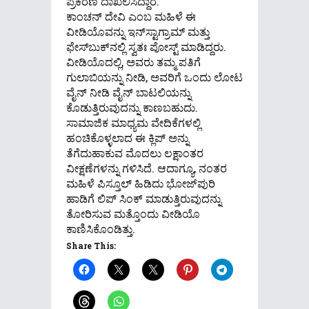
ಪ್ರಕರಣ ದಾಖಲಿಸಿದ್ದಾರೆ.
ಕಾಂಚನ್ ದೇವಿ ಎಂಬ ಮಹಿಳೆ ಈ
ವೀಡಿಯೊವನ್ನು ಇನ್‌ಸ್ಟಾಗ್ರಾಮ್ ಮತ್ತು
ಫೇಸ್‌ಬುಕ್‌ನಲ್ಲಿ ಸ್ವತಃ ಪೋಸ್ಟ್ ಮಾಡಿದ್ದರು.
ವೀಡಿಯೊದಲ್ಲಿ, ಅವರು ತಮ್ಮ ಪತಿಗೆ
ಗುಲಾಬಿಯನ್ನು ನೀಡಿ, ಅವರಿಗೆ ಒಂದು ಲೋಟ
ವೈನ್ ನೀಡಿ ವೈನ್ ಬಾಟಲಿಯನ್ನು
ಕೊಡುತ್ತಿರುವುದನ್ನು ಕಾಣಬಹುದು.
ಸಾಮಾಜಿಕ ಮಾಧ್ಯಮ ವೇದಿಕೆಗಳಲ್ಲಿ
ಹಂಚಿಕೊಳ್ಳಲಾದ ಈ ಕ್ಲಿಪ್ ಅನ್ನು
ತೆಗೆದುಹಾಕುವ ಮೊದಲು ಲಕ್ಷಾಂತರ
ವೀಕ್ಷಣೆಗಳನ್ನು ಗಳಿಸಿದೆ. ಆದಾಗ್ಯೂ, ನಂತರ
ಮಹಿಳೆ ಪಿಸ್ತೂಲ್ ಹಿಡಿದು ಭೋಜ್‌ಪುರಿ
ಹಾಡಿಗೆ ಲಿಪ್ ಸಿಂಕ್ ಮಾಡುತ್ತಿರುವುದನ್ನು
ತೋರಿಸುವ ಮತ್ತೊಂದು ವೀಡಿಯೊ
ಕಾಣಿಸಿಕೊಂಡಿತ್ತು.
Share This: