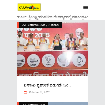
....ಉಡುಪಿಯ ಶ್ರೀಲಕ್ಷ್ಮೀವೆ೦ಕಟೇಶ ದೇವಸ್ಥಾನದಲ್ಲಿ ವರ್ಷ೦ಪ್ರತಿಯ ವಾಡಿಕೆ
/
AA Featured News
National
ಎನ್‌ಡಿಎ ಪ್ರಣಾಳಿಕೆ ಬಿಡುಗಡೆ; ಒಂ...
October 31, 2025
AA Featured News