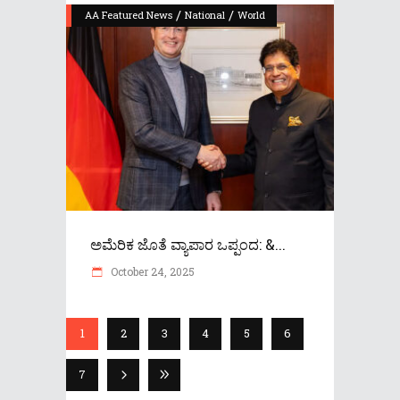
/
/
AA Featured News
National
World
ಅಮೆರಿಕ ಜೊತೆ ವ್ಯಾಪಾರ ಒಪ್ಪಂದ: &...
October 24, 2025
1
2
3
4
5
6
7