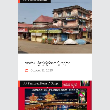
ಉಡುಪಿ ಶ್ರೀಕೃಷ್ಣಮಠದಲ್ಲಿ ಲಕ್ಷದೀ...
October 31, 2025
/
AA Featured News
Udupi