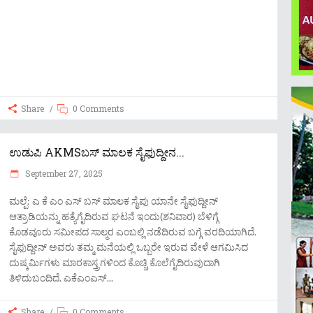
Share
0 Comments
ಉಡುಪಿ‌ AKMSಬಸ್ ಮಾಲಕ ಸೈಫುದ್ದೀನ...
September 27, 2025
ಮಲ್ಪೆ: ಎ ಕೆ ಎಂ ಎಸ್ ಬಸ್ ಮಾಲಕ ಸೈಪು ಯಾನೇ ಸೈಫುದ್ದೀನ್
ಆತ್ರಾಡಿಯನ್ನು ಹತ್ಯೆಗೈದಿರುವ ಘಟನೆ ಇಂದು(ಶನಿವಾರ) ಬೆಳಿಗ್ಗೆ
ಕೊಡವೂರು ಸಮೀಪದ ಸಾಲ್ಮರ ಎಂಬಲ್ಲಿ ನಡೆದಿರುವ ಬಗ್ಗೆ ವರದಿಯಾಗಿದೆ.
ಸೈಫುದ್ದೀನ್ ಅವರು ತಮ್ಮ ಮನೆಯಲ್ಲಿ ಒಬ್ಬರೇ ಇರುವ ವೇಳೆ ಆಗಮಿಸಿದ
ದುಷ್ಕರ್ಮಿಗಳು ಮಾರಕಾಸ್ತ್ರಗಳಿಂದ ಕೊಚ್ಚಿ ಕೊಲೆಗೈದಿರುವುದಾಗಿ
ತಿಳಿದುಬಂದಿದೆ. ಎಕೆಎಂಎಸ್
Share
0 Comments