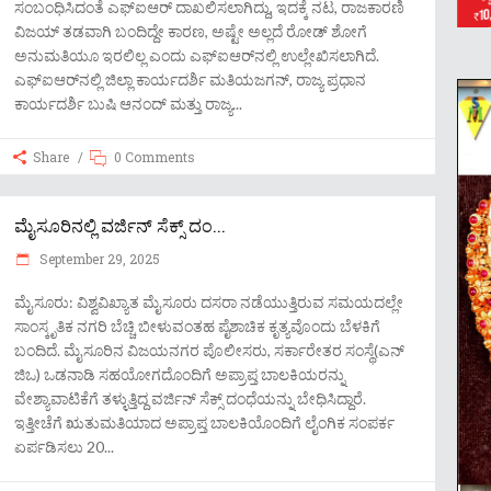
ಸಂಬಂಧಿಸಿದಂತೆ ಎಫ್‌ಐಆರ್ ದಾಖಲಿಸಲಾಗಿದ್ದು, ಇದಕ್ಕೆ ನಟ, ರಾಜಕಾರಣಿ
ವಿಜಯ್ ತಡವಾಗಿ ಬಂದಿದ್ದೇ ಕಾರಣ, ಅಷ್ಟೇ ಅಲ್ಲದೆ ರೋಡ್​ ಶೋಗೆ
ಅನುಮತಿಯೂ ಇರಲಿಲ್ಲ ಎಂದು ಎಫ್​ಐಆರ್​ನಲ್ಲಿ ಉಲ್ಲೇಖಿಸಲಾಗಿದೆ.
ಎಫ್​ಐಆರ್‌ನಲ್ಲಿ ಜಿಲ್ಲಾ ಕಾರ್ಯದರ್ಶಿ ಮತಿಯಜಗನ್, ರಾಜ್ಯ ಪ್ರಧಾನ
ಕಾರ್ಯದರ್ಶಿ ಬುಷಿ ಆನಂದ್ ಮತ್ತು ರಾಜ್ಯ
Share
0 Comments
ಮೈಸೂರಿನಲ್ಲಿ ವರ್ಜಿನ್ ಸೆಕ್ಸ್ ದಂ...
September 29, 2025
ಮೈಸೂರು: ವಿಶ್ವವಿಖ್ಯಾತ ಮೈಸೂರು ದಸರಾ ನಡೆಯುತ್ತಿರುವ ಸಮಯದಲ್ಲೇ
ಸಾಂಸ್ಕೃತಿಕ ನಗರಿ ಬೆಚ್ಚಿ ಬೀಳುವಂತಹ ಪೈಶಾಚಿಕ ಕೃತ್ಯವೊಂದು ಬೆಳಕಿಗೆ
ಬಂದಿದೆ. ಮೈಸೂರಿನ ವಿಜಯನಗರ ಪೊಲೀಸರು, ಸರ್ಕಾರೇತರ ಸಂಸ್ಥೆ(ಎನ್
ಜಿಒ) ಒಡನಾಡಿ ಸಹಯೋಗದೊಂದಿಗೆ ಅಪ್ರಾಪ್ತ ಬಾಲಕಿಯರನ್ನು
ವೇಶ್ಯಾವಾಟಿಕೆಗೆ ತಳ್ಳುತ್ತಿದ್ದ ವರ್ಜಿನ್ ಸೆಕ್ಸ್ ದಂಧೆಯನ್ನು ಬೇಧಿಸಿದ್ದಾರೆ.
ಇತ್ತೀಚೆಗೆ ಋತುಮತಿಯಾದ ಅಪ್ರಾಪ್ತ ಬಾಲಕಿಯೊಂದಿಗೆ ಲೈಂಗಿಕ ಸಂಪರ್ಕ
ಏರ್ಪಡಿಸಲು 20