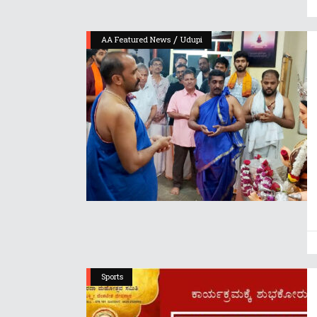
/
AA Featured News
Udupi
Sports