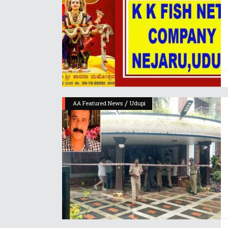
/
AA Featured News
Udupi