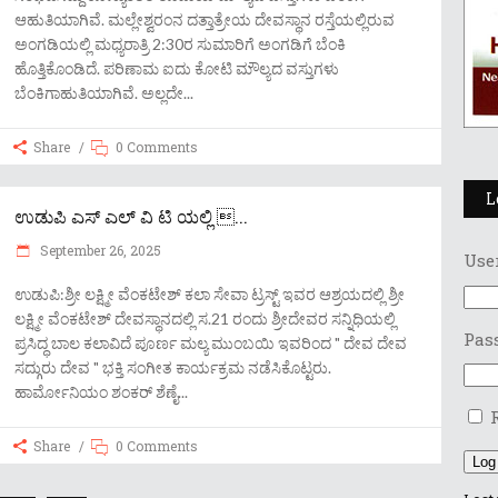
ಆಹುತಿಯಾಗಿವೆ. ಮಲ್ಲೇಶ್ವರಂನ ದತ್ತಾತ್ರೇಯ ದೇವಸ್ಥಾನ ರಸ್ತೆಯಲ್ಲಿರುವ
ಅಂಗಡಿಯಲ್ಲಿ ಮಧ್ಯರಾತ್ರಿ 2:30ರ ಸುಮಾರಿಗೆ ಅಂಗಡಿಗೆ ಬೆಂಕಿ
ಹೊತ್ತಿಕೊಂಡಿದೆ. ಪರಿಣಾಮ ಐದು ಕೋಟಿ ಮೌಲ್ಯದ ವಸ್ತುಗಳು
ಬೆಂಕಿಗಾಹುತಿಯಾಗಿವೆ. ಅಲ್ಲದೇ
Share
0 Comments
L
ಉಡುಪಿ ಎಸ್ ಎಲ್ ವಿ ಟಿ ಯಲ್ಲಿ ...
September 26, 2025
Use
ಉಡುಪಿ:ಶ್ರೀ ಲಕ್ಷ್ಮೀ ವೆಂಕಟೇಶ್ ಕಲಾ ಸೇವಾ ಟ್ರಸ್ಟ್ ಇವರ ಆಶ್ರಯದಲ್ಲಿ ಶ್ರೀ
ಲಕ್ಷ್ಮೀ ವೆಂಕಟೇಶ್ ದೇವಸ್ಥಾನದಲ್ಲಿ ಸ.21 ರಂದು ಶ್ರೀದೇವರ ಸನ್ನಿಧಿಯಲ್ಲಿ
Pas
ಪ್ರಸಿದ್ಧ ಬಾಲ ಕಲಾವಿದೆ ಪೂರ್ಣ ಮಲ್ಯ ಮುಂಬಯಿ ಇವರಿಂದ " ದೇವ ದೇವ
ಸದ್ಗುರು ದೇವ " ಭಕ್ತಿ ಸಂಗೀತ ಕಾರ್ಯಕ್ರಮ ನಡೆಸಿಕೊಟ್ಟರು.
ಹಾರ್ಮೋನಿಯಂ ಶಂಕರ್ ಶೆಣೈ
Share
0 Comments
Log