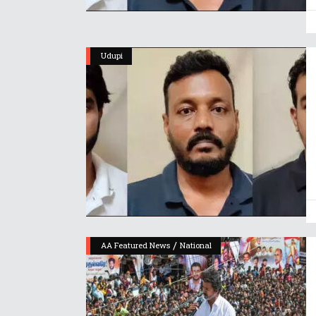
Udupi
/
AA Featured News
National