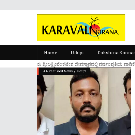
Home
Udupi
Dakshina Kanna
....ಉಡುಪಿಯ ಶ್ರೀಲಕ್ಷ್ಮೀವೆ೦ಕಟೇಶ ದೇವಸ್ಥಾನದಲ್ಲಿ ವರ್ಷ೦ಪ್ರತಿಯ ವಾಡಿಕೆಯ
/
AA Featured News
Udupi