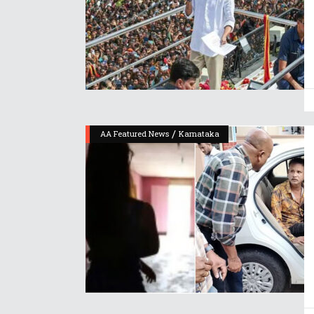
/
AA Featured News
Karnataka