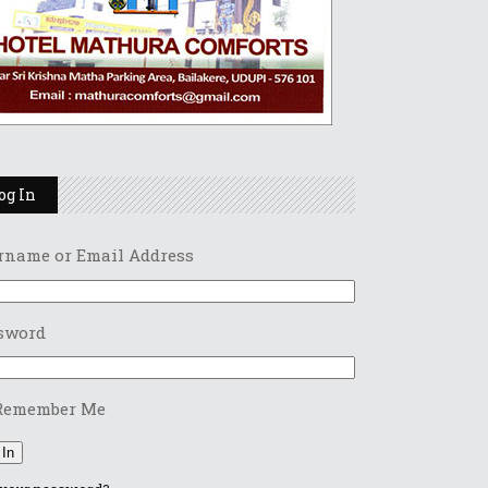
og In
rname or Email Address
sword
Remember Me
 In