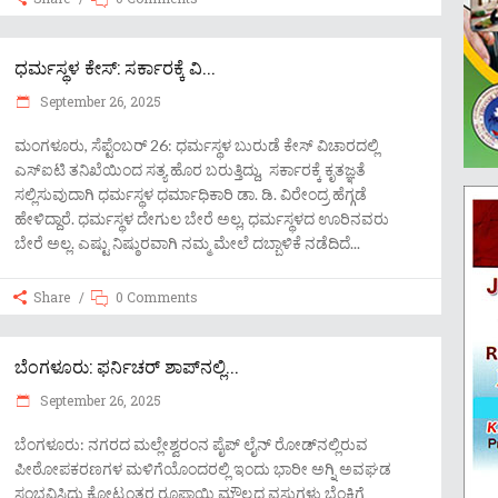
ಧರ್ಮಸ್ಥಳ ಕೇಸ್​: ಸರ್ಕಾರಕ್ಕೆ ವಿ...
September 26, 2025
ಮಂಗಳೂರು, ಸೆಪ್ಟೆಂಬರ್​ 26: ಧರ್ಮಸ್ಥಳ ಬುರುಡೆ ಕೇಸ್​ ವಿಚಾರದಲ್ಲಿ
ಎಸ್ಐಟಿ ತನಿಖೆಯಿಂದ ಸತ್ಯ ಹೊರ ಬರುತ್ತಿದ್ದು, ಸರ್ಕಾರಕ್ಕೆ ಕೃತಜ್ಞತೆ
ಸಲ್ಲಿಸುವುದಾಗಿ ಧರ್ಮಸ್ಥಳ ಧರ್ಮಾಧಿಕಾರಿ ಡಾ. ಡಿ. ವಿರೇಂದ್ರ ಹೆಗ್ಗಡೆ
ಹೇಳಿದ್ದಾರೆ. ಧರ್ಮಸ್ಥಳ ದೇಗುಲ ಬೇರೆ ಅಲ್ಲ, ಧರ್ಮಸ್ಥಳದ ಊರಿನವರು
ಬೇರೆ ಅಲ್ಲ. ಎಷ್ಟು ನಿಷ್ಠುರವಾಗಿ ನಮ್ಮ ಮೇಲೆ ದಬ್ಬಾಳಿಕೆ ನಡೆದಿದೆ
Share
0 Comments
ಬೆಂಗಳೂರು: ಫರ್ನಿಚರ್ ಶಾಪ್‍ನಲ್ಲಿ...
September 26, 2025
ಬೆಂಗಳೂರು: ನಗರದ ಮಲ್ಲೇಶ್ವರಂನ ಪೈಪ್ ಲೈನ್ ರೋಡ್‍ನಲ್ಲಿರುವ
ಪೀಠೋಪಕರಣಗಳ ಮಳಿಗೆಯೊಂದರಲ್ಲಿ ಇಂದು ಭಾರೀ ಅಗ್ನಿ ಅವಘಡ
ಸಂಭವಿಸಿದ್ದು ಕೋಟ್ಯಂತರ ರೂಪಾಯಿ ಮೌಲ್ಯದ ವಸ್ತುಗಳು ಬೆಂಕಿಗೆ