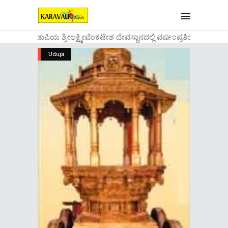
....ಉಡುಪಿಯ ಶ್ರೀಲಕ್ಷ್ಮೀವೆ೦ಕಟೇಶ ದೇವಸ್ಥಾನದಲ್ಲಿ ವರ್ಷ೦ಪ್ರತಿಯ ವಾಡಿಕೆ
Udupi