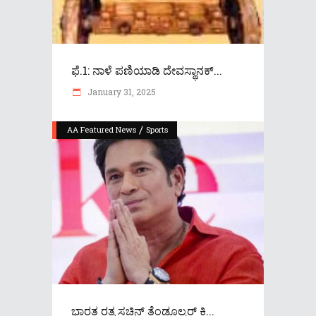
ಫೆ.1: ನಾಳೆ ಪಣಿಯಾಡಿ ದೇವಸ್ಥಾನಕ್...
January 31, 2025
/
AA Featured News
Sports
ಭಾರತ ರತ್ನ ಸಚಿನ್ ತೆಂಡೂಲ್ಕರ್ ಕಿ...