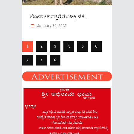
ಭೋಪಾಲ್‌: ಪತ್ನಿಗೆ ಗುಂಡಿಕ್ಕಿ ಹತ...
January 30, 2025
1
2
3
4
5
6
7