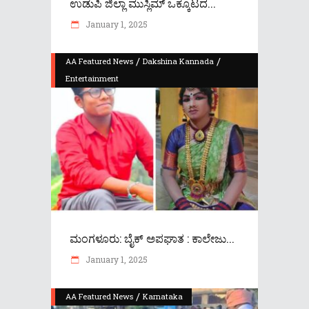
ಉಡುಪಿ ಜಿಲ್ಲಾ ಮುಸ್ಲಿಮ್ ಒಕ್ಕೂಟದ...
January 1, 2025
/
/
AA Featured News
Dakshina Kannada
Entertainment
ಮಂಗಳೂರು: ಬೈಕ್ ಅಪಘಾತ : ಕಾಲೇಜು...
January 1, 2025
/
AA Featured News
Karnataka