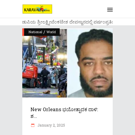
....ಉಡುಪಿಯ ಶ್ರೀಲಕ್ಷ್ಮೀವೆ೦ಕಟೇಶ ದೇವಸ್ಥಾನದಲ್ಲಿ ವರ್ಷ೦ಪ್ರತಿಯ ವಾಡಿಕ
/
National
World
New Orleans ಭಯೋತ್ಪಾದಕ ದಾಳಿ:
ಶ...
January 2, 2025