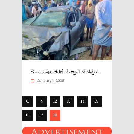
ಹೊಸ ವರ್ಷಾಚರಣೆ ಮುಕ್ತಾಯದ ಬೆನ್ನಲ...
January 1, 2025
12
13
14
15
16
17
18