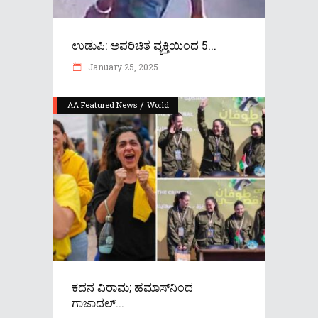
ಉಡುಪಿ: ಅಪರಿಚಿತ ವ್ಯಕ್ತಿಯಿಂದ 5...
January 25, 2025
/
AA Featured News
World
ಕದನ ವಿರಾಮ; ಹಮಾಸ್​ನಿಂದ
ಗಾಜಾದಲ್...