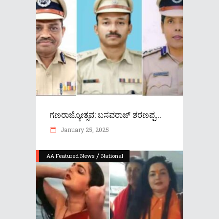
ಗಣರಾಜ್ಯೋತ್ಸವ: ಬಸವರಾಜ್ ಶರಣಪ್ಪ...
January 25, 2025
/
AA Featured News
National