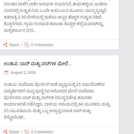
ನಿರಂತರ ಮಳೆಗೆ ಭಾರೀ ಅವಘಡ ಸಂಭವಿಸಿದೆ. ತೀರ್ಥಹಳ್ಳಿಯ ಇಂದಿರಾ
ನಗರದಲ್ಲಿ ಗುಡ್ಡ ಕುಸಿದು ಒಂದೇ ಕುಟುಂಬದ ಮೂವರು ಸಾವನ್ನಪ್ಪಿದ್ದಾರೆ.
ತಡರಾತ್ರಿ 2:30 ವೇಳೆಯಲ್ಲಿ ಮಳೆಯ ಅಬ್ಬರ ಹೆಚ್ಚಾಗಿ ಗುಡ್ಡ ಕುಸಿದಿದೆ.
ಕೊಕ್ಕರೆಗಾರು ಗ್ರಾಮ ಗಂಗಾವತಿ ತಾಲೂಕು ಕೊಪ್ಪಳ ಜಿಲ್ಲೆಯವರಾಗಿದ್ದು,
ಮಲ್ಲಿಕಾರ್ಜುನ (35)
Share
0 Comments
ಉಡುಪಿ: ಬಾರ್ ಮತ್ತು ಪಬ್‌ಗಳ ಮೇಲೆ...
August 2, 2026
ಉಡುಪಿ: ಮಣಿಪಾಲ ಪೊಲೀಸ್ ಠಾಣೆ ವ್ಯಾಪ್ತಿಯಲ್ಲಿ 21 ವರ್ಷದೊಳಗಿನ
ವಿದ್ಯಾರ್ಥಿಗಳಿಗೆ ಮದ್ಯ ಪೂರೈಸಿದ ಆರೋಪದ ಮೇಲೆ ಮಣಿಪಾಲ
ಪೊಲೀಸರು ಬಾರ್ ಮತ್ತು ಪಬ್‌ಗಳ ವಿರುದ್ಧ ವಿಶೇಷ ತಪಾಸಣಾ
ಕಾರ್ಯಾಚರಣೆ ನಡೆಸಿದ್ದರು. ದಾಳಿಯ ಸಮಯದಲ್ಲಿ 64 ಯುವಕರು ಮತ್ತು
23 ಯುವತಿಯರು ಮತ್ತು ಒಬ್ಬ ಅಪ್ರಾಪ್ತ ಬಾಲಕ ಬಾರ್ ಮತ್ತು
ರೆಸ್ಟೋರೆಂಟ್
Share
0 Comments