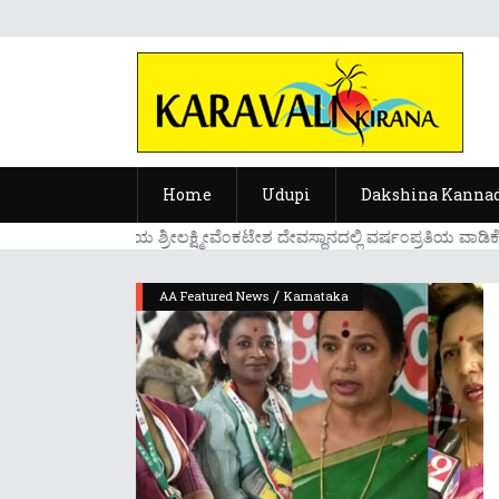
Home
Udupi
Dakshina Kanna
....ಉಡುಪಿಯ ಶ್ರೀಲಕ್ಷ್ಮೀವೆ೦ಕಟೇಶ ದೇವಸ್ಥಾನದಲ್ಲಿ ವರ್ಷ೦ಪ್ರತಿಯ ವಾಡಿಕೆ
/
AA Featured News
Karnataka