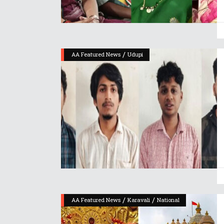
/
AA Featured News
Udupi
/
/
AA Featured News
Karavali
National