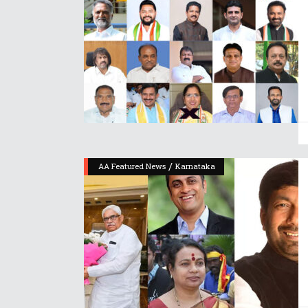
/
AA Featured News
Karnataka