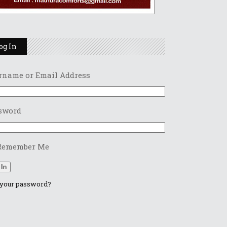
og In
rname or Email Address
sword
Remember Me
 In
 your password?