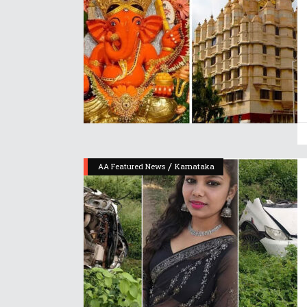
/
AA Featured News
Karnataka