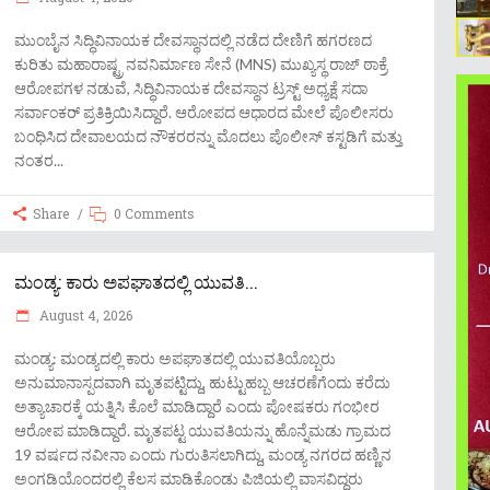
ಮುಂಬೈನ ಸಿದ್ಧಿವಿನಾಯಕ ದೇವಸ್ಥಾನದಲ್ಲಿ ನಡೆದ ದೇಣಿಗೆ ಹಗರಣದ
ಕುರಿತು ಮಹಾರಾಷ್ಟ್ರ ನವನಿರ್ಮಾಣ ಸೇನೆ (MNS) ಮುಖ್ಯಸ್ಥ ರಾಜ್ ಠಾಕ್ರೆ
ಆರೋಪಗಳ ನಡುವೆ, ಸಿದ್ಧಿವಿನಾಯಕ ದೇವಸ್ಥಾನ ಟ್ರಸ್ಟ್ ಅಧ್ಯಕ್ಷೆ ಸದಾ
ಸರ್ವಾಂಕರ್ ಪ್ರತಿಕ್ರಿಯಿಸಿದ್ದಾರೆ. ಆರೋಪದ ಆಧಾರದ ಮೇಲೆ ಪೊಲೀಸರು
ಬಂಧಿಸಿದ ದೇವಾಲಯದ ನೌಕರರನ್ನು ಮೊದಲು ಪೊಲೀಸ್ ಕಸ್ಟಡಿಗೆ ಮತ್ತು
ನಂತರ
Share
0 Comments
ಮಂಡ್ಯ: ಕಾರು ಅಪಘಾತದಲ್ಲಿ ಯುವತಿ...
August 4, 2026
ಮಂಡ್ಯ: ಮಂಡ್ಯದಲ್ಲಿ ಕಾರು ಅಪಘಾತದಲ್ಲಿ ಯುವತಿಯೊಬ್ಬರು
ಅನುಮಾನಾಸ್ಪದವಾಗಿ ಮೃತಪಟ್ಟಿದ್ದು, ಹುಟ್ಟುಹಬ್ಬ ಆಚರಣೆಗೆಂದು ಕರೆದು
ಅತ್ಯಾಚಾರಕ್ಕೆ ಯತ್ನಿಸಿ ಕೊಲೆ ಮಾಡಿದ್ದಾರೆ ಎಂದು ಪೋಷಕರು ಗಂಭೀರ
ಆರೋಪ ಮಾಡಿದ್ದಾರೆ. ಮೃತಪಟ್ಟ ಯುವತಿಯನ್ನು ಹೊನ್ನೆಮಡು ಗ್ರಾಮದ
19 ವರ್ಷದ ನವೀನಾ ಎಂದು ಗುರುತಿಸಲಾಗಿದ್ದು, ಮಂಡ್ಯ ನಗರದ ಹಣ್ಣಿನ
ಅಂಗಡಿಯೊಂದರಲ್ಲಿ ಕೆಲಸ ಮಾಡಿಕೊಂಡು ಪಿಜಿಯಲ್ಲಿ ವಾಸವಿದ್ದರು