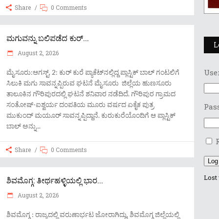
Share
0 Comments
ಮಗುವನ್ನು ಬಲಿಪಡೆದ ಕುರ್​​​​​​​​...
L
August 2, 2026
Use
ಮೈಸೂರು:ಆಗಸ್ಟ್, 2: ಕುರ್ ಕುರೆ ಪ್ಯಾಕೆಟ್‌ನಲ್ಲಿದ್ದ ಪ್ಲಾಸ್ಟಿಕ್​ ಬಾಲ್ ಗಂಟಲಿಗೆ
ಸಿಲುಕಿ ಮಗು ಸಾವನ್ನಪ್ಪಿರುವ ಘಟನೆ ಮೈಸೂರು ಜಿಲ್ಲೆಯ ಹುಣಸೂರು
ತಾಲೂಕಿನ ಗೌರಿಪುರದಲ್ಲಿ ಘಟನೆ ಶನಿವಾರ ನಡೆದಿದೆ. ಗೌರಿಪುರ ಗ್ರಾಮದ
ಸಂತೋಷ್-ಐಶ್ವರ್ಯ ದಂಪತಿಯ ಮೂರು ವರ್ಷದ ಏಕೈಕ ಪುತ್ರ
Pas
ಮುಕುಂದ್ ಮಯೂರ್ ಸಾವನ್ನಪ್ಪಿದ್ದಾನೆ. ಕುರುಕುರೆಯೊಂದಿಗೆ ಆ ಪ್ಲಾಸ್ಟಿಕ್
ಬಾಲ್ ಅನ್ನು
Share
0 Comments
Log
Lost
ಶಿವಮೊಗ್ಗ: ತೀರ್ಥಹಳ್ಳಿಯಲ್ಲಿ ಭಾರ...
August 2, 2026
ಶಿವಮೊಗ್ಗ : ರಾಜ್ಯದಲ್ಲಿ ವರುಣಾರ್ಭಟ ಜೋರಾಗಿದ್ದು, ಶಿವಮೊಗ್ಗ ಜಿಲ್ಲೆಯಲ್ಲಿ