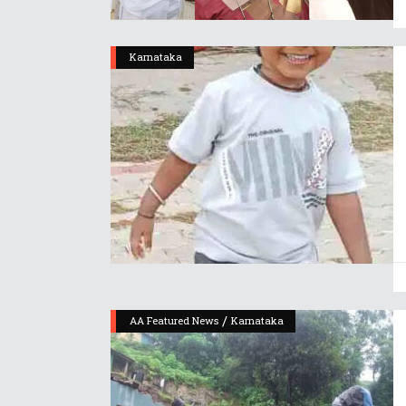
Karnataka
/
AA Featured News
Karnataka