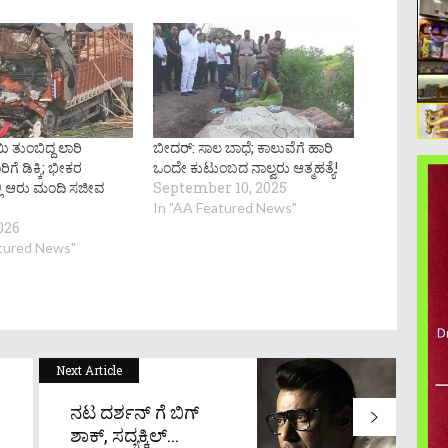
 ತುಂಬಿದ್ದ ಲಾರಿ
ಬೀದರ್: ಸಾಲ ಬಾಧೆ; ಕಾಲುವೆಗೆ ಹಾರಿ
ಿಗೆ ಡಿಕ್ಕಿ; ಭೀಕರ
ಒಂದೇ ಕುಟುಂಬದ ನಾಲ್ವರು ಆತ್ಮಹತ್ಯೆ!
ಿ ಆರು ಮಂದಿ ಸಜೀವ
September 10, 2025
In "AA Featured News"
026
atured News"
Next Article
ನಟ ದರ್ಶನ್ ಗೆ ಬಿಗ್
ಶಾಕ್, ಸದ್ಯಕ್ಕಿಲ್...