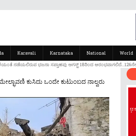
da
Karavali
Karnataka
National
World
ಯ೦ತೆ ನಡೆಯಲಿರುವ ಭಜನಾ ಸಪ್ತಾಹವು ಅಗಸ್ಟ್ 18ರಿ೦ದ ಆರ೦ಭವಾಗಲಿದೆ...126ನೇ ವರ್ಷ
ೇಲ್ಛಾವಣಿ ಕುಸಿದು ಒಂದೇ ಕುಟುಂಬದ ನಾಲ್ವರು