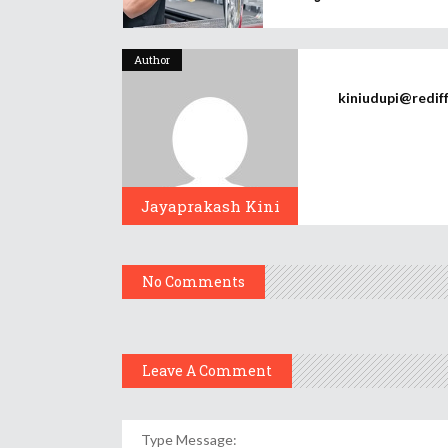
Author
kiniudupi@redif
Jayaprakash Kini
No Comments
Leave A Comment