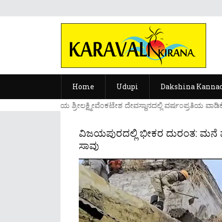
Home
Udupi
Dakshina Kanna
....ಉಡುಪಿಯ ಶ್ರೀಲಕ್ಷ್ಮೀವೆ೦ಕಟೇಶ ದೇವಸ್ಥಾನದಲ್ಲಿ ವರ್ಷ೦ಪ್ರತಿಯ ವಾಡಿಕೆ
ವಿಜಯಪುರದಲ್ಲಿ ಭೀಕರ ದುರಂತ: ಮನೆ ಮ
ಸಾವು