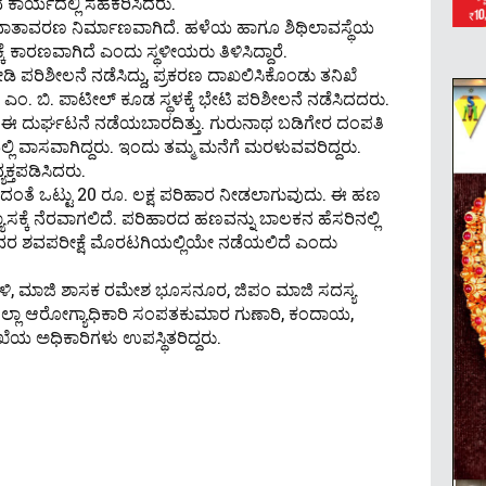
 ಕಾರ್ಯದಲ್ಲಿ ಸಹಕರಿಸಿದರು.
ವಾತಾವರಣ ನಿರ್ಮಾಣವಾಗಿದೆ. ಹಳೆಯ ಹಾಗೂ ಶಿಥಿಲಾವಸ್ಥೆಯ
 ಕಾರಣವಾಗಿದೆ ಎಂದು ಸ್ಥಳೀಯರು ತಿಳಿಸಿದ್ದಾರೆ.
ೀಡಿ ಪರಿಶೀಲನೆ ನಡೆಸಿದ್ದು, ಪ್ರಕರಣ ದಾಖಲಿಸಿಕೊಂಡು ತನಿಖೆ
ವ ಎಂ. ಬಿ. ಪಾಟೀಲ್ ಕೂಡ ಸ್ಥಳಕ್ಕೆ ಭೇಟಿ ಪರಿಶೀಲನೆ ನಡೆಸಿದದರು.
 ದುರ್ಘಟನೆ ನಡೆಯಬಾರದಿತ್ತು. ಗುರುನಾಥ ಬಡಿಗೇರ ದಂಪತಿ
ಯಲ್ಲಿ ವಾಸವಾಗಿದ್ದರು. ಇಂದು ತಮ್ಮ ಮನೆಗೆ ಮರಳುವವರಿದ್ದರು.
ಕ್ತಪಡಿಸಿದರು.
್ಷದಂತೆ ಒಟ್ಟು 20 ರೂ. ಲಕ್ಷ ಪರಿಹಾರ ನೀಡಲಾಗುವುದು. ಈ ಹಣ
ಸಕ್ಕೆ ನೆರವಾಗಲಿದೆ. ಪರಿಹಾರದ ಹಣವನ್ನು ಬಾಲಕನ ಹೆಸರಿನಲ್ಲಿ
ಾದವರ ಶವಪರೀಕ್ಷೆ ಮೊರಟಗಿಯಲ್ಲಿಯೇ ನಡೆಯಲಿದೆ ಎಂದು
ಳಿ, ಮಾಜಿ ಶಾಸಕ ರಮೇಶ ಭೂಸನೂರ, ಜಿಪಂ ಮಾಜಿ ಸದಸ್ಯ
್ಲಾ ಆರೋಗ್ಯಾಧಿಕಾರಿ ಸಂಪತಕುಮಾರ ಗುಣಾರಿ, ಕಂದಾಯ,
ೆಯ ಅಧಿಕಾರಿಗಳು ಉಪಸ್ಥಿತರಿದ್ದರು.