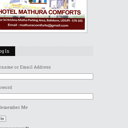
og In
rname or Email Address
sword
Remember Me
 In