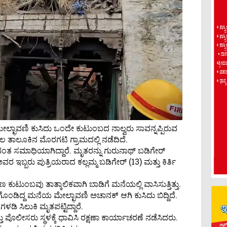
ೇಲ್ಛಾವಣಿ ಕುಸಿದು ಒಂದೇ ಕುಟುಂಬದ ನಾಲ್ವರು ಸಾವನ್ನಪ್ಪಿರುವ
ತಾಲೂಕಿನ‌ ಮೊರಗಟಿ ಗ್ರಾಮದಲ್ಲಿ ನಡೆದಿದೆ.
ೀವಂತ ಸಮಾಧಿಯಾಗಿದ್ದಾರೆ. ಮೃತರನ್ನು ಗುರುನಾಥ್ ಬಡಿಗೇರ್
ರ ಇಬ್ಬರು ಪುತ್ರಿಯರಾದ ಕಲ್ಲಮ್ಮ ಬಡಿಗೇರ್ (13) ಮತ್ತು ಕಿರ್ತಿ
ಣ ಕುಟುಂಬವು ತಾತ್ಕಾಲಿಕವಾಗಿ ಬಾಡಿಗೆ ಮನೆಯಲ್ಲಿ ವಾಸಿಸುತ್ತಿತ್ತು.
ಂಡಿದ್ದ ಮನೆಯ ಮೇಲ್ಛಾವಣಿ ಅಚಾನಕ್ ಆಗಿ ಕುಸಿದು ಬಿದ್ದಿದೆ.
ಡಿ ಸಿಲುಕಿ ಮೃತಪಟ್ಟಿದ್ದಾರೆ.
್ತು ಪೊಲೀಸರು ಸ್ಥಳಕ್ಕೆ ಧಾವಿಸಿ ರಕ್ಷಣಾ ಕಾರ್ಯಾಚರಣೆ ನಡೆಸಿದರು.