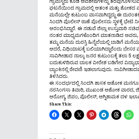
ಗ್ರಾಮಸ್ಥರು ಕೂಡ ಅವಶೇಷಗಳನ್ನು ತೆರವುಗೊಳಿಸುವ
ಘಟನೆಯಿಂದ ಗ್ರಾಮದಲ್ಲಿ ಆತಂಕ ಮತ್ತು ಶೋಕದ 
ಮನೆಯಲ್ಲೇ ಕುಟುಂಬ ವಾಸವಾಗಿದ್ದದ್ದು ಈ ದುರಂತಕ್ಕೆ
ಸಿಂದಗಿ ಪೊಲೀಸ್ ಠಾಣೆ ಪೊಲೀಸರು ಸ್ಥಳಕ್ಕೆ ಭೇಟಿ ನ
ಆರಂಭಿಸಿದ್ದಾರೆ. ಈ ನಡುವೆ ಜಿಲ್ಲಾ ಉಸ್ತುವಾರಿ ಸಚಿ
ನಂತರ ಮಾಧ್ಯಮಗಳೊಂದಿಗ ಮಾತನಾಡಿದ ಅವರು, ಈ
ತಮ್ಮ ಮನೆಯ ದುರಸ್ತಿ ಹಿನ್ನೆಲೆಯಲ್ಲಿ ಬಾಡಿಗೆ ಮನೆ
ಆದರೆ, ವಿಧಿಯಾಟಕ್ಕೆ ಬಲಿಯಾಗಿದ್ದಾರೆಂದು ಬೇಸರ ವ್ಯ
ಸಾವಿಗೀಡಾದ ನಾಲ್ಕು ಜನರ ಕುಟುಂಬಕ್ಕೆ ತಲಾ 5 ಲಕ
ಬದುಕುಳಿದಿರುವ ಬಾಲಕ ವೀರೇಶ ಬಡಿಗೇರ ವಿದ್ಯಾಭ್ಯಾ
ಬ್ಯಾಂಕಿನಲ್ಲಿ ಠೇವಣಿ ಇಡಲಾಗುವುದು. ಸಾವಿಗೀಡ
ತಿಳಿಸಿದರು.
ಈ ಸಂದರ್ಭದಲ್ಲಿ ಸಿಂದಗಿ‌ ಶಾಸಕ ಅಶೋಕ ಮನಗೂ
ನರಸಿಂಗಸಾ ತಿವಾರಿ, ಮುಖಂಡ ಅಶೋಕ ವಾರದ, ಜಿಲ
ಆರೋಗ್ಯ, ಜಿಪಂ, ಪೊಲೀಸ್, ಅಗ್ನಿಶಾಮಕ ದಳ ಇಲಾಖ
Share This: