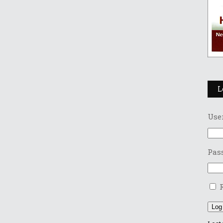
L
Use
Pas
Log