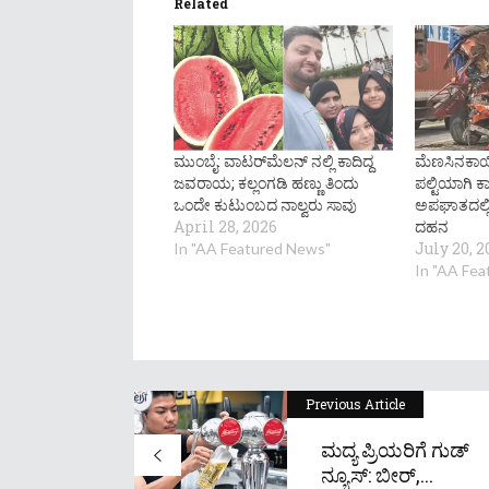
Related
ಮುಂಬೈ: ವಾಟರ್​ಮೆಲನ್ ನಲ್ಲಿ ಕಾದಿದ್ದ
ಮೆಣಸಿನಕಾಯಿ
ಜವರಾಯ; ಕಲ್ಲಂಗಡಿ ಹಣ್ಣು ತಿಂದು
ಪಲ್ಟಿಯಾಗಿ ಕಾರ
ಒಂದೇ ಕುಟುಂಬದ ನಾಲ್ವರು ಸಾವು
ಅಪಘಾತದಲ್ಲ
April 28, 2026
ದಹನ
July 20, 2
In "AA Featured News"
In "AA Fe
Previous Article
ಮದ್ಯ ಪ್ರಿಯರಿಗೆ ಗುಡ್
ನ್ಯೂಸ್: ಬೀರ್,...