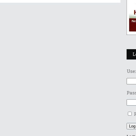
L
Use
Pas
Log