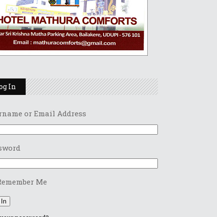
og In
rname or Email Address
sword
Remember Me
 In