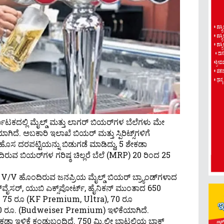
್ನಾಟಕದಲ್ಲಿ ಮೈಲ್ಡ್ ಮತ್ತು ಲಾಗರ್ ಬಿಯರ್‌ಗಳ ಬೆಲೆಗಳು ಮೇ
ದೆ. ಅಬಕಾರಿ ಇಲಾಖೆ ಬಿಯರ್ ಮತ್ತು ಸ್ಪಿರಿಟ್ಸ್‌ಗಳಿಗೆ
ೊಸ ದರಪಟ್ಟಿಯನ್ನು ಬಿಡುಗಡೆ ಮಾಡಿದ್ದು, 5 ಶೇಕಡಾ
ಬಿಯರ್‌ಗಳ ಗರಿಷ್ಠ ಚಿಲ್ಲರೆ ಬೆಲೆ (MRP) 20 ರಿಂದ 25
V/v ಹೊಂದಿರುವ ಜನಪ್ರಿಯ ಮೈಲ್ಡ್ ಬಿಯರ್ ಬ್ರ್ಯಾಂಡ್‌ಗಳಾದ
ಬಡ್‌ವೈಸರ್, ಯುಬಿ ಎಕ್ಸ್‌ಪೋರ್ಟ್, ಹೈನಿಕನ್ ಮುಂತಾದ 650
ಮವಾಗಿ 75 ರೂ (KF Premium, Ultra), 70 ರೂ
20 ರೂ. (Budweiser Premium) ಇಳಿಕೆಯಾಗಿದೆ.
ಶೇಕಡಾ ಇಳಿಕೆ ಕಂಡುಬಂದಿದೆ. 750 ಮಿ.ಲೀ ಬಾಟಲಿಯ ಬ್ಲಾಕ್