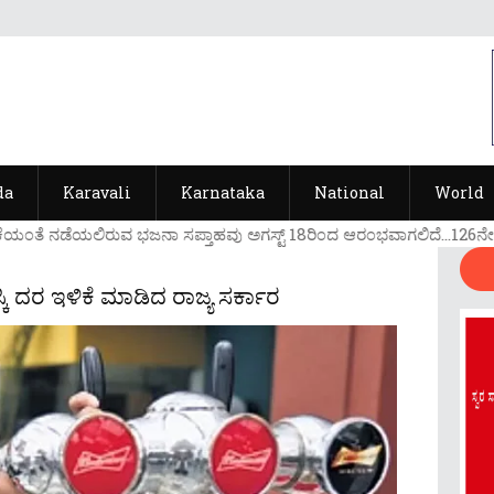
da
Karavali
Karnataka
National
World
ಯ೦ತೆ ನಡೆಯಲಿರುವ ಭಜನಾ ಸಪ್ತಾಹವು ಅಗಸ್ಟ್ 18ರಿ೦ದ ಆರ೦ಭವಾಗಲಿದೆ...126ನೇ ವರ್ಷ
ಸ್ಕಿ ದರ ಇಳಿಕೆ ಮಾಡಿದ ರಾಜ್ಯ ಸರ್ಕಾರ