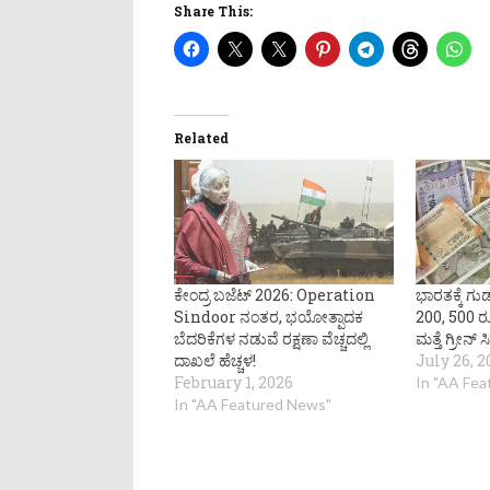
Share This:
Related
ಕೇಂದ್ರ ಬಜೆಟ್ 2026: Operation
ಭಾರತಕ್ಕೆ ಗು
Sindoor ನಂತರ, ಭಯೋತ್ಪಾದಕ
200, 500 
ಬೆದರಿಕೆಗಳ ನಡುವೆ ರಕ್ಷಣಾ ವೆಚ್ಚದಲ್ಲಿ
ಮತ್ತೆ ಗ್ರೀನ್ ಸ
ದಾಖಲೆ ಹೆಚ್ಚಳ!
July 26, 2
February 1, 2026
In "AA Fe
In "AA Featured News"