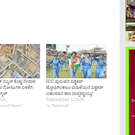
ಡ್ ನ್ಯೂಸ್ ಕೊಟ್ಟ ನೇಪಾಳ:
ICC: ಪುರುಷರ ವಿಶ್ವಕಪ್
ರೂ ನೋಟುಗಳ ಬಳಕೆಗೆ
ಟ್ರೋಫಿಗಿಂತಲೂ ಮಹಿಳೆಯರ ವಿಶ್ವಕಪ್
ಿಗ್ನಲ್
ಬಹುಮಾನ ಹಣ ದುಪ್ಪಟ್ಟಾಯ್ತು!
026
September 1, 2025
atured News"
In "National"