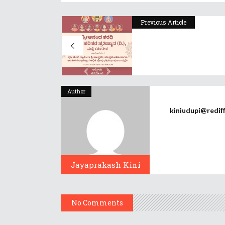
Previous Article
Author
kiniudupi@redif
Jayaprakash Kini
No Comments