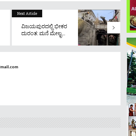
Next Article
ವಿಜಯಪುರದಲ್ಲಿ ಭೀಕರ
ದುರಂತ: ಮನೆ ಮೇಲ್ಛ...
fmail.com