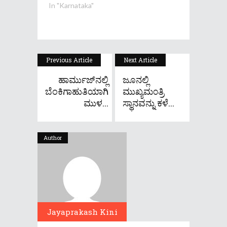
In "Karnataka"
Previous Article
Next Article
ಹಾರ್ಮುಜ್‌ನಲ್ಲಿ
ಜೂನಲ್ಲಿ
ಬೆಂಕಿಗಾಹುತಿಯಾಗಿ
ಮುಖ್ಯಮ೦ತ್ರಿ
ಮುಳ...
ಸ್ಥಾನವನ್ನು ಕಳೆ...
Author
Jayaprakash Kini