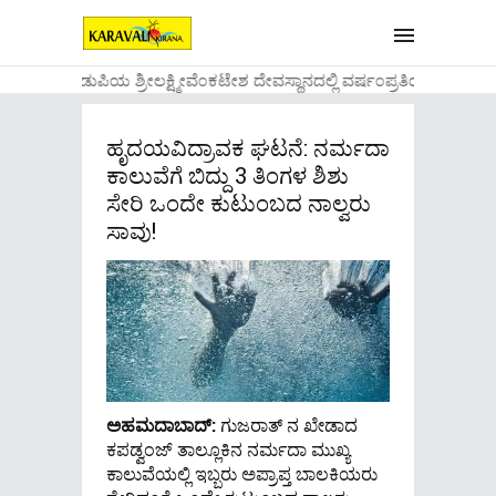
....ಉಡುಪಿಯ ಶ್ರೀಲಕ್ಷ್ಮೀವೆ೦ಕಟೇಶ ದೇವಸ್ಥಾನದಲ್ಲಿ ವರ್ಷ೦ಪ್ರತಿಯ ವಾಡಿಕೆ
ಹೃದಯವಿದ್ರಾವಕ ಘಟನೆ: ನರ್ಮದಾ
ಕಾಲುವೆಗೆ ಬಿದ್ದು 3 ತಿಂಗಳ ಶಿಶು
ಸೇರಿ ಒಂದೇ ಕುಟುಂಬದ ನಾಲ್ವರು
ಸಾವು!
ಅಹಮದಾಬಾದ್:
ಗುಜರಾತ್ ನ ಖೇಡಾದ
ಕಪಡ್ವಂಜ್ ತಾಲ್ಲೂಕಿನ ನರ್ಮದಾ ಮುಖ್ಯ
ಕಾಲುವೆಯಲ್ಲಿ ಇಬ್ಬರು ಅಪ್ರಾಪ್ತ ಬಾಲಕಿಯರು