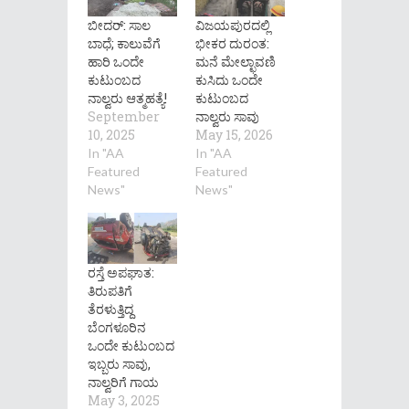
ಬೀದರ್: ಸಾಲ
ವಿಜಯಪುರದಲ್ಲಿ
ಬಾಧೆ; ಕಾಲುವೆಗೆ
ಭೀಕರ ದುರಂತ:
ಹಾರಿ ಒಂದೇ
ಮನೆ ಮೇಲ್ಛಾವಣಿ
ಕುಟುಂಬದ
ಕುಸಿದು ಒಂದೇ
ನಾಲ್ವರು ಆತ್ಮಹತ್ಯೆ!
ಕುಟುಂಬದ
September
ನಾಲ್ವರು ಸಾವು
10, 2025
May 15, 2026
In "AA
In "AA
Featured
Featured
News"
News"
ರಸ್ತೆ ಅಪಘಾತ:
ತಿರುಪತಿಗೆ
ತೆರಳುತ್ತಿದ್ದ
ಬೆಂಗಳೂರಿನ
ಒಂದೇ ಕುಟುಂಬದ
ಇಬ್ಬರು ಸಾವು,
ನಾಲ್ವರಿಗೆ ಗಾಯ
May 3, 2025