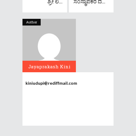
ಶ್ರೀ ಲ...
ಸಂಸ್ಥಾಪಕರ ದ...
Author
Jayaprakash Kini
kiniudupi@rediffmail.com