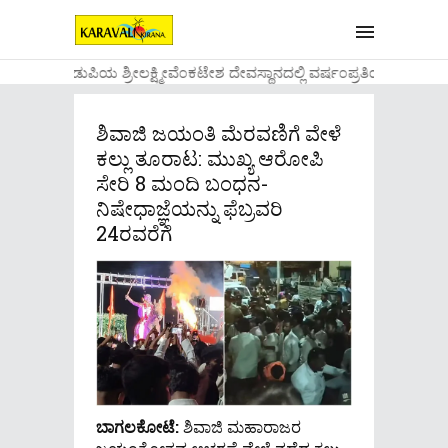
....ಉಡುಪಿಯ ಶ್ರೀಲಕ್ಷ್ಮೀವೆ೦ಕಟೇಶ ದೇವಸ್ಥಾನದಲ್ಲಿ ವರ್ಷ೦ಪ್ರತಿಯ ವಾಡಿಕ
ಶಿವಾಜಿ ಜಯಂತಿ ಮೆರವಣಿಗೆ ವೇಳೆ
ಕಲ್ಲು ತೂರಾಟ: ಮುಖ್ಯ ಆರೋಪಿ
ಸೇರಿ 8 ಮಂದಿ ಬಂಧನ-
ನಿಷೇಧಾಜ್ಞೆಯನ್ನು ಫೆಬ್ರವರಿ
24ರವರೆಗೆ
ಬಾಗಲಕೋಟೆ:
ಶಿವಾಜಿ ಮಹಾರಾಜರ