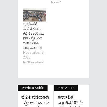
News"
ಪ್ರತಿಭಟನೆಗೆ
ಮಣಿದ ಸರ್ಕಾರ;
ಕಬ್ಬಿಗೆ 3300 ರೂ.
ನಿಗದಿ; ರೈತರಿಂದ
ಪಟಾಕಿ ಸಿಡಿಸಿ
ಸಂಭ್ರಮಾಚರಣೆ
November 7,
2025
In "Karnataka"
Previous Article
Next Article
ಫೆ.24: ಪಣಿಯಾಡಿ
ಕರ್ಣಾಟಕ
ಶ್ರೀ ಅನಂತಾಸನ
ಬ್ಯಾಂಕಿನ 102ನೇ