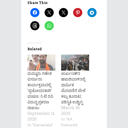
Share This:
Related
ಮದ್ದೂರು ಗಣೇಶ
ಜಾರ್ಖಂಡ್‌ನ
ವಿಸರ್ಜನಾ
ಹಜಾರಿಬಾಗ್‌ನಲ್ಲಿ
ಕಾರ್ಯಕ್ರಮದಲ್ಲಿ
ಧಾರ್ಮಿಕ
‘ಪ್ರಚೋದನಕಾರಿ’
ಮೆರವಣಿಗೆ ವೇಳೆ
ಭಾಷಣ: ಸಿ.ಟಿ ರವಿ
ಕಲ್ಲು ತೂರಾಟ:
ವಿರುದ್ಧ ಪ್ರಕರಣ
ಪರಿಸ್ಥಿತಿ ಉದ್ವಿಗ್ನ
ದಾಖಲು
March 26,
September 11,
2025
2025
In "AA
In "Karnataka"
Featured