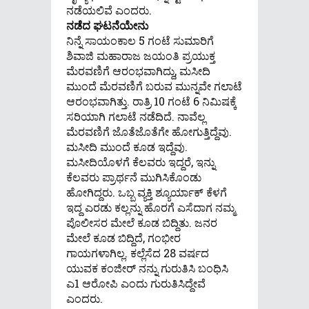
ನಡೆಯಲಿವೆ ಎಂದರು.
ನಡೆದ ಘಟನೆಯೇನು
ನಿನ್ನೆ ಸಾಯಂಕಾಲ 5 ಗಂಟೆ ಸುಮಾರಿಗೆ
ಶಿವಾಜಿ ಮಹಾರಾಜ ಜಯಂತಿ ಪ್ರಯುಕ್ತ
ಮೆರವಣಿಗೆ ಆರಂಭವಾಗಿದ್ದು, ಮಸೀದಿ
ಮುಂದೆ ಮೆರವಣಿಗೆ ಬರುವ ಮುನ್ನವೇ ಗಲಾಟೆ
ಆರಂಭವಾಗಿತ್ತು. ರಾತ್ರಿ 10 ಗಂಟೆ 6 ನಿಮಿಷಕ್ಕೆ
ಸರಿಯಾಗಿ ಗಲಾಟೆ ನಡೆದಿದೆ. ನಾವೆಲ್ಲ
ಮೆರವಣಿಗೆ ಜೊತೆಜೊತೆಗೇ ಹೋಗುತ್ತಿದ್ದೆವು.
ಮಸೀದಿ ಮುಂದೆ ಕೂಡ ಇದ್ದೆವು.
ಮಸೀದಿಯೊಳಗೆ ಕೆಲವರು ಇದ್ದರೆ, ಇನ್ನು
ಕೆಲವರು ಪ್ರಾರ್ಥನೆ ಮುಗಿಸಿಕೊಂಡು
ಹೋಗಿದ್ದರು. ಒಬ್ಬ ವ್ಯಕ್ತಿ ಶ್ಯೂರ್ಯಾಕ್ ಕೆಳಗೆ
ಇದ್ದ ಎರಡು ಕಲ್ಲನ್ನು ಹೊರಗೆ ಎಸೆದಾಗ ನಮ್ಮ
ಪೊಲೀಸರ ಮೇಲೆ ಕೂಡ ಬಿದ್ದಿತು. ಜನರ
ಮೇಲೆ ಕೂಡ ಬಿದ್ದಿದೆ, ಗಂಭೀರ
ಗಾಯಗಳಾಗಿಲ್ಲ. ಕಲ್ಲೆಸೆದ 28 ವರ್ಷದ
ಯುವಕ ಕಂಜೀರ್ ನನ್ನು ಗುರುತಿಸಿ ಬಂಧಿಸಿ
ಎ1 ಆರೋಪಿ ಎಂದು ಗುರುತಿಸಿದ್ದೇವೆ
ಎಂದರು.