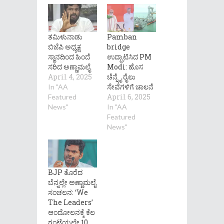
ತಮಿಳುನಾಡು
Pamban
ಬಿಜೆಪಿ ಅಧ್ಯಕ್ಷ
bridge
ಸ್ಥಾನದಿಂದ ಹಿಂದೆ
ಉದ್ಘಾಟಿಸಿದ PM
ಸರಿದ ಅಣ್ಣಾಮಲೈ
Modi: ಹೊಸ
April 4, 2025
ಚೆನ್ನೈ ರೈಲು
ಸೇವೆಗಳಿಗೆ ಚಾಲನೆ
In "AA
April 6, 2025
Featured
News"
In "AA
Featured
News"
BJP ತೊರೆದ
ಬೆನ್ನಲ್ಲೇ ಅಣ್ಣಾಮಲೈ
ಸಂಚಲನ: ‘We
The Leaders’
ಆಂದೋಲನಕ್ಕೆ ಕೆಲ
ಗಂಟೆಯಲ್ಲೇ 10