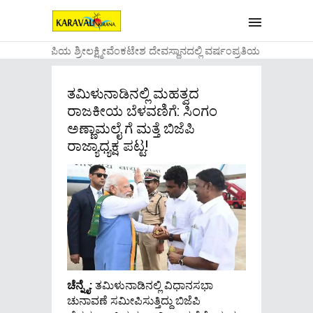
....ಉಡುಪಿಯ ಶ್ರೀಲಕ್ಷ್ಮೀವೆ೦ಕಟೇಶ ದೇವಸ್ಥಾನದಲ್ಲಿ ವರ್ಷ೦ಪ್ರತಿಯ ವಾಡಿಕೆಯ೦ತೆ
ತಮಿಳುನಾಡಿನಲ್ಲಿ ಮಹತ್ವದ
ರಾಜಕೀಯ ಬೆಳವಣಿಗೆ: ಸಿಂಗಂ
ಅಣ್ಣಾಮಲೈ ಗೆ ಮತ್ತೆ ಬಿಜೆಪಿ
ರಾಜ್ಯಾಧ್ಯಕ್ಷ ಪಟ್ಟ!
ಚೆನ್ನೈ:
ತಮಿಳುನಾಡಿನಲ್ಲಿ ವಿಧಾನಸಭಾ
ಚುನಾವಣೆ ಸಮೀಪಿಸುತ್ತಿದ್ದು ಬಿಜೆಪಿ