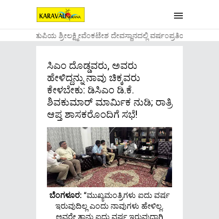
....ಉಡುಪಿಯ ಶ್ರೀಲಕ್ಷ್ಮೀವೆ೦ಕಟೇಶ ದೇವಸ್ಥಾನದಲ್ಲಿ ವರ್ಷ೦ಪ್ರತಿಯ ವಾಡಿಕೆ
ಸಿಎಂ ದೊಡ್ಡವರು, ಅವರು
ಹೇಳಿದ್ದನ್ನು ನಾವು ಚಿಕ್ಕವರು
ಕೇಳಬೇಕು: ಡಿಸಿಎಂ ಡಿ.ಕೆ.
ಶಿವಕುಮಾರ್ ಮಾರ್ಮಿಕ ನುಡಿ; ರಾತ್ರಿ
ಆಪ್ತ ಶಾಸಕರೊಂದಿಗೆ ಸಭೆ!
ಬೆಂಗಳೂರ:
“ಮುಖ್ಯಮಂತ್ರಿಗಳು ಐದು ವರ್ಷ
ಇರುವುದಿಲ್ಲ ಎಂದು ನಾವುಗಳು ಹೇಳಿಲ್ಲ.
ಅವರೇ ತಾನು ಐದು ವರ್ಷ ಇರುವುದಾಗಿ