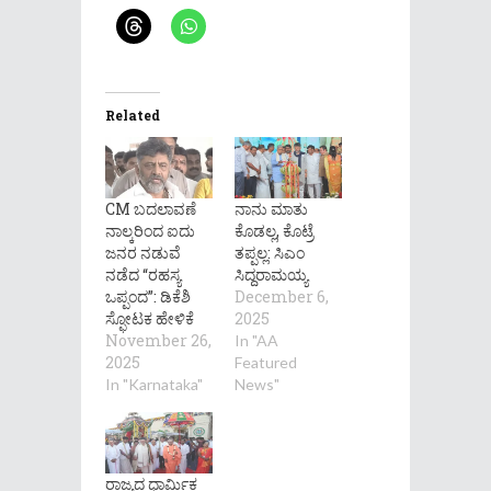
Related
CM ಬದಲಾವಣೆ
ನಾನು ಮಾತು
ನಾಲ್ಕರಿಂದ ಐದು
ಕೊಡಲ್ಲ, ಕೊಟ್ರೆ
ಜನರ ನಡುವೆ
ತಪ್ಪಲ್ಲ: ಸಿಎಂ
ನಡೆದ “ರಹಸ್ಯ
ಸಿದ್ದರಾಮಯ್ಯ
ಒಪ್ಪಂದ”: ಡಿಕೆಶಿ​
December 6,
ಸ್ಫೋಟಕ ಹೇಳಿಕೆ
2025
November 26,
In "AA
2025
Featured
In "Karnataka"
News"
ರಾಜ್ಯದ ಧಾರ್ಮಿಕ