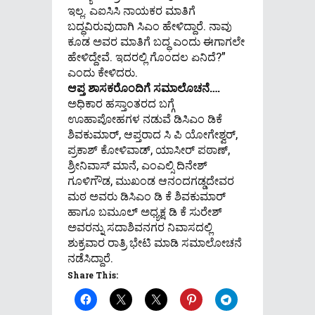
ಇಲ್ಲ. ಎಐಸಿಸಿ ನಾಯಕರ ಮಾತಿಗೆ
ಬದ್ಧವಿರುವುದಾಗಿ ಸಿಎಂ ಹೇಳಿದ್ದಾರೆ. ನಾವು
ಕೂಡ ಅವರ ಮಾತಿಗೆ ಬದ್ಧ ಎಂದು ಈಗಾಗಲೇ
ಹೇಳಿದ್ದೇವೆ. ಇದರಲ್ಲಿ ಗೊಂದಲ ಏನಿದೆ?”
ಎಂದು ಕೇಳಿದರು.
ಆಪ್ತ ಶಾಸಕರೊಂದಿಗೆ ಸಮಾಲೊಚನೆ….
ಅಧಿಕಾರ ಹಸ್ತಾಂತರದ ಬಗ್ಗೆ
ಊಹಾಪೋಹಗಳ ನಡುವೆ ಡಿಸಿಎಂ ಡಿಕೆ
ಶಿವಕುಮಾರ್, ಆಪ್ತರಾದ ಸಿ ಪಿ ಯೋಗೇಶ್ವರ್,
ಪ್ರಕಾಶ್ ಕೋಳಿವಾಡ್, ಯಾಸೀರ್ ಪಠಾಣ್,
ಶ್ರೀನಿವಾಸ್ ಮಾನೆ, ಎಂಎಲ್ಸಿ ದಿನೇಶ್
ಗೂಳಿಗೌಡ, ಮುಖಂಡ ಆನಂದಗಡ್ಡದೇವರ
ಮಠ ಅವರು ಡಿಸಿಎಂ ಡಿ ಕೆ ಶಿವಕುಮಾರ್
ಹಾಗೂ ಬಮೂಲ್ ಅಧ್ಯಕ್ಷ ಡಿ ಕೆ ಸುರೇಶ್
ಅವರನ್ನು ಸದಾಶಿವನಗರ ನಿವಾಸದಲ್ಲಿ
ಶುಕ್ರವಾರ ರಾತ್ರಿ ಭೇಟಿ ಮಾಡಿ ಸಮಾಲೋಚನೆ
ನಡೆಸಿದ್ದಾರೆ.
Share This: