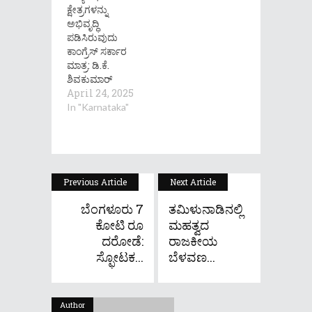
ಕ್ಷೇತ್ರಗಳನ್ನು
ಅಭಿವೃದ್ಧಿ
ಪಡಿಸಿರುವುದು
ಕಾಂಗ್ರೆಸ್ ಸರ್ಕಾರ
ಮಾತ್ರ: ಡಿ.ಕೆ.
ಶಿವಕುಮಾರ್
April 24, 2025
In "Karnataka"
Previous Article
Next Article
ಬೆಂಗಳೂರು 7
ತಮಿಳುನಾಡಿನಲ್ಲಿ
ಕೋಟಿ ರೂ
ಮಹತ್ವದ
ದರೋಡೆ​:
ರಾಜಕೀಯ
ಸ್ಫೋಟಕ...
ಬೆಳವಣ...
Author