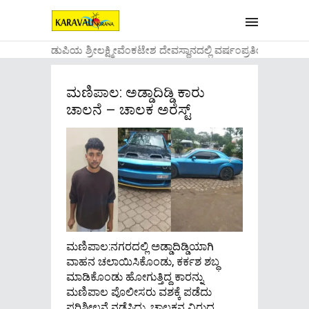
....ಉಡುಪಿಯ ಶ್ರೀಲಕ್ಷ್ಮೀವೆ೦ಕಟೇಶ ದೇವಸ್ಥಾನದಲ್ಲಿ ವರ್ಷ೦ಪ್ರತಿಯ ವಾಡಿಕ
ಮಣಿಪಾಲ: ಅಡ್ಡಾದಿಡ್ಡಿ ಕಾರು
ಚಾಲನೆ – ಚಾಲಕ ಅರೆಸ್ಟ್
ಮಣಿಪಾಲ:ನಗರದಲ್ಲಿ ಅಡ್ಡಾದಿಡ್ಡಿಯಾಗಿ
ವಾಹನ ಚಲಾಯಿಸಿಕೊಂಡು, ಕರ್ಕಶ ಶಬ್ಧ
ಮಾಡಿಕೊಂಡು ಹೋಗುತ್ತಿದ್ದ ಕಾರನ್ನು
ಮಣಿಪಾಲ ಪೊಲೀಸರು ವಶಕ್ಕೆ ಪಡೆದು
ಪರಿಶೀಲನೆ ನಡೆಸಿದ್ದು, ಚಾಲಕನ ವಿರುದ್ಧ