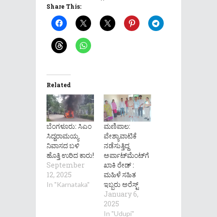
Share This:
Related
ಬೆಂಗಳೂರು: ಸಿಎಂ
ಮಣಿಪಾಲ:
ಸಿದ್ದರಾಮಯ್ಯ
ವೇಶ್ಯಾವಾಟಿಕೆ
ನಿವಾಸದ ಬಳಿ
ನಡೆಸುತ್ತಿದ್ದ
ಹೊತ್ತಿ ಉರಿದ ಕಾರು!
ಅರ್ಪಾಟ್‌‌ಮೆಂಟ್‌‌ಗೆ
September
ಖಾಕಿ ರೇಡ್ :
12, 2025
ಮಹಿಳೆ ಸಹಿತ
ಇಬ್ಬರು ಅರೆಸ್ಟ್
In "Karnataka"
January 6,
2025
In "Udupi"