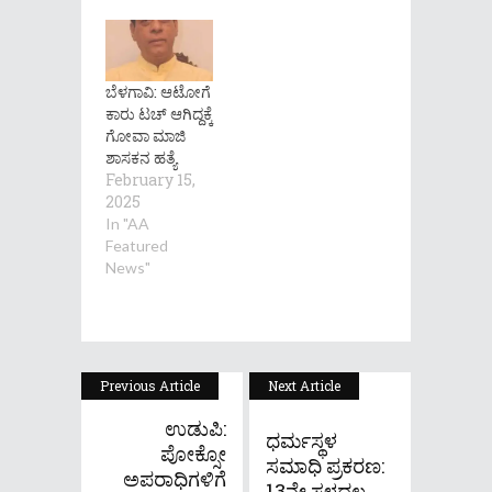
ಬೆಳಗಾವಿ: ಆಟೋಗೆ
ಕಾರು ಟಚ್ ಆಗಿದ್ದಕ್ಕೆ
ಗೋವಾ ಮಾಜಿ
ಶಾಸಕನ ಹತ್ಯೆ
February 15,
2025
In "AA
Featured
News"
Previous Article
Next Article
ಉಡುಪಿ:
ಧರ್ಮಸ್ಥಳ
ಪೋಕ್ಸೋ
ಸಮಾಧಿ ಪ್ರಕರಣ:
ಅಪರಾಧಿಗಳಿಗೆ
13ನೇ ಸ್ಥಳದಲ...