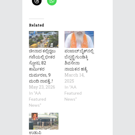
Related
ಚೀನಾದ ಕಲ್ಲಿದ್ದಲು
ಪಂಜಾಬ್‌:ಬೈಕ್‌ನಲ್ಲಿ
ಗಣಿಯಲ್ಲಿ ಭೀಕರ
ಬೆನ್ನಟ್ಟಿ ಗುಂಡಿಕ್ಕಿ
ಸ್ಫೋಟ; 82
ಶಿವಸೇನಾ
ಕಾರ್ಮಿಕರ
ನಾಯಕನ ಹತ್ಯೆ
ದುರ್ಮರಣ, 9
March 14,
ಮಂದಿ ನಾಪತ್ತೆ..!
2025
May 23, 2026
In "AA
In "AA
Featured
Featured
News"
News"
ಉಡುಪಿ‌