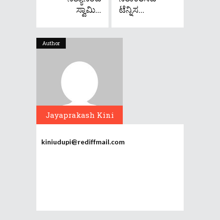
ಸ್ವಾಮಿ...
ಟೆನ್ನಿಸ...
Author
Jayaprakash Kini
kiniudupi@rediffmail.com