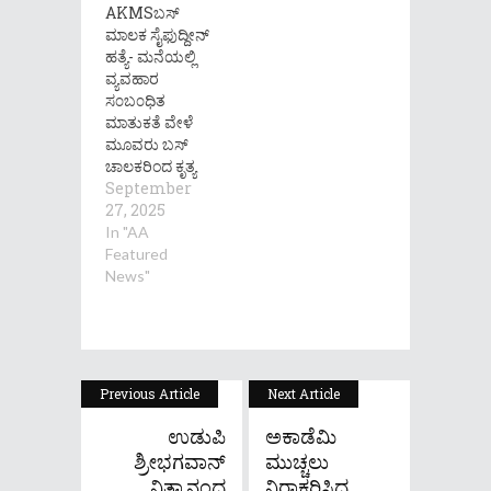
AKMSಬಸ್
ಮಾಲಕ ಸೈಫುದ್ದೀನ್
ಹತ್ಯೆ- ಮನೆಯಲ್ಲಿ
ವ್ಯವಹಾರ
ಸ೦ಬ೦ಧಿತ
ಮಾತುಕತೆ ವೇಳೆ
ಮೂವರು ಬಸ್
ಚಾಲಕರಿಂದ ಕೃತ್ಯ
September
27, 2025
In "AA
Featured
News"
Previous Article
Next Article
ಉಡುಪಿ
ಅಕಾಡೆಮಿ
ಶ್ರೀಭಗವಾನ್
ಮುಚ್ಚಲು
ನಿತ್ಯಾನಂದ
ನಿರಾಕರಿಸಿದ