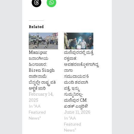
Related
Manipur
ಮಣಿಪುರದಲ್ಲಿ ಮತ್ತೆ
ಜನಾಂಗೀಯ
ರಕ್ತಪಾತ:
ಹಿಂಸಾಚಾರ:
ಅಪಹರಣಕ್ಕೊಳಗಾಗಿದ್ದ
Biren Singh
ನಾಗಾ
ರಾಜೀನಾಮೆ
ಸಮುದಾಯದ 6
ಬೆನ್ನಲ್ಲೇ ರಾಷ್ಟ್ರಪತಿ
ಮಂದಿ ಶವವಾಗಿ
ಆಳ್ವಿಕೆ ಜಾರಿ
ಪತ್ತೆ, ಇನ್ನು
February 14,
ಸುಮ್ಮನಿರಲ್ಲ-
2025
ಮಣಿಪುರ CM
ಖಡಕ್ ಎಚ್ಚರಿಕೆ!
In "AA
June 11, 2026
Featured
News"
In "AA
Featured
News"