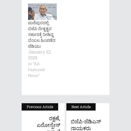
ಮಣಿಪುರದಲ್ಲಿ
ಬಿಜೆಪಿ ನೇತೃತ್ವದ
ಸರ್ಕಾರಕ್ಕೆ ನೀಡಿದ್ದ
ಬೆಂಬಲ ಹಿಂಪಡೆದ
ಜೆಡಿಯು
January 22,
2025
In "AA
Featured
News"
Previous Article
Next Article
ರಕ್ಷಣೆ,
ಬಿಜೆಪಿ-ಜೆಡಿಎಸ್
ಏರೋಸ್ಪೇಸ್
ನಾಯಕರು