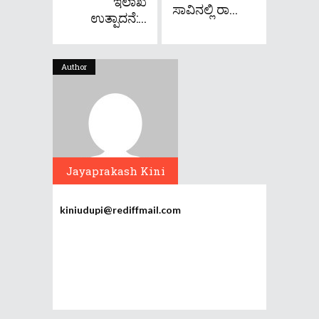
ಇಲಾಖೆ
ಸಾವಿನಲ್ಲಿ ರಾ...
ಉತ್ಪಾದನೆ:...
Author
Jayaprakash Kini
kiniudupi@rediffmail.com