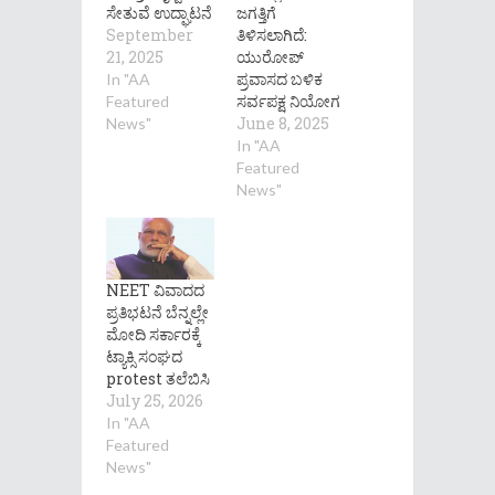
ಸೇತುವೆ ಉದ್ಘಾಟನೆ
ಜಗತ್ತಿಗೆ
September
ತಿಳಿಸಲಾಗಿದೆ:
21, 2025
ಯುರೋಪ್
ಪ್ರವಾಸದ ಬಳಿಕ
In "AA
ಸರ್ವಪಕ್ಷ ನಿಯೋಗ
Featured
June 8, 2025
News"
In "AA
Featured
News"
NEET ವಿವಾದದ
ಪ್ರತಿಭಟನೆ ಬೆನ್ನಲ್ಲೇ
ಮೋದಿ ಸರ್ಕಾರಕ್ಕೆ
ಟ್ಯಾಕ್ಸಿ ಸಂಘದ
protest ತಲೆಬಿಸಿ
July 25, 2026
In "AA
Featured
News"