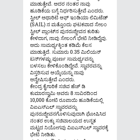
ಮಾಡುತ್ತೇವೆ. ಅದರ ನಂತರ ನಾವು
ಹೂಡಿಕೆಯ ಬಗ್ಗೆ ನಿರ್ಧರಿಸುತ್ತೇವೆ ಎಂದರು.
ಸ್ಟೀಲ್ ಅಥಾರಿಟಿ ಆಫ್ ಇಂಡಿಯಾ ಲಿಮಿಟೆಡ್
(SAIL) ನ ಮತ್ತೊಂದು ಘಟಕವಾದ ಸೇಲಂ
ಸ್ಟೀಲ್ ಪ್ಲಾಂಟ್‌ನ ಪುನರುಜ್ಜೀವನ ಕುರಿತು
ಕೇಳಿದಾಗ, ನಾವು ಸೇಲಂಗೆ ಭೇಟಿ ನೀಡಿದ್ದೆವು.
ಅದು ಸಾಮರ್ಥ್ಯಕ್ಕಿಂತ ಕಡಿಮೆ ಕೆಲಸ
ಮಾಡುತ್ತಿದೆ. ಸುಮಾರು 0.35 ಮಿಲಿಯನ್
ಟನ್‌ಗಳಷ್ಟು ಪೂರ್ಣ ಸಾಮರ್ಥ್ಯವನ್ನು
ಬಳಸಲು ಕೇಳಿಕೊಂಡಿದ್ದೇವೆ. ಸ್ಥಾವರವನ್ನು
ವಿಸ್ತರಿಸುವ ಆಯ್ಕೆಯನ್ನು ನಾವು
ಅನ್ವೇಷಿಸುತ್ತೇವೆ ಎಂದರು.
ಕೇಂದ್ರ ಕೈಗಾರಿಕೆ ಸಚಿವ ಹೆಚ್ ಡಿ
ಕುಮಾರಸ್ವಾಮಿ ಅವರು 8 ಸಾವಿರದಿಂದ
10,000 ಕೋಟಿ ರೂಪಾಯಿ ಹೂಡಿಕೆಯಲ್ಲಿ
ವಿಐಎಸ್ಎಲ್ ಸ್ಥಾವರವನ್ನು
ಪುನರುಜ್ಜೀವನಗೊಳಿಸುವುದಾಗಿ ಘೋಷಿಸಿದ
ನಂತರ ಉಕ್ಕು ಸಚಿವಾಲಯದ ಉನ್ನತ
ಮಟ್ಟದ ನಿಯೋಗವು ವಿಐಎಸ್ಎಲ್ ಸ್ಥಾವರಕ್ಕೆ
ಭೇಟಿ ನೀಡಿತು.