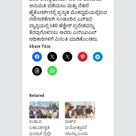
ಅನುಮತಿ ಪಡೆಯಲು ಮತ್ತು ದೆಹಲಿ
ಹೈಕೋರ್ಟ್‌ನಲ್ಲಿ ಪ್ರಸ್ತುತ ಮೊಕದ್ದಮೆಯಲ್ಲಿರುವ
ಗಣಿಗಾರಿಕೆಗಾಗಿ ಸಂಡೂರಿನ ಎನ್ಇಬಿ
ವ್ಯಾಪ್ತಿಯಲ್ಲಿ 140 ಹೆಕ್ಟೇರ್ ಪ್ರದೇಶವನ್ನು
ತೆರವುಗೊಳಿಸಲು ಅವರು ಎಸ್ಎಐಎಲ್
ಅಧಿಕಾರಿಗಳಿಗೆ ವಿನಂತಿ ಮಾಡಿಕೊಂಡರು.
Share This:
Related
ಉಡುಪಿ:
ಪಾಕ್‌ನ
ಬಹುನಿರೀಕ್ಷಿತ
ಭಯೋತ್ಪಾದನೆ
ಇಂದ್ರಾಳಿ ರೈಲ್ವೇ
ಸಹಿಸಲ್ಲ ಎಂದು