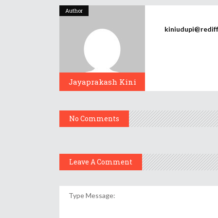
Author
kiniudupi@redif
Jayaprakash Kini
No Comments
Leave A Comment