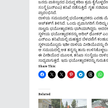
ಜನರು ಪಾಕಿಸ್ತಾನದ ವಿರುದ್ಧ ಕಠಿಣ ಕ್ರಮ ಕೈಗೊಳ್ಳಬೇಕ
ಸಂಸ್ಥೆ (ಎನ್‌ಐಎ) ತನಿಖೆ ನಡೆಸುತ್ತಿದೆ. ಗೃಹ ಸ
ಪ್ರಾರಂಭಿಸಿದೆ.
ದಾಳಿಯ ಸಮಯದಲ್ಲಿ ಭಯೋತ್ಪಾದಕರು ಎರಡು ಮೊಬೈ
ಆಜ್​ತಕ್​ಗೆ ತಿಳಿಸಿದೆ. ಒಂದು ಪ್ರವಾಸಿಗರಿಗೆ ಸೇರಿದ್ದು
ನಾಲ್ವರು ಭಯೋತ್ಪಾದಕರು ಭಾಗಿಯಾಗಿದ್ದರು. ಅದರಲ್ಲಿ
ಸ್ಥಳೀಯ ಭಯೋತ್ಪಾದಕನನ್ನು ಆದಿಲ್ ಥೋಕರ್ ಎಂದ
ಎನ್ಐಎ ತನಿಖೆಯಲ್ಲಿ ಮಹತ್ವದ ಬೆಳವಣಿಗೆ ಕಂಡುಬಂ
ಸ್ಥಳೀಯರೊಬ್ಬರು ಇಡೀ ದಾಳಿಯ ವೀಡಿಯೊವನ್ನು ರೆಕಾ
ಆ ಸಮಯದಲ್ಲಿ ಆತ ತನ್ನನ್ನು ತಾನು ಉಳಿಸಿಕೊಳ್ಳಲು ಮ
ಈ ವೀಡಿಯೊದ ಮೂಲಕ, ತನಿಖಾ ಸಂಸ್ಥೆಯು ದಾಳ
ಸಾಧ್ಯವಾಗುತ್ತದೆ. ಇದು ಭಯೋತ್ಪಾದಕರನ್ನು ಗುರುತ
Share This:
Related