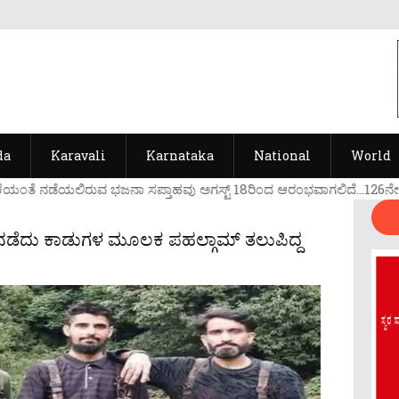
da
Karavali
Karnataka
National
World
ೆಯ೦ತೆ ನಡೆಯಲಿರುವ ಭಜನಾ ಸಪ್ತಾಹವು ಅಗಸ್ಟ್ 18ರಿ೦ದ ಆರ೦ಭವಾಗಲಿದೆ...126ನೇ ವರ್
ಕಾಲ ನಡೆದು ಕಾಡುಗಳ ಮೂಲಕ ಪಹಲ್ಗಾಮ್ ತಲುಪಿದ್ದ