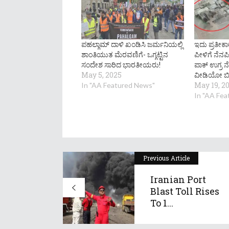
ಪಹಲ್ಗಾಮ್​ ದಾಳಿ ಖಂಡಿಸಿ ಜರ್ಮನಿಯಲ್ಲಿ
ಇದು ಪ್ರತೀಕ
ಶಾಂತಿಯುತ ಮೆರವಣಿಗೆ- ಒಗ್ಗಟ್ಟಿನ
ಪೀಳಿಗೆ ನೆನಪ
ಸಂದೇಶ ಸಾರಿದ ಭಾರತೀಯರು!
ಪಾಕ್ ಉಗ್ರ ನ
May 5, 2025
ವೀಡಿಯೋ ಬಿ
May 19, 2
In "AA Featured News"
In "AA Fe
Previous Article
Iranian Port
Blast Toll Rises
To 1...