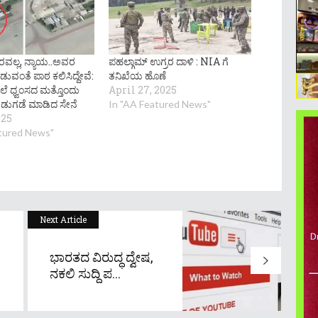
ಾರವಲ್ಲ, ನ್ಯಾಯ..ಅವರ
ಪಹಲ್ಗಾಮ್‌ ಉಗ್ರರ ದಾಳಿ : NIA ಗೆ
ಿಡುವಂತೆ ಪಾಠ ಕಲಿಸಿದ್ದೇವೆ:
ತನಿಖೆಯ ಹೊಣೆ
ೆಲೆ ಧ್ವಂಸದ ಮತ್ತೊಂದು
April 27, 2025
ಡುಗಡೆ ಮಾಡಿದ ಸೇನೆ
In "AA Featured News"
025
atured News"
Next Article
ಭಾರತದ ವಿರುದ್ಧ ದ್ವೇಷ,
ನಕಲಿ ಸುದ್ದಿ ಪ...