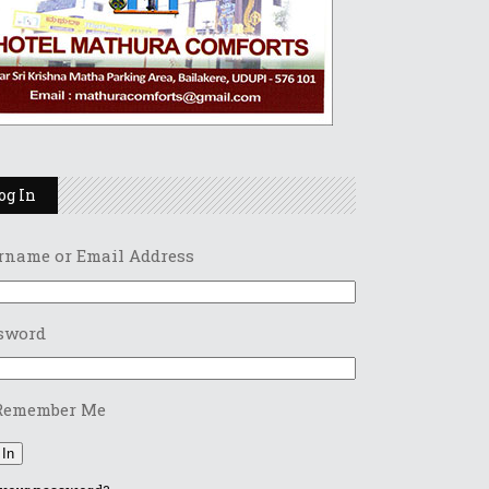
og In
rname or Email Address
sword
Remember Me
 In