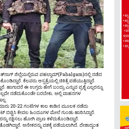
್​ನಾಗ್​ ಜಿಲ್ಲೆಯಲ್ಲಿರುವ
ಪಹಲ್ಗಾಮ್
(Pahalgam)​ನಲ್ಲಿ ನಡೆದ
್ದಾರೆ. ಕೆಲವರು ಆಸ್ಪತ್ರೆಯಲ್ಲಿ ಚಿಕಿತ್ಸೆ ಪಡೆಯುತ್ತಿದ್ದಾರೆ.
ೆ. ಹಾಗಾದರೆ ಈ ಉಗ್ರರು ಹೇಗೆ ಬಂದ್ರು ಎನ್ನುವ ಪ್ರಶ್ನೆ ಎಲ್ಲರನ್ನೂ
 ಇಲ್ಲವೇ ನಡೆದುಕೊಂಡೇ ಬರಬೇಕು. ಅಲ್ಲಿ ವಾಹನಗಳ
ಲ್ಲ.
ಜತೆ ಸುಮಾರು 20-22 ಗಂಟೆಗಳ ಕಾಲ ಕಾಡಿನ ಮೂಲಕ ನಡೆದು
ಟ್​ ಬಿಚ್ಚಿಸಿ ಕೇವಲ ಹಿಂದೂಗಳ ಮೇಲೆ ಗುಂಡು ಹಾರಿಸಿದ್ದಾರೆ.
ರನ್ನು ರಕ್ಷಿಸಲು ಹೋಗಿ ಪ್ರಾಣ ಕಳೆದುಕೊಂಡಿದ್ದಾರೆ.
ಡಗಿದ್ದಾರೆ. ಅನೇಕರನ್ನು ವಶಕ್ಕೆ ಪಡೆಯಲಾಗಿದೆ. ದೇಶಾದ್ಯಂತ