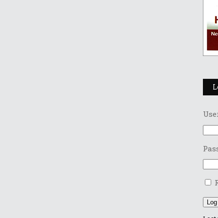
L
Use
Pas
Log