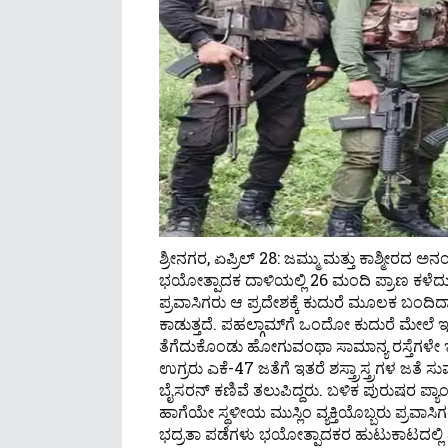
ಶ್ರೀನಗರ, ಏಪ್ರಿಲ್ 28: ಜಮ್ಮು ಮತ್ತು ಕಾಶ್ಮೀರದ ಅನಂತ
ಭಯೋತ್ಪಾದಕ ದಾಳಿಯಲ್ಲಿ 26 ಮಂದಿ ಪ್ರಾಣ ಕಳೆದುಕೊಂಡಿದ
ಪ್ರವಾಸಿಗರು ಆ ಪ್ರದೇಶಕ್ಕೆ ಕುದುರೆ ಮೂಲಕ ಬಂದಿದ್ದಾರ
ಕಾಡುತ್ತದೆ. ಪಹಲ್ಗಾಮ್​ಗೆ ಒಂದೋ ಕುದುರೆ ಮೇಲೆ
ತೆಗೆದುಕೊಂಡು ಹೋಗುವಂಥಾ ಸಾಮಾನ್ಯ ರಸ್ತೆಗಳೇ ಇ
ಉಗ್ರರು ಎಕೆ-47 ಜತೆಗೆ ಇತರೆ ಶಸ್ತ್ರಾಸ್ತ್ರಗಳ 
ಬೈಸರನ್ ಕಣಿವೆ ತಲುಪಿದ್ದರು. ಬಳಿಕ ಪುರುಷರ ಪ್ಯಾಂ
ಹಾಗೆಯೇ ಸ್ಥಳೀಯ ಮುಸ್ಲಿಂ ವ್ಯಕ್ತಿಯೊಬ್ಬರು ಪ್ರವಾಸಿಗ
ಭದ್ರತಾ ಪಡೆಗಳು ಭಯೋತ್ಪಾದಕರ ಹುಟುಕಾಟದಲ್ಲಿ ತೊ