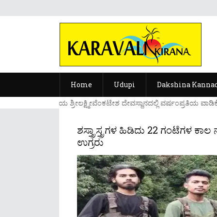
Home
Udupi
Dakshina Kanna
....ಉಡುಪಿಯ ಶ್ರೀಲಕ್ಷ್ಮೀವೆ೦ಕಟೇಶ ದೇವಸ್ಥಾನದಲ್ಲಿ ವರ್ಷ೦ಪ್ರತಿಯ ವಾಡಿಕ
ಶಸ್ತ್ರಾಸ್ತ್ರಗಳ ಹಿಡಿದು 22 ಗಂಟೆಗಳ 
ಉಗ್ರರು