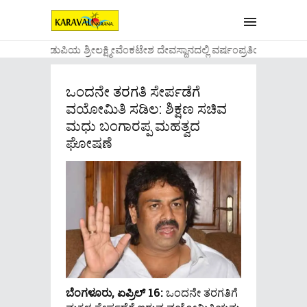
....ಉಡುಪಿಯ ಶ್ರೀಲಕ್ಷ್ಮೀವೆ೦ಕಟೇಶ ದೇವಸ್ಥಾನದಲ್ಲಿ ವರ್ಷ೦ಪ್ರತಿಯ ವಾಡಿಕ
ಒಂದನೇ ತರಗತಿ ಸೇರ್ಪಡೆಗೆ
ವಯೋಮಿತಿ ಸಡಿಲ: ಶಿಕ್ಷಣ ಸಚಿವ
ಮಧು ಬಂಗಾರಪ್ಪ ಮಹತ್ವದ
ಘೋಷಣೆ
ಬೆಂಗಳೂರು, ಏಪ್ರಿಲ್ 16:
ಒಂದನೇ ತರಗತಿಗೆ