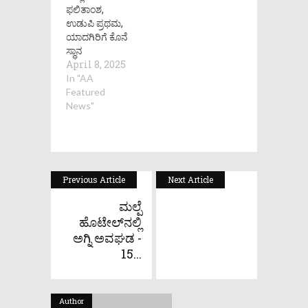
ಫಲಿತಾಂಶ,
ಉಡುಪಿ ಪ್ರಥಮ,
ಯಾದಗಿರಿಗೆ ಕೊನೆ
ಸ್ಥಾನ
April 8, 2025
In "AA
Featured
News"
Previous Article
Next Article
ಮಲ್ಪೆ
ಹೊಟೇಲ್‌ನಲ್ಲಿ
ಅಗ್ನಿ ಅವಘಡ -
15...
Author