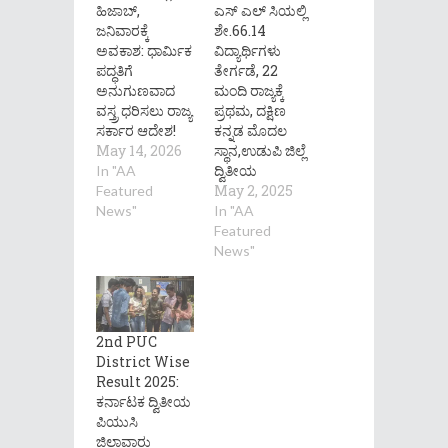
ಹಿಜಾಬ್,
ಎಸ್ ಎಲ್ ಸಿಯಲ್ಲಿ
ಜನಿವಾರಕ್ಕೆ
ಶೇ.66.14
ಅವಕಾಶ: ಧಾರ್ಮಿಕ
ವಿದ್ಯಾರ್ಥಿಗಳು
ಪದ್ಧತಿಗೆ
ತೇರ್ಗಡೆ, 22
ಅನುಗುಣವಾದ
ಮಂದಿ ರಾಜ್ಯಕ್ಕೆ
ವಸ್ತ್ರ ಧರಿಸಲು ರಾಜ್ಯ
ಪ್ರಥಮ, ದಕ್ಷಿಣ
ಸರ್ಕಾರ ಆದೇಶ!
ಕನ್ನಡ ಮೊದಲ
May 14, 2026
ಸ್ಥಾನ,ಉಡುಪಿ ಜಿಲ್ಲೆ
ದ್ವಿತೀಯ
In "AA
May 2, 2025
Featured
News"
In "AA
Featured
News"
2nd PUC
District Wise
Result 2025:
ಕರ್ನಾಟಕ ದ್ವಿತೀಯ
ಪಿಯುಸಿ
ಜಿಲ್ಲಾವಾರು