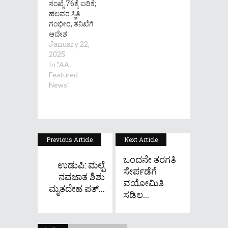
ಸಂಖ್ಯೆ 76ಕ್ಕೆ ಏರಿಕೆ;
ಹಲವರ ಸ್ಥಿತಿ
ಗಂಭೀರ, ತನಿಖೆಗೆ
ಆದೇಶ
January 22,
2025
In "AA
Featured
News"
Previous Article
Next Article
ಒಂದನೇ ತರಗತಿ
ಉಡುಪಿ: ಮಲ್ಪೆ
ಸೇರ್ಪಡೆಗೆ
ನವಜಾತ ಶಿಶು
ವಯೋಮಿತಿ
ಮೃತದೇಹ ಪತ್...
ಸಡಿಲ...