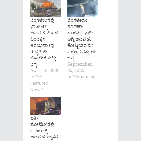
ಬೆಂಗಳೂರಿನಲ್ಲಿ
ಬೆಂಗಳೂರು:
ಭಾರೀ ಅಗ್ನಿ
ಫರ್ನಿಚರ್
ಅವಘಡ: ತಿಂಗಳ
ಶಾಪ್‍ನಲ್ಲಿ ಭಾರೀ
ಹಿಂದಷ್ಟೇ
ಅಗ್ನಿ ಅವಘಡ,
ಆರಂಭವಾಗಿದ್ದ
ಕೋಟ್ಯಂತರ ರೂ
ಶುದ್ಧ ತಿಂಡಿ
ಮೌಲ್ಯದ ವಸ್ತುಗಳು
ಹೋಟೆಲ್ ಸುಟ್ಟು
ಭಸ್ಮ
ಭಸ್ಮ
September
April 16, 2026
26, 2025
In "AA
In "Karnataka"
Featured
News"
ಟರ್ಕಿ
ಹೋಟೆಲ್’ನಲ್ಲಿ
ಭಾರೀ ಅಗ್ನಿ
ಅವಘಡ: ಮೃತರ