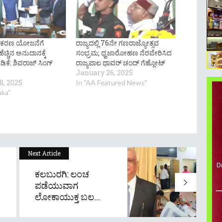
್ರೀಕರಣ ಯೋಜನೆಗೆ
ರಾಜ್ಯದಲ್ಲಿ 76ನೇ ಗಣರಾಜ್ಯೋತ್ಸವ
ೆಚ್ಚಿನ ಅನುದಾನಕ್ಕೆ
ಸಂಭ್ರಮ; ಧ್ವಜಾರೋಹಣ ನೆರವೇರಿಸಿದ
ಿಕೆ: ಶಿವರಾಜ್ ಸಿಂಗ್
ರಾಜ್ಯಪಾಲ ಥಾವರ್ ಚಂದ್ ಗೆಹ್ಲೋಟ್‌
January 26, 2025
8, 2025
In "AA Featured News"
aka"
Next Article
ಕಲಬುರಗಿ: ಲಂಚ
ಪಡೆಯುವಾಗ
ಲೋಕಾಯುಕ್ತ ಬಲ...