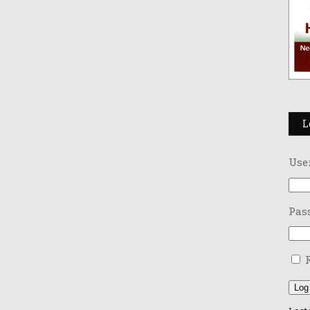
L
Use
Pas
Log