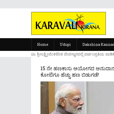
Home
Udupi
Dakshina Kanna
....ಉಡುಪಿಯ ಶ್ರೀಲಕ್ಷ್ಮೀವೆ೦ಕಟೇಶ ದೇವಸ್ಥಾನದಲ್ಲಿ ವರ್ಷ೦ಪ್ರತಿಯ ವಾಡಿಕ
15 ನೇ ಹಣಕಾಸು ಆಯೋಗದ ಅನುದಾನ: ಕರ್ನ
ಕೋಟಿಗೂ ಹೆಚ್ಚು ಹಣ ಬಿಡುಗಡೆ!