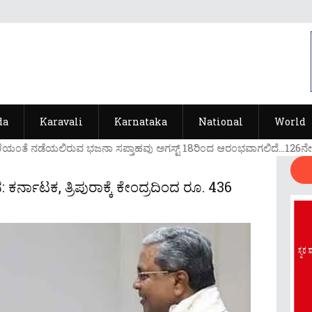
da
Karavali
Karnataka
National
World
ೆಯ೦ತೆ ನಡೆಯಲಿರುವ ಭಜನಾ ಸಪ್ತಾಹವು ಅಗಸ್ಟ್ 18ರಿ೦ದ ಆರ೦ಭವಾಗಲಿದೆ...126ನೇ ವರ್ಷ
ಾಟಕ, ತ್ರಿಪುರಾಕ್ಕೆ ಕೇಂದ್ರದಿಂದ ರೂ. 436