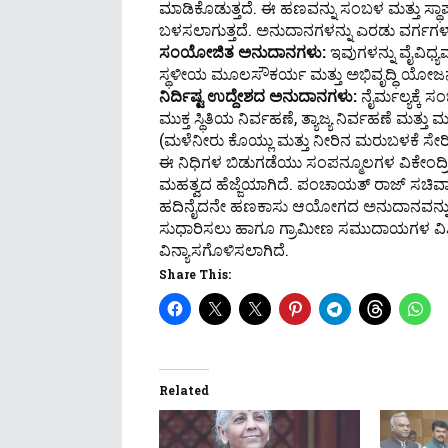
ಮಾಡಿಕೊಡುತ್ತದೆ. ಈ ಹಣವನ್ನು ಸಂಬಳ ಮತ್ತು ಸ್ಥಾಪ
ಬಳಸಲಾಗುತ್ತದೆ. ಅನುದಾನಗಳನ್ನು ಎರಡು ವರ್ಗಗಳಾ
ಸಂಯೋಜಿತ ಅನುದಾನಗಳು:
ಇವುಗಳನ್ನು ವೈವಿಧ
ಸ್ಥಳೀಯ ಮೂಲಸೌಕರ್ಯ ಮತ್ತು ಅಭಿವೃದ್ಧಿ ಯೋಜನೆಗಳ
ನಿರ್ದಿಷ್ಟ ಉದ್ದೇಶದ ಅನುದಾನಗಳು:
ನೈರ್ಮಲ್ಯಕ್ಕೆ
ಮುಕ್ತ ಸ್ಥಿತಿಯ ನಿರ್ವಹಣೆ, ತ್ಯಾಜ್ಯ ನಿರ್ವಹಣೆ ಮತ
(ಮಳೆನೀರು ಕೊಯ್ಲು ಮತ್ತು ನೀರಿನ ಮರುಬಳಕೆ ಸೇರಿದಂತ
ಈ ನಿಧಿಗಳ ಬಿಡುಗಡೆಯು ಸಂಪನ್ಮೂಲಗಳ ವಿಕೇಂದ್
ಮಹತ್ವದ ಹೆಜ್ಜೆಯಾಗಿದೆ. ಪಂಚಾಯತ್ ರಾಜ್ ಸಚಿವ
ಹದಿನೈದನೇ ಹಣಕಾಸು ಆಯೋಗದ ಅನುದಾನವನ್ನು ತಳಮಟ
ಸುಧಾರಿಸಲು ಹಾಗೂ ಗ್ರಾಮೀಣ ಸಮುದಾಯಗಳ ವಿಶಿಷ
ವಿನ್ಯಾಸಗೊಳಿಸಲಾಗಿದೆ.
Share This:
Related