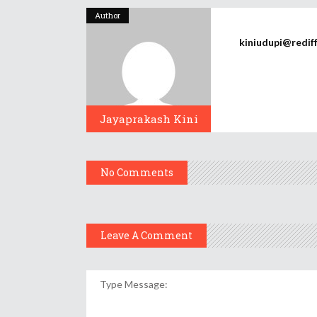
Author
kiniudupi@redif
Jayaprakash Kini
No Comments
Leave A Comment