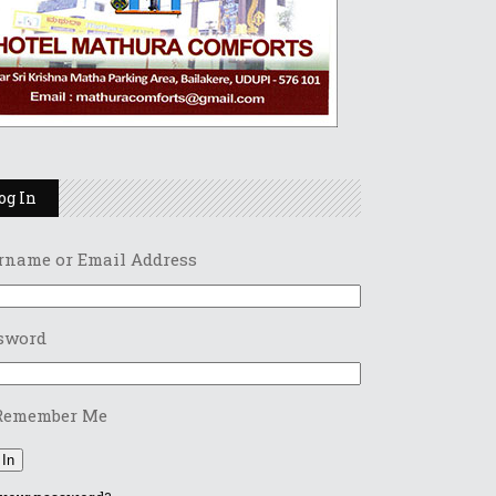
og In
rname or Email Address
sword
Remember Me
 In