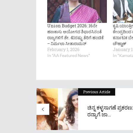
Union Budget 2026: 16ನೇ
ಕೃಷಿ ಯಾಂತ
ಹಣಕಾಸು ಆಯೋಗದ ಶಿಫಾರಸಿನಂತೆ
ಕೇಂದ್ರದಿಂದ ಹ
ರಾಜ್ಯಗಳಿಗೆ ಶೇ. 41ರಷ್ಟು ತೆರಿಗೆ ಹಂಚಿಕೆ
ಕರ್ನಾಟಕ ಬೇಡ
– ನಿರ್ಮಲಾ ಸೀತಾರಾಮನ್
ಚೌಹ್ಹಾಣ್
February 1, 2026
January 1
In "AA Featured News"
In "Karnat
Previous Article
ಚಿನ್ನ ಕಳ್ಳಸಾಗಣೆ ಪ್ರಕರಣ:
ರನ್ಯಾಗೆ ಜಾ...