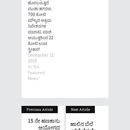
ಹೊರಬರುತ್ತಿದೆ
ಮುಡಾ ಹಗರಣ:
700 ಕೋಟಿ
ಮೌಲ್ಯದ ಅಕ್ರಮ
ನಿವೇಶನಗಳ
ಮಾರಾಟ; ಮಾಜಿ
ಆಯುಕ್ತರಿಂದ 22
ಕೋಟಿ ಲಂಚ
ಸ್ವೀಕಾರ!
December 12,
2025
In "AA
Featured
News"
Previous Article
Next Article
15 ನೇ ಹಣಕಾಸು
ಹಾಲಿನ ಬೆಲೆ
ಆಯೋಗದ