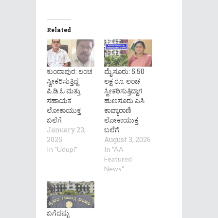
Related
ಕುಂದಾಪುರ: ಲಂಚ
ಮೈಸೂರು: 5.50
ಸ್ವೀಕರಿಸುತ್ತಿದ್ದ
ಲಕ್ಷ ರೂ. ಲಂಚ
ಪಿ‌.ಡಿ.ಓ ಮತ್ತು
ಸ್ವೀಕರಿಸುತ್ತಿದ್ದಾಗ
ಸಹಾಯಕ
ಹುಣಸೂರು ಎಸಿ
ಲೋಕಾಯುಕ್ತ
ಕಾವ್ಯಾರಾಣಿ
ಬಲೆಗೆ
ಲೋಕಾಯುಕ್ತ
January 23,
ಬಲೆಗೆ
2025
August 3, 2026
In "Udupi"
In "AA
Featured
News"
ಬಗೆದಷ್ಟು