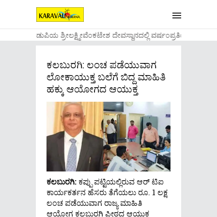
....ಉಡುಪಿಯ ಶ್ರೀಲಕ್ಷ್ಮೀವೆ೦ಕಟೇಶ ದೇವಸ್ಥಾನದಲ್ಲಿ ವರ್ಷ೦ಪ್ರತಿಯ ವಾಡಿಕ
ಕಲಬುರಗಿ: ಲಂಚ ಪಡೆಯುವಾಗ
ಲೋಕಾಯುಕ್ತ ಬಲೆಗೆ ಬಿದ್ದ ಮಾಹಿತಿ
ಹಕ್ಕು ಆಯೋಗದ ಆಯುಕ್ತ
ಕಲಬುರಗಿ:
ಕಪ್ಪು ಪಟ್ಟಿಯಲ್ಲಿರುವ ಆರ್ ಟಿಐ
ಕಾರ್ಯಕರ್ತನ ಹೆಸರು ತೆಗೆಯಲು ರೂ. 1 ಲಕ್ಷ
ಲಂಚ ಪಡೆಯುವಾಗ ರಾಜ್ಯ ಮಾಹಿತಿ
ಆಯೋಗ ಕಲಬುರಗಿ ಪೀಠದ ಆಯುಕ್ತ