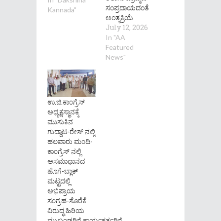
ಸಂಪ್ರದಾಯದಂತೆ
Kannada"
ಅಂತ್ಯಕ್ರಿಯೆ
July 12, 2026
In "AA
Featured
News"
ಉ.ಜಿ.ಕಾ೦ಗ್ರೆಸ್
ಅಧ್ಯಕ್ಷಸ್ಥಾನಕ್ಕೆ
ಮುಸುಕಿನ
ಗುದ್ದಾಟ-ರೇಸ್ ನಲ್ಲಿ
ಹಲವಾರು ಮ೦ದಿ-
ಕಾ೦ಗ್ರೆಸ್ ನಲ್ಲಿ
ಅಸಮಾಧಾನದ
ಹೊಗೆ-ಬ್ಲಾಕ್
ಮಟ್ಟದಲ್ಲಿ
ಅಭಿಪ್ರಾಯ
ಸ೦ಗ್ರಹ-ಸೊರೆಕೆ
ವಿರುದ್ಧ ಹಿರಿಯ
ಮುಖ೦ಡರಿಗೆ,ಕಾರ್ಯಕರ್ತರಿಗೆ