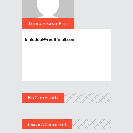
Jayaprakash Kini
kiniudupi@rediffmail.com
No Comments
Leave A Comment