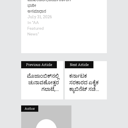
ಭಾರೀ
ಅಸಮಾಧಾನ
July 31, 2026
In "AA
Featured
News"
Previous Article
Next Article
ಮೊಜಾಂಬಿಕ್​ನಲ್ಲಿ
ಕರ್ನಾಟಕ
ಚುನಾವಣೋತ್ತರ
ಸರಕಾರದ ಏಕೈಕ
ಗಲಾಟೆ,...
ಕ್ಯಾಬಿನೆಟ್ ಸಚಿ...
Author