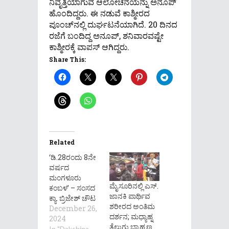
ನಿವೃತ್ತಿಯಾಗುವ ಆಲೋಚನೆಯನ್ನು ಅನೂಪ್
ಹೊಂದಿದ್ದರು. ಈ ನಡುವೆ ಕಾಶ್ಮೀರದ
ಪೂಂಚ್‌ನಲ್ಲಿ ದುರ್ಘಟನೆಯಾಗಿದೆ. 20 ದಿನದ
ರಜೆಗೆ ಬಂದಿದ್ದ ಅನೂಪ್, ಶನಿವಾರವಷ್ಟೇ
ಕಾಶ್ಮೀರಕ್ಕೆ ವಾಪಸ್ ಆಗಿದ್ದರು.
Share This:
Related
‘ಡಿ.28ರಂದು 8ನೇ
ವರ್ಷದ
ಮಂಗಳೂರು
ಮೈಸೂರಿನಲ್ಲಿ ಎಸ್.
ಕಂಬಳ’ – ಸಂಸದ
ಜಾನಕಿ ಪಾರ್ಥಿವ
ಕ್ಯಾ. ಬ್ರಿಜೇಶ್ ಚೌಟ
ಶರೀರದ ಅಂತಿಮ
December 26,
ದರ್ಶನ; ಮಧ್ಯಾಹ್ನ
2024
ತೆಲುಗು ಬ್ರಾಹ್ಮಣ
In "Dakshina