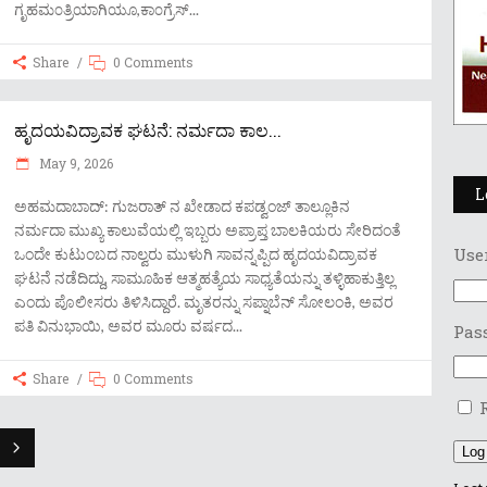
ಗೃಹಮ೦ತ್ರಿಯಾಗಿಯೂ,ಕಾ೦ಗ್ರೆಸ್
Share
0 Comments
ಹೃದಯವಿದ್ರಾವಕ ಘಟನೆ: ನರ್ಮದಾ ಕಾಲ...
May 9, 2026
L
ಅಹಮದಾಬಾದ್: ಗುಜರಾತ್ ನ ಖೇಡಾದ ಕಪಡ್ವಂಜ್ ತಾಲ್ಲೂಕಿನ
ನರ್ಮದಾ ಮುಖ್ಯ ಕಾಲುವೆಯಲ್ಲಿ ಇಬ್ಬರು ಅಪ್ರಾಪ್ತ ಬಾಲಕಿಯರು ಸೇರಿದಂತೆ
Use
ಒಂದೇ ಕುಟುಂಬದ ನಾಲ್ವರು ಮುಳುಗಿ ಸಾವನ್ನಪ್ಪಿದ ಹೃದಯವಿದ್ರಾವಕ
ಘಟನೆ ನಡೆದಿದ್ದು, ಸಾಮೂಹಿಕ ಆತ್ಮಹತ್ಯೆಯ ಸಾಧ್ಯತೆಯನ್ನು ತಳ್ಳಿಹಾಕುತ್ತಿಲ್ಲ
ಎಂದು ಪೊಲೀಸರು ತಿಳಿಸಿದ್ದಾರೆ. ಮೃತರನ್ನು ಸಪ್ನಾಬೆನ್ ಸೋಲಂಕಿ, ಅವರ
ಪತಿ ವಿನುಭಾಯಿ, ಅವರ ಮೂರು ವರ್ಷದ
Pas
Share
0 Comments
Log