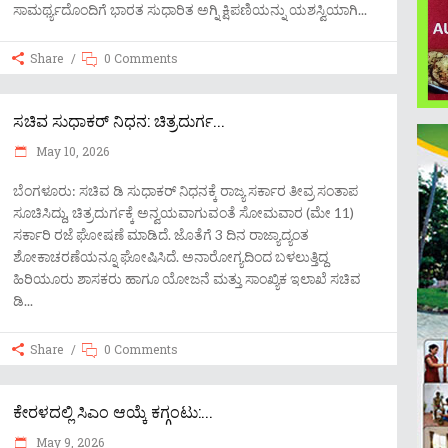
ಸಾಮರ್ಥ್ಯದೊಂದಿಗೆ ಭಾರತ ಸುಧಾರಿತ ಅಗ್ನಿ ಕ್ಷಿಪಣಿಯನ್ನು ಯಶಸ್ವಿಯಾಗಿ
Share
0 Comments
ಸಚಿವ ಸುಧಾಕರ್ ನಿಧನ: ಚಿತ್ರದುರ್ಗ...
May 10, 2026
ಬೆಂಗಳೂರು: ಸಚಿವ ಡಿ ಸುಧಾಕರ್ ನಿಧನಕ್ಕೆ ರಾಜ್ಯ ಸರ್ಕಾರ ತೀವ್ರ ಸಂತಾಪ
ಸೂಚಿಸಿದ್ದು, ಚಿತ್ರದುರ್ಗಕ್ಕೆ ಅನ್ವಯವಾಗುವಂತೆ ಸೋಮವಾರ (ಮೇ 11)
ಸರ್ಕಾರಿ ರಜೆ ಘೋಷಣೆ ಮಾಡಿದೆ. ಜೊತೆಗೆ 3 ದಿನ ರಾಜ್ಯಾದ್ಯಂತ
ಶೋಕಾಚರಣೆಯನ್ನೂ ಘೋಷಿಸಿದೆ. ಅನಾರೋಗ್ಯದಿಂದ ಬಳಲುತ್ತಿದ್ದ
ಹಿರಿಯೂರು ಶಾಸಕರು ಹಾಗೂ ಯೋಜನೆ ಮತ್ತು ಸಾಂಖ್ಯಿಕ ಇಲಾಖೆ ಸಚಿವ
ಡಿ
Share
0 Comments
ಕೇರಳದಲ್ಲಿ ಸಿಎಂ ಆಯ್ಕೆ ಕಗ್ಗಂಟು:...
May 9, 2026