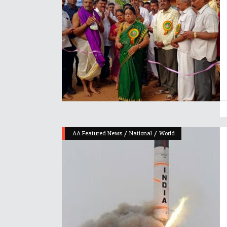
/
/
AA Featured News
National
World