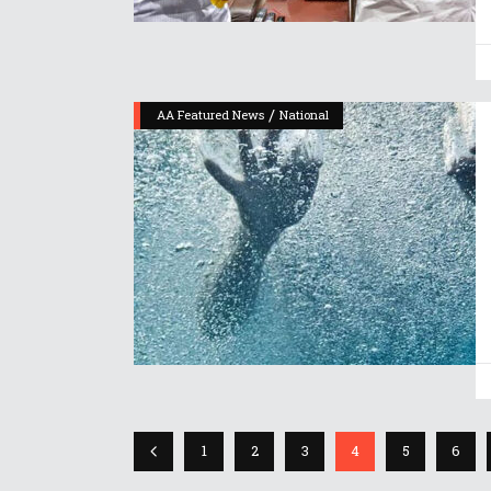
/
AA Featured News
National
1
2
3
4
5
6