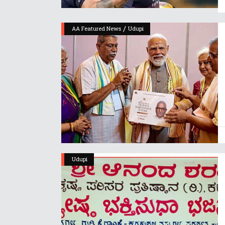
/
AA Featured News
Udupi
Udupi