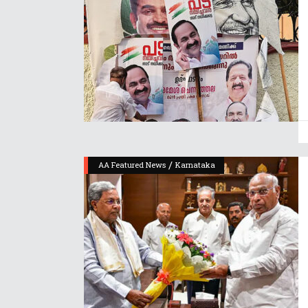
/
AA Featured News
Karnataka