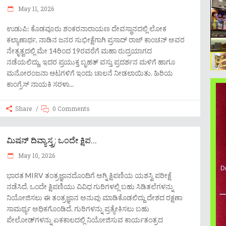
May 11, 2026
ಉಡುಪಿ: ಕೊಡವೂರು ಶಂಕರನಾರಾಯಣ ದೇವಸ್ಥಾನದಲ್ಲಿ ಲೋಕ
ಕಲ್ಯಾಣಾರ್ಥ, ನಾಡಿನ ಜನರ ಸುಭೀಕ್ಷೆಗಾಗಿ ಪ್ರಸಾದ್ ರಾಜ್ ಕಾಂಚನ್ ಅವರ
ನೇತೃತ್ವದಲ್ಲಿ ಮೇ 14ರಿಂದ 19ರವರೆಗೆ ಮಹಾ ರುದ್ರಯಾಗದ
ನಡೆಯಲಿದ್ದು, ಇದರ ಪ್ರಯುಕ್ತ ಬೃಹತ್ ವಸ್ತು ಪ್ರದರ್ಶನ ಮಳಿಗೆ ಹಾಗೂ
ಮನೋರಂಜನಾ ಆಟಗಳಿಗೆ ಇಂದು‌ ಚಾಲನೆ ನೀಡಲಾಯಿತು. ಹಿರಿಯ
ಕಾಂಗ್ರೆಸ್ ನಾಯಕಿ ಸರಳಾ
Share
0 Comments
ಮಿಷನ್ ದಿವ್ಯಾಸ್ತ್ರ: ಒಂದೇ ಕ್ಷಿಪ...
May 10, 2026
ಭಾರತ MIRV ತಂತ್ರಜ್ಞಾನದೊಂದಿಗೆ ಅಗ್ನಿ ಕ್ಷಿಪಣಿಯ ಯಶಸ್ವಿ ಪರೀಕ್ಷೆ
ನಡೆಸಿದೆ. ಒಂದೇ ಕ್ಷಿಪಣಿಯು ವಿವಿಧ ಗುರಿಗಳಲ್ಲಿ ಬಹು ಸಿಡಿತಲೆಗಳನ್ನು
ನಿಯೋಜಿಸಲು ಈ ತಂತ್ರಜ್ಞಾನ ಅನುವು ಮಾಡಿಕೊಡಲಿದ್ದು ದೇಶದ ರಕ್ಷಣಾ
ಸಾಮರ್ಥ್ಯ ಅಧಿಕಗೊಂಡಿದೆ. ಗುರಿಗಳನ್ನು ಪ್ರತ್ಯೇಕಿಸಲು ಬಹು
ಪೇಲೋಡ್‌ಗಳನ್ನು ಏಕಕಾಲದಲ್ಲಿ ನಿಯೋಜಿಸುವ ಕಾರ್ಯತಂತ್ರದ