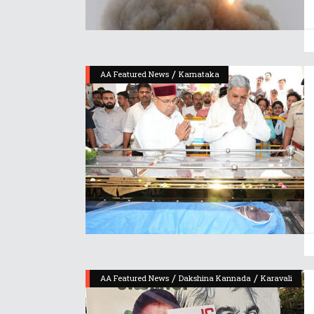
/
AA Featured News
Karnataka
/
/
AA Featured News
Dakshina Kannada
Karavali