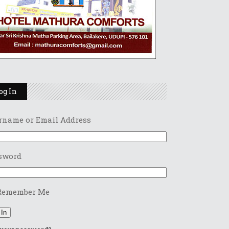
og In
rname or Email Address
sword
Remember Me
 In