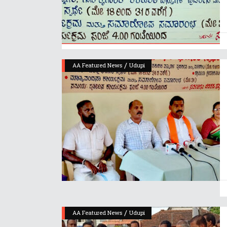
/
AA Featured News
Udupi
/
AA Featured News
Udupi