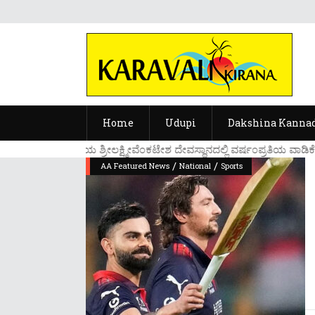
Home
Udupi
Dakshina Kanna
....ಉಡುಪಿಯ ಶ್ರೀಲಕ್ಷ್ಮೀವೆ೦ಕಟೇಶ ದೇವಸ್ಥಾನದಲ್ಲಿ ವರ್ಷ೦ಪ್ರತಿಯ ವಾಡಿಕೆ
/
/
AA Featured News
National
Sports