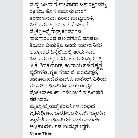
ಮತ್ತು ನಿಜವಾದ ಸಾಲಗಾರರ ಹಿತಾಸಕ್ತಿಗಳನ್ನು
ರಕ್ಷಿಸಲು ಹೊಸ ಕಾನೂನು ಜಾರಿಗೆ
ತರಲಾಗುವುದು ಎಂದು ಮುಖ್ಯಮಂತ್ರಿ
ಸಿದ್ದರಾಮಯ್ಯ ಶನಿವಾರ ಹೇಳಿದ್ದಾರೆ.
ಮೈಕ್ರೋ-ಫೈನಾನ್ಸ್ ಕಂಪನಿಗಳು
ಸಾಲಗಾರರಿಂದ ಹಣ ವಸೂಲಿ ಮಾಡಲು
ಕಿರುಕುಳ ನೀಡುತ್ತಿವೆ ಎಂದು ಸಾರ್ವಜನಿಕರ
ಆಕ್ರೋಶದ ಹಿನ್ನೆಲೆಯಲ್ಲಿ ಇಂದು ಸಿಎಂ
ಸಿದ್ದರಾಮಯ್ಯ ಅವರು, ಉಪ ಮುಖ್ಯಮಂತ್ರಿ
ಡಿ.ಕೆ. ಶಿವಕುಮಾರ್, ಕಂದಾಯ ಸಚಿವ ಕೃಷ್ಣ
ಬೈರೇಗೌಡ, ಗೃಹ ಸಚಿವ ಜಿ. ಪರಮೇಶ್ವರ,
ಕಾನೂನು ಸಚಿವ ಎಚ್.ಕೆ. ಪಾಟೀಲ್, ಹಿರಿಯ
ಸರ್ಕಾರಿ ಅಧಿಕಾರಿಗಳು ಮತ್ತು ಉನ್ನತ
ಪೊಲೀಸ್ ಅಧಿಕಾರಿಗಳೊಂದಿಗೆ ತುರ್ತು ಸಭೆ
ನಡೆಸಿದರು.
ಮೈಕ್ರೋಫೈನಾನ್ಸ್ ಕಂಪನಿಗಳ ಸಂಘದ
ಪ್ರತಿನಿಧಿಗಳು, ಭಾರತೀಯ ರಿಸರ್ವ್ ಬ್ಯಾಂಕಿನ
ಪ್ರಾದೇಶಿಕ ಅಧಿಕಾರಿಗಳು ಮತ್ತು ನಬಾರ್ಡ್
ಅಧಿಕಾರಿಗಳು ಸಹ ಉಪಸ್ಥಿತರಿದ್ದರು.
Share This: