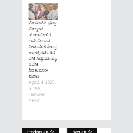
ಮೇಕೆದಾಟು-ಭದ್ರಾ
ಮೇಲ್ದಂಡೆ
ಯೋಜನೆಗಳಿಗೆ
ಅನುಮೋದನೆ
ನೀಡುವಂತೆ ಕೇಂದ್ರ
ಜಲಶಕ್ತಿ ಸಚಿವರಿಗೆ
CM ಸಿದ್ದರಾಮಯ್ಯ,
DCM
ಶಿವಕುಮಾರ್
ಮನವಿ
April 4, 2025
In "AA
Featured
News"
Previous Article
Next Article