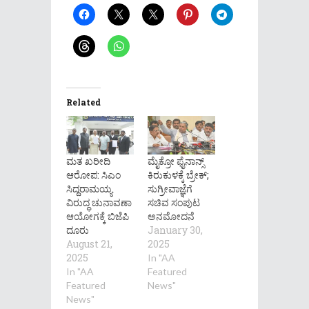
Related
ಮತ ಖರೀದಿ
ಮೈಕ್ರೋ ಫೈನಾನ್ಸ್
ಆರೋಪ: ಸಿಎಂ
ಕಿರುಕುಳಕ್ಕೆ ಬ್ರೇಕ್;
ಸಿದ್ದರಾಮಯ್ಯ
ಸುಗ್ರೀವಾಜ್ಞೆಗೆ
ವಿರುದ್ಧ ಚುನಾವಣಾ
ಸಚಿವ ಸಂಪುಟ
ಆಯೋಗಕ್ಕೆ ಬಿಜೆಪಿ
ಅನಮೋದನೆ
ದೂರು
January 30,
August 21,
2025
2025
In "AA
In "AA
Featured
Featured
News"
News"