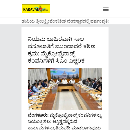
....ಉಡುಪಿಯ ಶ್ರೀಲಕ್ಷ್ಮೀವೆ೦ಕಟೇಶ ದೇವಸ್ಥಾನದಲ್ಲಿ ವರ್ಷ೦ಪ್ರತಿಯ ವಾಡಿಕ
ನಿಯಮ ಬಾಹಿರವಾಗಿ ಸಾಲ
ವಸೂಲಾತಿಗೆ ಮುಂದಾದರೆ ಕಠಿಣ
ಕ್ರಮ: ಮೈಕ್ರೋಫೈನಾನ್ಸ್
ಕಂಪನಿಗಳಿಗೆ ಸಿಎಂ ಎಚ್ಚರಿಕೆ
ಬೆಂಗಳೂರು:
ಮೈಕ್ರೋಫೈನಾನ್ಸ್ ಕಂಪನಿಗಳನ್ನು
ನಿಯಂತ್ರಿಸಲು ಅಸ್ತಿತ್ವದಲ್ಲಿರುವ
ಕಾನೂನುಗಳನ್ನು ತಿದ್ದುಪಡಿ ಮಾಡಲಾಗುವುದು