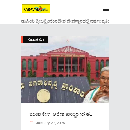
....ಉಡುಪಿಯ ಶ್ರೀಲಕ್ಷ್ಮೀವೆ೦ಕಟೇಶ ದೇವಸ್ಥಾನದಲ್ಲಿ ವರ್ಷ೦ಪ್ರತಿಯ ವಾಡಿಕೆ
Karnataka
ಮುಡಾ ಕೇಸ್: ಆದೇಶ ಕಾಯ್ದಿರಿಸಿದ ಹ...
January 27, 2025