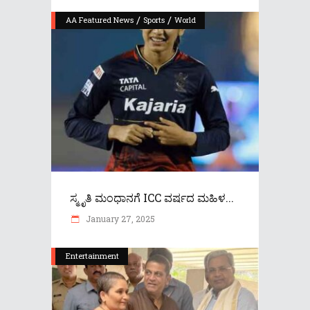
/
/
AA Featured News
Sports
World
ಸ್ಮೃತಿ ಮಂಧಾನಗೆ ICC ವರ್ಷದ ಮಹಿಳ...
January 27, 2025
Entertainment