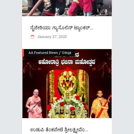
ನೈಜೀರಿಯಾ: ಗ್ಯಾಸೊಲಿನ್ ಟ್ಯಾಂಕರ್...
January 27, 2025
/
AA Featured News
Udupi
ಉಡುಪಿ ತೆ೦ಕಪೇಟೆ ಶ್ರೀಲಕ್ಷ್ಮೀವೆ೦...