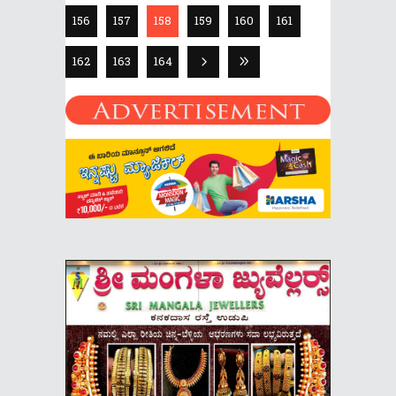
156
157
158
159
160
161
162
163
164