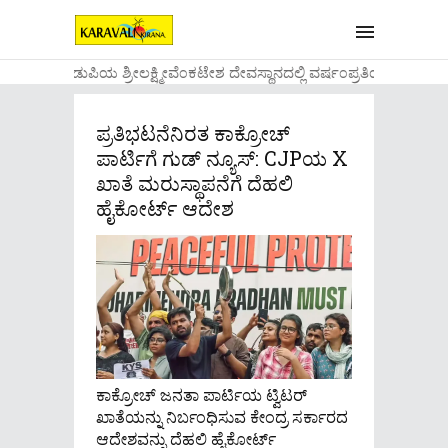
....ಉಡುಪಿಯ ಶ್ರೀಲಕ್ಷ್ಮೀವೆ೦ಕಟೇಶ ದೇವಸ್ಥಾನದಲ್ಲಿ ವರ್ಷ೦ಪ್ರತಿಯ ವಾಡಿಕ
ಪ್ರತಿಭಟನೆನಿರತ ಕಾಕ್ರೋಚ್
ಪಾರ್ಟಿಗೆ ಗುಡ್ ನ್ಯೂಸ್: CJPಯ X
ಖಾತೆ ಮರುಸ್ಥಾಪನೆಗೆ ದೆಹಲಿ
ಹೈಕೋರ್ಟ್ ಆದೇಶ
ಕಾಕ್ರೋಚ್ ಜನತಾ ಪಾರ್ಟಿಯ ಟ್ವಿಟರ್
ಖಾತೆಯನ್ನು ನಿರ್ಬಂಧಿಸುವ ಕೇಂದ್ರ ಸರ್ಕಾರದ
ಆದೇಶವನ್ನು ದೆಹಲಿ ಹೈಕೋರ್ಟ್