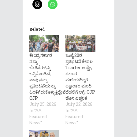
Related
ಕೇಂದ್ರ ಸರ್ಕಾರ
ಜುಲೈ 20ರ
ನಮ್ಮ
ಪ್ರತಿಭಟನೆ ಕೇವಲ
ಬೇಡಿಕೆಗಳನ್ನು
Trailer ಅಷ್ಟೇ,
ಒಪ್ಪಿಕೊಂಡಿದೆ;
ಸರ್ಕಾರ
ನಾವು ನಮ್ಮ
ಮಣಿಯದಿದ್ದರೆ
ಪ್ರತಿಭಟನೆಯನ್ನು
ಲಕ್ಷಾಂತರ ಮಂದಿ
ಹಿಂತೆಗೆದುಕೊಳ್ಳುತ್ತಿದ್ದೇವೆ:
ದೆಹಲಿಗೆ ಲಗ್ಗೆ: CJP
CJP
ಹೊಸ ಎಚ್ಚರಿಕೆ
July 25, 2026
July 22, 2026
In "AA
In "AA
Featured
Featured
News"
News"