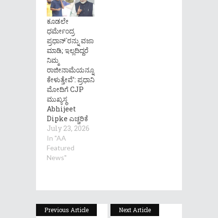
ಕೂಡಲೇ
ಧರ್ಮೇಂದ್ರ
ಪ್ರಧಾನ್`ರನ್ನು ವಜಾ
ಮಾಡಿ; ಇಲ್ಲದಿದ್ದರೆ
ನಿಮ್ಮ
ರಾಜೀನಾಮೆಯನ್ನೂ
ಕೇಳುತ್ತೇವೆ’: ಪ್ರಧಾನಿ
ಮೋದಿಗೆ CJP
ಮುಖ್ಯಸ್ಥ
Abhijeet
Dipke ಎಚ್ಚರಿಕೆ
July 23, 2026
In "AA
Featured
News"
Previous Article
Next Article