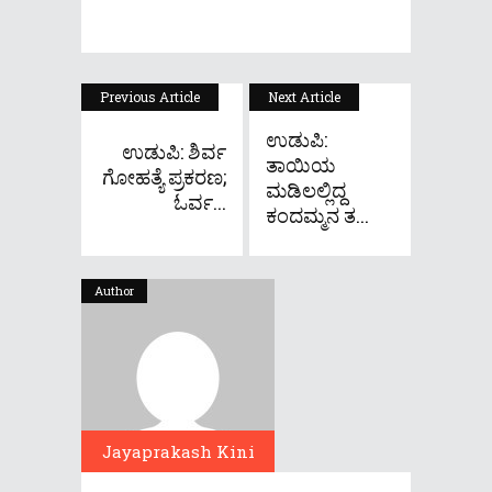
Previous Article
Next Article
ಉಡುಪಿ:
ಉಡುಪಿ: ಶಿರ್ವ
ತಾಯಿಯ
ಗೋಹತ್ಯೆ ಪ್ರಕರಣ;
ಮಡಿಲಲ್ಲಿದ್ದ
ಓರ್ವ...
ಕಂದಮ್ಮನ ತ...
Author
Jayaprakash Kini