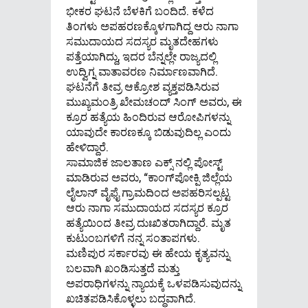
ಭೀಕರ ಘಟನೆ ಬೆಳಕಿಗೆ ಬಂದಿದೆ. ಕಳೆದ
ತಿಂಗಳು ಅಪಹರಣಕ್ಕೊಳಗಾಗಿದ್ದ ಆರು ನಾಗಾ
ಸಮುದಾಯದ ಸದಸ್ಯರ ಮೃತದೇಹಗಳು
ಪತ್ತೆಯಾಗಿದ್ದು, ಇದರ ಬೆನ್ನಲ್ಲೇ ರಾಜ್ಯದಲ್ಲಿ
ಉದ್ವಿಗ್ನ ವಾತಾವರಣ ನಿರ್ಮಾಣವಾಗಿದೆ.
ಘಟನೆಗೆ ತೀವ್ರ ಆಕ್ರೋಶ ವ್ಯಕ್ತಪಡಿಸಿರುವ
ಮುಖ್ಯಮಂತ್ರಿ ಖೇಮಚಂದ್ ಸಿಂಗ್ ಅವರು, ಈ
ಕ್ರೂರ ಹತ್ಯೆಯ ಹಿಂದಿರುವ ಆರೋಪಿಗಳನ್ನು
ಯಾವುದೇ ಕಾರಣಕ್ಕೂ ಬಿಡುವುದಿಲ್ಲ ಎಂದು
ಹೇಳಿದ್ದಾರೆ.
ಸಾಮಾಜಿಕ ಜಾಲತಾಣ ಎಕ್ಸ್ ನಲ್ಲಿ ಪೋಸ್ಟ್
ಮಾಡಿರುವ ಅವರು, “ಕಾಂಗ್‌ಪೋಕ್ಪಿ ಜಿಲ್ಲೆಯ
ಲೈಲಾನ್ ವೈಫೈ ಗ್ರಾಮದಿಂದ ಅಪಹರಿಸಲ್ಪಟ್ಟ
ಆರು ನಾಗಾ ಸಮುದಾಯದ ಸದಸ್ಯರ ಕ್ರೂರ
ಹತ್ಯೆಯಿಂದ ತೀವ್ರ ದುಃಖಿತರಾಗಿದ್ದಾರೆ. ಮೃತ
ಕುಟುಂಬಗಳಿಗೆ ನನ್ನ ಸಂತಾಪಗಳು.
ಮಣಿಪುರ ಸರ್ಕಾರವು ಈ ಹೇಯ ಕೃತ್ಯವನ್ನು
ಬಲವಾಗಿ ಖಂಡಿಸುತ್ತದೆ ಮತ್ತು
ಅಪರಾಧಿಗಳನ್ನು ನ್ಯಾಯಕ್ಕೆ ಒಳಪಡಿಸುವುದನ್ನು
ಖಚಿತಪಡಿಸಿಕೊಳ್ಳಲು ಬದ್ಧವಾಗಿದೆ.