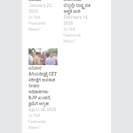
January 22,
ಬೆನ್ನಲ್ಲೇ ರಾಷ್ಟ್ರಪತಿ
2025
ಆಳ್ವಿಕೆ ಜಾರಿ
February 14,
In "AA
2025
Featured
News"
In "AA
Featured
News"
ಜನಿವಾರ
ತೆಗೆಯದಿದ್ದಕ್ಕೆ CET
ಪರೀಕ್ಷೆಗೆ ಅವಕಾಶ
ನೀಡದ
ಅಧಿಕಾರಿಗಳು:
BJP ಖಂಡನೆ,
ಕ್ಷಮೆಗೆ ಆಗ್ರಹ
April 18, 2025
In "AA
Featured
News"