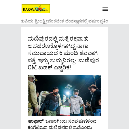
....ಉಡುಪಿಯ ಶ್ರೀಲಕ್ಷ್ಮೀವೆ೦ಕಟೇಶ ದೇವಸ್ಥಾನದಲ್ಲಿ ವರ್ಷ೦ಪ್ರತಿಯ ವಾಡಿಕೆ
ಮಣಿಪುರದಲ್ಲಿ ಮತ್ತೆ ರಕ್ತಪಾತ:
ಅಪಹರಣಕ್ಕೊಳಗಾಗಿದ್ದ ನಾಗಾ
ಸಮುದಾಯದ 6 ಮಂದಿ ಶವವಾಗಿ
ಪತ್ತೆ, ಇನ್ನು ಸುಮ್ಮನಿರಲ್ಲ- ಮಣಿಪುರ
CM ಖಡಕ್ ಎಚ್ಚರಿಕೆ!
ಇಂಫಾಲ್
: ಜನಾಂಗೀಯ ಸಂಘರ್ಷಗಳಿಂದ
ಕಂಗೆಟ್ಟಿರುವ ಮಣಿಪುರದಲ್ಲಿ ಮತ್ತೊಂದು