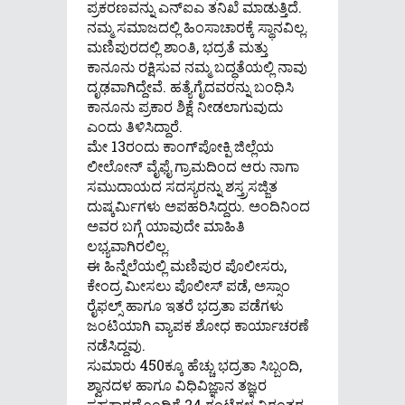
ಪ್ರಕರಣವನ್ನು ಎನ್ಐಎ ತನಿಖೆ ಮಾಡುತ್ತಿದೆ.
ನಮ್ಮ ಸಮಾಜದಲ್ಲಿ ಹಿಂಸಾಚಾರಕ್ಕೆ ಸ್ಥಾನವಿಲ್ಲ.
ಮಣಿಪುರದಲ್ಲಿ ಶಾಂತಿ, ಭದ್ರತೆ ಮತ್ತು
ಕಾನೂನು ರಕ್ಷಿಸುವ ನಮ್ಮ ಬದ್ಧತೆಯಲ್ಲಿ ನಾವು
ದೃಢವಾಗಿದ್ದೇವೆ. ಹತ್ಯೆಗೈದವರನ್ನು ಬಂಧಿಸಿ
ಕಾನೂನು ಪ್ರಕಾರ ಶಿಕ್ಷೆ ನೀಡಲಾಗುವುದು
ಎಂದು ತಿಳಿಸಿದ್ದಾರೆ.
ಮೇ 13ರಂದು ಕಾಂಗ್‌ಪೋಕ್ಪಿ ಜಿಲ್ಲೆಯ
ಲೀಲೋನ್ ವೈಫೈ ಗ್ರಾಮದಿಂದ ಆರು ನಾಗಾ
ಸಮುದಾಯದ ಸದಸ್ಯರನ್ನು ಶಸ್ತ್ರಸಜ್ಜಿತ
ದುಷ್ಕರ್ಮಿಗಳು ಅಪಹರಿಸಿದ್ದರು. ಅಂದಿನಿಂದ
ಅವರ ಬಗ್ಗೆ ಯಾವುದೇ ಮಾಹಿತಿ
ಲಭ್ಯವಾಗಿರಲಿಲ್ಲ.
ಈ ಹಿನ್ನೆಲೆಯಲ್ಲಿ ಮಣಿಪುರ ಪೊಲೀಸರು,
ಕೇಂದ್ರ ಮೀಸಲು ಪೊಲೀಸ್ ಪಡೆ, ಅಸ್ಸಾಂ
ರೈಫಲ್ಸ್ ಹಾಗೂ ಇತರೆ ಭದ್ರತಾ ಪಡೆಗಳು
ಜಂಟಿಯಾಗಿ ವ್ಯಾಪಕ ಶೋಧ ಕಾರ್ಯಾಚರಣೆ
ನಡೆಸಿದ್ದವು.
ಸುಮಾರು 450ಕ್ಕೂ ಹೆಚ್ಚು ಭದ್ರತಾ ಸಿಬ್ಬಂದಿ,
ಶ್ವಾನದಳ ಹಾಗೂ ವಿಧಿವಿಜ್ಞಾನ ತಜ್ಞರ
ಸಹಕಾರದೊಂದಿಗೆ 24 ಗಂಟೆಗಳ ನಿರಂತರ