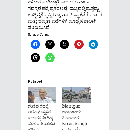
ಕಳೆದುಕೊಂಡಿದ್ದಾರೆ. ಈಗ ಆರು ನಾಗಾ
ಸದಸ್ಯರ ಹತ್ಯೆ ಪ್ರಕರಣವು ರಾಜ್ಯದಲ್ಲಿ ಮತ್ತಷ್ಟು
ಉದ್ವಿಗ್ನತೆ ಸೃಷ್ಟಿಸಿದ್ದು, ಶಾಂತಿ ಸ್ಥಾಪನೆಗೆ ಸರ್ಕಾರ
ಮತ್ತು ಭದ್ರತಾ ಪಡೆಗಳಿಗೆ ದೊಡ್ಡ ಸವಾಲಾಗಿ
ಪರಿಣಮಿಸಿದೆ.
Share This:
Related
ಮಣಿಪುರದಲ್ಲಿ
Manipur
ಬಿಜೆಪಿ ನೇತೃತ್ವದ
ಜನಾಂಗೀಯ
ಸರ್ಕಾರಕ್ಕೆ ನೀಡಿದ್ದ
ಹಿಂಸಾಚಾರ:
ಬೆಂಬಲ ಹಿಂಪಡೆದ
Biren Singh
ಜೆಡಿಯು
ರಾಜೀನಾಮೆ