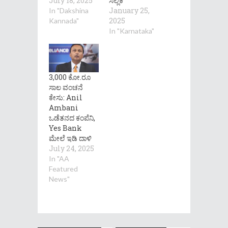
July 18, 2025
ಸಲ್ಲಿಕೆ
January 25,
In "Dakshina
2025
Kannada"
In "Karnataka"
3,000 ಕೋ.ರೂ
ಸಾಲ ವಂಚನೆ
ಕೇಸು: Anil
Ambani
ಒಡೆತನದ ಕಂಪೆನಿ,
Yes Bank
ಮೇಲೆ ಇಡಿ ದಾಳಿ
July 24, 2025
In "AA
Featured
News"