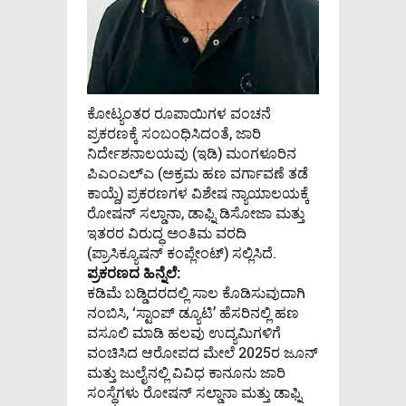
ಕೋಟ್ಯಂತರ ರೂಪಾಯಿಗಳ ವಂಚನೆ
ಪ್ರಕರಣಕ್ಕೆ ಸಂಬಂಧಿಸಿದಂತೆ, ಜಾರಿ
ನಿರ್ದೇಶನಾಲಯವು (ಇಡಿ) ಮಂಗಳೂರಿನ
ಪಿಎಂಎಲ್‌ಎ (ಅಕ್ರಮ ಹಣ ವರ್ಗಾವಣೆ ತಡೆ
ಕಾಯ್ದೆ) ಪ್ರಕರಣಗಳ ವಿಶೇಷ ನ್ಯಾಯಾಲಯಕ್ಕೆ
ರೋಷನ್ ಸಲ್ಡಾನಾ, ಡಾಫ್ನಿ ಡಿಸೋಜಾ ಮತ್ತು
ಇತರರ ವಿರುದ್ಧ ಅಂತಿಮ ವರದಿ
(ಪ್ರಾಸಿಕ್ಯೂಷನ್ ಕಂಪ್ಲೇಂಟ್) ಸಲ್ಲಿಸಿದೆ.
ಪ್ರಕರಣದ ಹಿನ್ನೆಲೆ:
ಕಡಿಮೆ ಬಡ್ಡಿದರದಲ್ಲಿ ಸಾಲ ಕೊಡಿಸುವುದಾಗಿ
ನಂಬಿಸಿ, ‘ಸ್ಟಾಂಪ್ ಡ್ಯೂಟಿ’ ಹೆಸರಿನಲ್ಲಿ ಹಣ
ವಸೂಲಿ ಮಾಡಿ ಹಲವು ಉದ್ಯಮಿಗಳಿಗೆ
ವಂಚಿಸಿದ ಆರೋಪದ ಮೇಲೆ 2025ರ ಜೂನ್
ಮತ್ತು ಜುಲೈನಲ್ಲಿ ವಿವಿಧ ಕಾನೂನು ಜಾರಿ
ಸಂಸ್ಥೆಗಳು ರೋಷನ್ ಸಲ್ಡಾನಾ ಮತ್ತು ಡಾಫ್ನಿ