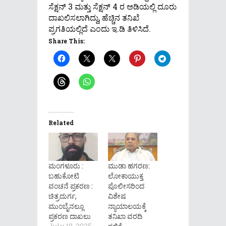
ಸೆಕ್ಷನ್ 3 ಮತ್ತು ಸೆಕ್ಷನ್ 4 ರ ಅಡಿಯಲ್ಲಿ ದೂರು
ದಾಖಲಿಸಲಾಗಿದ್ದು, ಹೆಚ್ಚಿನ ತನಿಖೆ
ಪ್ರಗತಿಯಲ್ಲಿದೆ ಎಂದು ಇ.ಡಿ ತಿಳಿಸಿದೆ.
Share This:
Related
ಮಂಗಳೂರು :
ಮುಡಾ ಹಗರಣ:
ಬಹುಕೋಟಿ
ಲೋಕಾಯುಕ್ತ
ವಂಚನೆ ಪ್ರಕರಣ :
ಪೊಲೀಸರಿಂದ
ಚಿತ್ರದುರ್ಗ,
ವಿಶೇಷ
ಮುಂಬೈನಲ್ಲೂ
ನ್ಯಾಯಾಲಯಕ್ಕೆ
ಪ್ರಕರಣ ದಾಖಲು
ತನಿಖಾ ವರದಿ