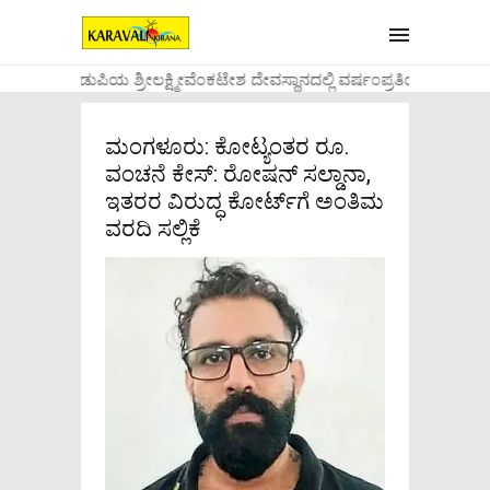
....ಉಡುಪಿಯ ಶ್ರೀಲಕ್ಷ್ಮೀವೆ೦ಕಟೇಶ ದೇವಸ್ಥಾನದಲ್ಲಿ ವರ್ಷ೦ಪ್ರತಿಯ ವಾಡಿಕ
ಮಂಗಳೂರು: ಕೋಟ್ಯಂತರ ರೂ.
ವಂಚನೆ ಕೇಸ್: ರೋಷನ್ ಸಲ್ಡಾನಾ,
ಇತರರ ವಿರುದ್ಧ ಕೋರ್ಟ್‌ಗೆ ಅಂತಿಮ
ವರದಿ ಸಲ್ಲಿಕೆ