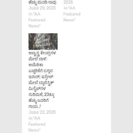
ಹೆಚ್ಚು ಮಂದಿ ಸಾವು
2026
June 29, 2025
In "AA
In "AA
Featured
Featured
News"
News"
ಅಣ್ವಸ್ತ್ರ ಕೇಂದ್ರಗಳ
ಮೇಲೆ ದಾಳಿ:
ಅಮೆರಿಕಾ
ಎಚ್ಚರಿಕೆಗೆ ಬಗ್ಗದ
ಇರಾನ್; ಇಸ್ರೇಲ್‌
ಮೇಲೆ ಬ್ಯಾಲಿಸ್ಟಿಕ್
ಮಿಸೈಲ್‌ಗಳ
ಸುರಿಮಳೆ, 23ಕ್ಕೂ
ಹೆಚ್ಚು ಜನರಿಗೆ
ಗಾಯ..!
June 22, 2025
In "AA
Featured
News"