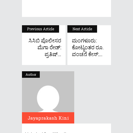
Previous Article
Next Article
ಸಿಸಿಬಿ ಪೊಲೀಸರ
ಮಂಗಳೂರು:
ಮೆಗಾ ರೇಡ್​​:
ಕೋಟ್ಯಂತರ ರೂ.
ಪ್ರತಿಷ್...
ವಂಚನೆ ಕೇಸ್:...
Author
Jayaprakash Kini