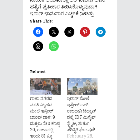
ಹತ್ಯೆಗೆ ಪ್ರತೀಕಾರ ತೀರಿಸಿಕೊಳ್ಳುವುದಾಗಿ
ಇರಾನ್ ಭಾನುವಾರ ಎಚ್ಚರಿಕೆ ನೀಡಿತ್ತು.
Share This:
Related
ಗಾಜಾ ನಗರದ
ಇರಾನ್ ಮೇಲೆ
ವಸತಿ ಕಟ್ಟಡದ
ಇಸ್ರೇಲ್ ದಾಳಿ:
ಮೇಲೆ ಇಸ್ರೇಲ್
ರಾಜಧಾನಿ ಟೆಹ್ರಾನ್
ಬಾಂಬ್ ದಾಳಿ: 9
ನಲ್ಲಿ IDF ಮಿಸೈಲ್
ಮಕ್ಕಳು ಸೇರಿ ಕನಿಷ್ಠ
ಸ್ಟ್ರೈಕ್, ತುರ್ತು
20; ಗಾಜಾದಲ್ಲಿ
ಪರಿಸ್ಥಿತಿ ಘೋಷಣೆ!
ಇಂದು 81 ಕ್ಕೂ
February 28,