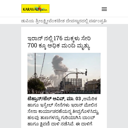
....ಉಡುಪಿಯ ಶ್ರೀಲಕ್ಷ್ಮೀವೆ೦ಕಟೇಶ ದೇವಸ್ಥಾನದಲ್ಲಿ ವರ್ಷ೦ಪ್ರತಿಯ ವಾಡಿಕ
ಇರಾನ್ ನಲ್ಲಿ 176 ಮಕ್ಕಳು ಸೇರಿ
700 ಕ್ಕೂ ಅಧಿಕ ಮಂದಿ ಮೃತ್ಯು
ಟೆಹ್ರಾನ್/ಟೆಲ್ ಅವಿವ್, ಮಾ. 03 ,
ಅಮೆರಿಕ
ಹಾಗೂ ಇಸ್ರೇಲ್ ಸೇನೆಗಳು ಇರಾನ್ ಮೇಲಿನ
ಸೇನಾ ಕಾರ್ಯಾಚರಣೆಯನ್ನ ತೀವ್ರಗೊಳಿಸಿದ್ದು,
ಹಲವು ತಾಣಗಳನ್ನು ಗುರಿಯಾಗಿಸಿ ಬಾಂಬ್
ಹಾಗೂ ಕ್ಷಿಪಣಿ ದಾಳಿ ನಡೆಸಿವೆ. ಈ ದಾಳಿಗೆ