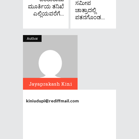
ಸಮೀಪ
ಮೂರ್ತಿಯ ತನಿಖೆ
ಚಾತ್ರಾದಲ್ಲಿ
ಎಲ್ಲಿಯವರೆಗೆ...
ಪತನಗೊಂಡ...
Author
Jayaprakash Kini
kiniudupi@rediffmail.com