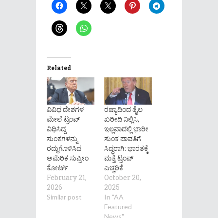
Related
ವಿವಿಧ ದೇಶಗಳ
ರಷ್ಯಾದಿಂದ ತೈಲ
ಮೇಲೆ ಟ್ರಂಪ್
ಖರೀದಿ ನಿಲ್ಲಿಸಿ,
ವಿಧಿಸಿದ್ದ
ಇಲ್ಲವಾದಲ್ಲಿ ಭಾರೀ
ಸುಂಕಗಳನ್ನು
ಸುಂಕ ಪಾವತಿಗೆ
ರದ್ದುಗೊಳಿಸಿದ
ಸಿದ್ಧರಾಗಿ: ಭಾರತಕ್ಕೆ
ಅಮೆರಿಕ ಸುಪ್ರೀಂ
ಮತ್ತೆ ಟ್ರಂಪ್
ಕೋರ್ಟ್
ಎಚ್ಚರಿಕೆ
February 21,
October 20,
2026
2025
Similar post
In "AA
Featured
News"