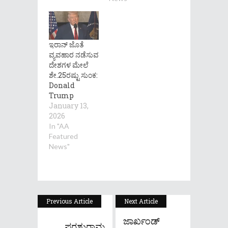
ಇರಾನ್ ಜೊತೆ
ವ್ಯವಹಾರ ನಡೆಸುವ
ದೇಶಗಳ ಮೇಲೆ
ಶೇ.25ರಷ್ಟು ಸುಂಕ:
Donald
Trump
January 13,
2026
In "AA
Featured
News"
Previous Article
Next Article
ಜಾರ್ಖಂಡ್‌
ಪರಶುರಾಮ