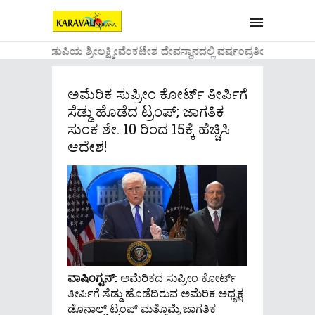
....ಉಡುಪಿಯ ಶ್ರೀಲಕ್ಷ್ಮೀವೆ೦ಕಟೇಶ ದೇವಸ್ಥಾನದಲ್ಲಿ ವರ್ಷ೦ಪ್ರತಿಯ ವಾಡಿಕ
ಅಮೆರಿಕ ಸುಪ್ರೀಂ ಕೋರ್ಟ್ ತೀರ್ಪಿಗೆ
ಸೆಡ್ಡು ಹೊಡೆದ ಟ್ರಂಪ್; ಜಾಗತಿಕ
ಸುಂಕ ಶೇ. 10 ರಿಂದ 15ಕ್ಕೆ ಹೆಚ್ಚಿಸಿ
ಆದೇಶ!
ವಾಷಿಂಗ್ಟನ್​:
ಅಮೆರಿಕದ ಸುಪ್ರೀಂ ಕೋರ್ಟ್
ತೀರ್ಪಿಗೆ ಸೆಡ್ಡು ಹೊಡೆದಿರುವ ಅಮೆರಿಕ ಅಧ್ಯಕ್ಷ
ಡೊನಾಲ್ಡ್ ಟ್ರಂಪ್ ಮತ್ತೊಮ್ಮೆ ಜಾಗತಿಕ