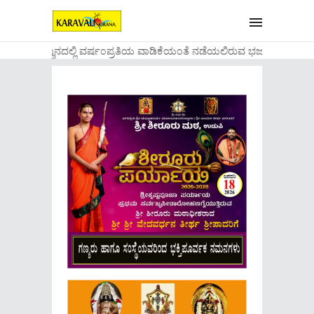
ಟೇಶ ದೇವಸ್ಥಾನದಲ್ಲಿ ವರ್ಷ೦ಪ್ರತಿಯ ವಾಡಿಕೆಯ೦ತೆ ನಡೆಯಲಿರುವ ಭಜನಾ ಸಪ್ತಾಹವು ಅಗ