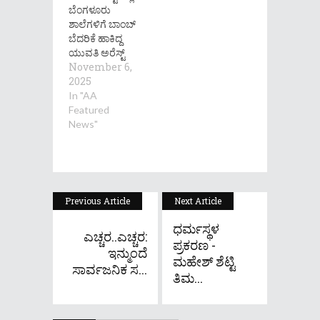
ಬೆಂಗಳೂರು
ಶಾಲೆಗಳಿಗೆ ಬಾಂಬ್
ಬೆದರಿಕೆ ಹಾಕಿದ್ದ
ಯುವತಿ ಅರೆಸ್ಟ್
November 6,
2025
In "AA
Featured
News"
Previous Article
Next Article
ಧರ್ಮಸ್ಥಳ
ಎಚ್ಚರ..ಎಚ್ಚರ:
ಪ್ರಕರಣ -
ಇನ್ಮುಂದೆ
ಮಹೇಶ್ ಶೆಟ್ಟಿ
ಸಾರ್ವಜನಿಕ ಸ...
ತಿಮ...