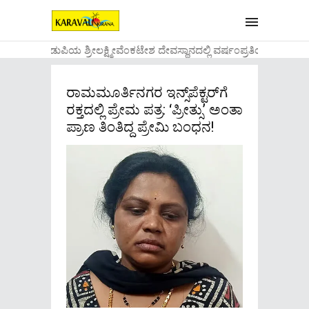
....ಉಡುಪಿಯ ಶ್ರೀಲಕ್ಷ್ಮೀವೆ೦ಕಟೇಶ ದೇವಸ್ಥಾನದಲ್ಲಿ ವರ್ಷ೦ಪ್ರತಿಯ ವಾಡಿಕ
ರಾಮಮೂರ್ತಿನಗರ ಇನ್ಸ್‌ಪೆಕ್ಟರ್‌ಗೆ
ರಕ್ತದಲ್ಲಿ ಪ್ರೇಮ ಪತ್ರ: ‘ಪ್ರೀತ್ಸು’ ಅಂತಾ
ಪ್ರಾಣ ತಿಂತಿದ್ದ ಪ್ರೇಮಿ ಬಂಧನ!