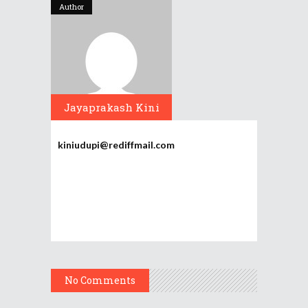
Author
Jayaprakash Kini
kiniudupi@rediffmail.com
No Comments