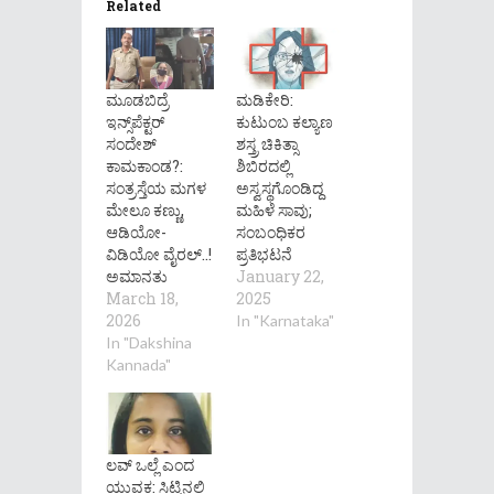
Related
ಮೂಡಬಿದ್ರೆ
ಮಡಿಕೇರಿ:
ಇನ್ಸ್‌ಪೆಕ್ಟರ್
ಕುಟುಂಬ ಕಲ್ಯಾಣ
ಸಂದೇಶ್
ಶಸ್ತ್ರ ಚಿಕಿತ್ಸಾ
ಕಾಮಕಾಂಡ?:
ಶಿಬಿರದಲ್ಲಿ
ಸಂತ್ರಸ್ತೆಯ ಮಗಳ
ಅಸ್ವಸ್ಥಗೊಂಡಿದ್ದ
ಮೇಲೂ ಕಣ್ಣು,
ಮಹಿಳೆ ಸಾವು;
ಆಡಿಯೋ-
ಸಂಬಂಧಿಕರ
ವಿಡಿಯೋ ವೈರಲ್..!
ಪ್ರತಿಭಟನೆ
ಅಮಾನತು
January 22,
March 18,
2025
2026
In "Karnataka"
In "Dakshina
Kannada"
ಲವ್ ಒಲ್ಲೆ ಎಂದ
ಯುವಕ: ಸಿಟ್ಟಿನಲ್ಲಿ