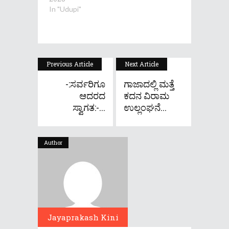
In "Udupi"
Previous Article
Next Article
-:ಸರ್ವರಿಗೂ
ಗಾಜಾದಲ್ಲಿ ಮತ್ತೆ
ಆದರದ
ಕದನ ವಿರಾಮ
ಸ್ವಾಗತ:-...
ಉಲ್ಲಂಘನೆ...
Author
Jayaprakash Kini