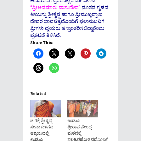
ಅದಮಾರು ಗ್ರಾಮದಲ್ಲಿ ನಿರ್ಮಿಸಲಾದ
“ಶ್ರೀಅದಮಾರು ವಾಸುದೇವ”
ನೂತನ ಗೃಹದ
ಕೀಯನ್ನು ಶ್ರೀಕೃಷ್ಣ ಹಾಗೂ ಶ್ರೀಮುಖ್ಯಪ್ರಾಣ
ದೇವರ ಭಾವಚಿತ್ರದೊ೦ದಿಗೆ ಫಲಾನುಬವಿಗೆ
ಶ್ರೀಗಳು ದ್ವಯರು ಹಸ್ತಾ೦ತರಿಸಲಿದ್ದಾರೆ೦ದು
ಪ್ರಕಟಣೆ ತಿಳಿಸಿದೆ.
Share This:
Related
ಜ.4ಕ್ಕೆ ಶ್ರೀಕೃಷ್ಣ
ಉಡುಪಿ
ಸೇವಾ ಬಳಗದ
ಶ್ರೀರಾಘವೇ೦ದ್ರ
ಆಶ್ರಯದಲ್ಲಿ
ಮಠದಲ್ಲಿ
ಉಡುಪಿ
ಪಲ್ಲಕಿ,ರಥೋತ್ಸವದೊ೦ದಿಗೆ