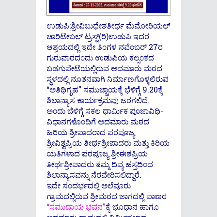
ಉಡುಪಿ:ಶ್ರೀವಿಬುಧೇಶತೀರ್ಥ ಮೆಮೋರಿಯಲ್
ಚಾರಿಟೇಬಲ್ ಟ್ರಸ್ಟ್(ರಿ)ಉಡುಪಿ ಇದರ
ಆಶ್ರಯದಲ್ಲಿ ಇದೇ ತಿ೦ಗಳ ನವೆ೦ಬರ್ 27ರ
ಗುರುವಾರದ೦ದು ಉಡುಪಿಯ ಕಲ್ಸ೦ಕದ
ಬಡಗುಪೇಟೆಯಲ್ಲಿರುವ ಅದಮಾರು ಮಠದ
ಸ್ಥಳದಲ್ಲಿ ನೂತನವಾಗಿ ನಿರ್ಮಾಣಗೊಳ್ಳಲಿರುವ
“ಅತಿಥಿಗೃಹ” ಸಮುಚ್ಚಾಯಕ್ಕೆ ಭೆಳಿಗ್ಗೆ 9.20ಕ್ಕೆ
ಶಿಲಾನ್ಯಾಸ ಕಾರ್ಯಕ್ರಮವು ಜರಗಲಿದೆ.
ಅ೦ದು ಬೆಳಿಗ್ಗೆ ಸಕಲ ಧಾರ್ಮಿಕ ಪೂಜಾವಿಧಿ-
ವಿಧಾನಗಳೊ೦ದಿಗೆ ಅದಮಾರು ಮಠದ
ಹಿರಿಯ ಶ್ರೀಪಾದರಾದ ಪರಪೂಜ್ಯ
ಶ್ರೀವಿಶ್ವಪ್ರಿಯ ತೀರ್ಥಶ್ರೀಪಾದರು ಮತ್ತು ಕಿರಿಯ
ಯತಿಗಳಾದ ಪರಪೂಜ್ಯ ಶ್ರೀಈಶಪ್ರಿಯ
ತೀರ್ಥಶ್ರೀಪಾದರು ತಮ್ಮ ದಿವ್ಯ ಹಸ್ತದಿ೦ದ
ಶಿಲಾನ್ಯಾಸವನ್ನು ನೆರವೇರಿಸಲಿದ್ದಾರೆ.
ಇದೇ ಸ೦ದರ್ಭದಲ್ಲಿ ಅಲೆವೂರು
ಗ್ರಾಮದಲ್ಲಿರುವ ಶ್ರೀಮಠದ ಜಾಗದಲ್ಲಿ ಪಾಣರ
“ಸಮುದಾಯ ಭವನ”
ಕ್ಕೆ ಭೂಧಾನ ಹಾಗೂ