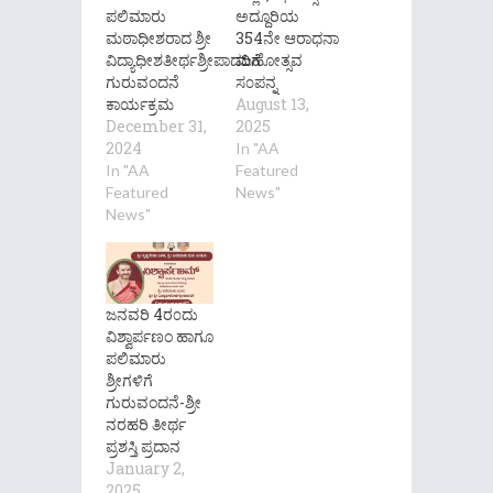
ಪಲಿಮಾರು
ಅದ್ದೂರಿಯ
ಮಠಾಧೀಶರಾದ ಶ್ರೀ
354ನೇ ಆರಾಧನಾ
ವಿದ್ಯಾಧೀಶತೀರ್ಥಶ್ರೀಪಾದರಿಗೆ
ಮಹೋತ್ಸವ
ಗುರುವಂದನೆ
ಸ೦ಪನ್ನ
ಕಾರ್ಯಕ್ರಮ
August 13,
December 31,
2025
2024
In "AA
In "AA
Featured
Featured
News"
News"
ಜನವರಿ 4ರ೦ದು
ವಿಶ್ವಾರ್ಪಣಂ ಹಾಗೂ
ಪಲಿಮಾರು
ಶ್ರೀಗಳಿಗೆ
ಗುರುವಂದನೆ-ಶ್ರೀ
ನರಹರಿ ತೀರ್ಥ
ಪ್ರಶಸ್ತಿ ಪ್ರದಾನ
January 2,
2025