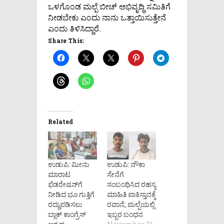
ಒಳಗೊಂಡ ಮಲ್ಪೆ ಬೀಚ್ ಅಭಿವೃದ್ಧಿ ಸಮಿತಿಗೆ
ನೀಡಬೇಕು ಎಂದು ನಾನು ಒತ್ತಾಯಿಸುತ್ತೇನೆ
ಎಂದು ತಿಳಿಸಿದ್ದಾರೆ.
Share This:
Related
ಉಡುಪಿ: ಮೀನು
ಉಡುಪಿ: ನೌಕಾ
ಮಾರಾಟ
ಸೇನೆಗೆ
ಫೆಡರೇಷನ್‌ಗೆ
ಸಂಬಂಧಿಸಿದ ರಹಸ್ಯ
ನೀಡಿದ ಭೂ ಗುತ್ತಿಗೆ
ಮಾಹಿತಿ ಪಾಕಿಸ್ತಾನಕ್ಕೆ
ರದ್ದುಪಡಿಸಲು
ರವಾನೆ; ಮಲ್ಪೆಯಲ್ಲಿ
ಬ್ಲಾಕ್ ಕಾಂಗ್ರೆಸ್
ಇಬ್ಬರ ಬಂಧನ