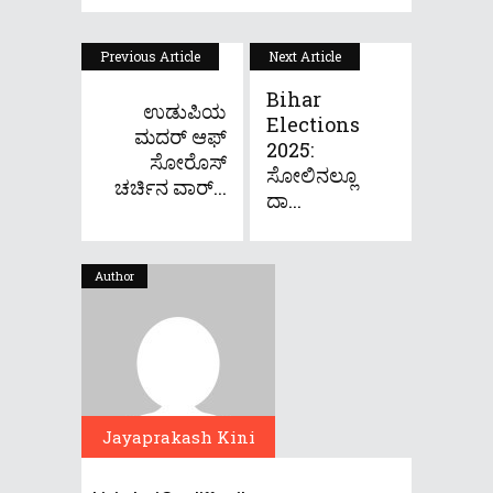
Previous Article
Next Article
Bihar
ಉಡುಪಿಯ
Elections
ಮದರ್ ಆಫ್
2025:
ಸೋರೊಸ್
ಸೋಲಿನಲ್ಲೂ
ಚರ್ಚಿನ ವಾರ್...
ದಾ...
Author
Jayaprakash Kini