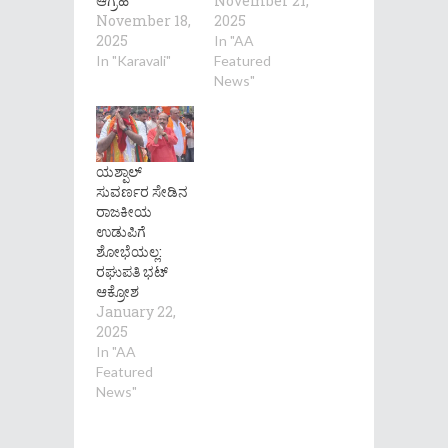
ಆಗ್ರಹ
November 21,
November 18,
2025
2025
In "AA
In "Karavali"
Featured
News"
ಯಶ್ಪಾಲ್
ಸುವರ್ಣರ ಸೇಡಿನ
ರಾಜಕೀಯ
ಉಡುಪಿಗೆ
ಶೋಭೆಯಲ್ಲ:
ರಘುಪತಿ ಭಟ್
ಆಕ್ರೋಶ
January 22,
2025
In "AA
Featured
News"