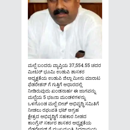
ಮಲ್ಪೆ ಬಂದರು ವ್ಯಾಪ್ತಿಯ 37,554.55 ಚದರ
ಮೀಟರ್ ಭೂಮಿ ಉಡುಪಿ ಶಾಸಕರ
ಅಧ್ಯಕ್ಷತೆಯ ಉಡುಪಿ ಜಿಲ್ಲಾ ಮೀನು ಮಾರಾಟ
ಫೆಡರೇಶನ್ ಗೆ ಗುತ್ತಿಗೆ ಆಧಾರದಲ್ಲಿ
ನೀಡಿರುವುದು ಖಂಡನಾರ್ಹ ಈ ಜಾಗವನ್ನು
ಮಲ್ಪೆಯ 5 ಭಜನಾ ಮಂಡಳಿಗಳನ್ನು
ಒಳಗೊಂಡ ಮಲ್ಪೆ ಬೀಚ್ ಅಭಿವೃದ್ಧಿ ಸಮಿತಿಗೆ
ನೀಡಲು ರಘುಪತಿ ಭಟ್ ಆಗ್ರಹ
ಕ್ಷೇತ್ರದ ಅಭಿವೃದ್ಧಿಗೆ ಸಹಕಾರ ನೀಡದ
ಕಾಂಗ್ರೆಸ್ ಸರ್ಕಾರ ಶಾಸಕರ ಅಧ್ಯಕ್ಷತೆಯ
ಫೆಡರೇಷನ್ ಗೆ ಮುಖ್ಯಮಂತ್ರಿ ಸಿದ್ದರಾಮಯ್ಯ